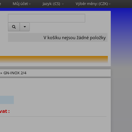
e
Můj účet
Jazyk: (
CS
)
Výběr měny: (
CZK
)
V košíku nejsou žádné položky
»
GN-INOX 2/4
vat :