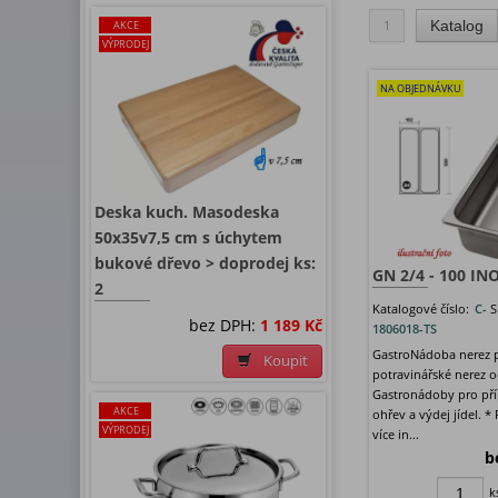
1
Katalog
AKCE
VÝPRODEJ
NA OBJEDNÁVKU
Deska kuch. Masodeska
50x35v7,5 cm s úchytem
bukové dřevo > doprodej ks:
GN 2/4 - 100 IN
2
Katalogové číslo:
C-
S
bez DPH:
1 189 Kč
1806018-TS
GastroNádoba nerez p
Koupit
potravinářské nerez o
Gastronádoby pro pří
AKCE
ohřev a výdej jídel. *
VÝPRODEJ
více in...
b
k