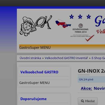
GastroSuper MENU
Úvodní stránka
»
Velkoobchod GASTRO inventář
»
E-Shop 
GN-INOX 2/4
Velkoobchod GASTRO
GN 2/4 plné
GastroSuper MENU
Akce; No
Doporučujeme
Hledat