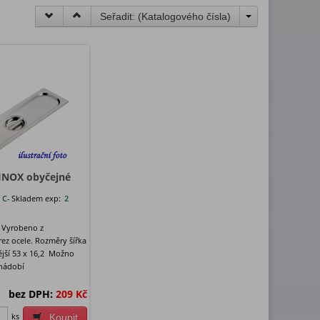
Seřadit: (
Katalogového čísla
)
 INOX obyčejné
:
C-
Skladem exp:
2
 Vyrobeno z
ez ocele. Rozměry šířka
ější 53 x 16,2 Možno
nádobí
bez DPH:
209 Kč
ks
Koupit