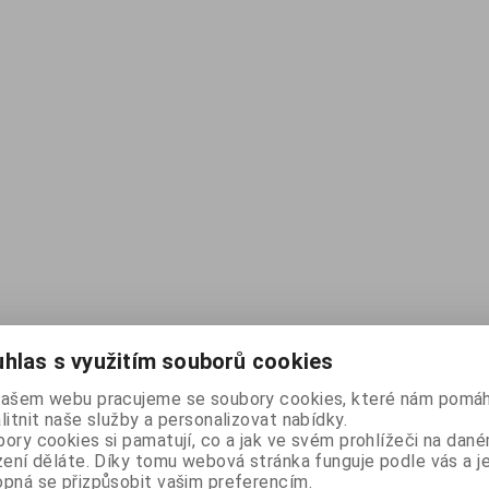
hlas s využitím souborů cookies
našem webu pracujeme se soubory cookies, které nám pomáh
litnit naše služby a personalizovat nabídky.
ory cookies si pamatují, co a jak ve svém prohlížeči na dan
zení děláte. Díky tomu webová stránka funguje podle vás a j
pná se přizpůsobit vašim preferencím.