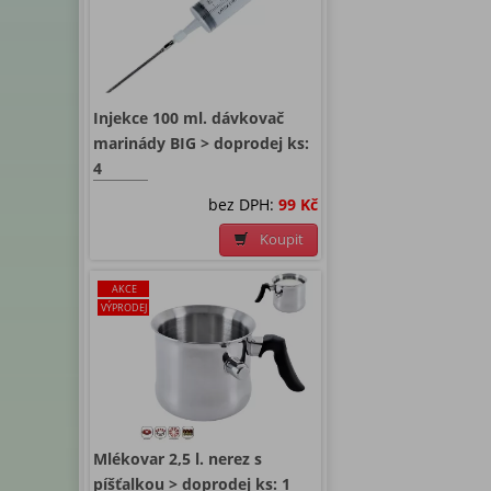
Injekce 100 ml. dávkovač
marinády BIG > doprodej ks:
4
bez DPH:
99 Kč
Koupit
AKCE
VÝPRODEJ
Mlékovar 2,5 l. nerez s
píšťalkou > doprodej ks: 1