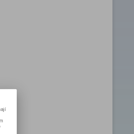
ají
ém
e