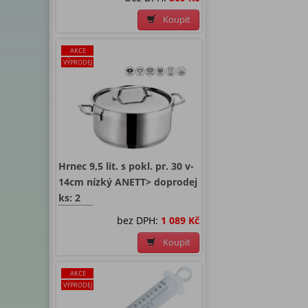
Koupit
AKCE
VÝPRODEJ
Hrnec 9,5 lit. s pokl. pr. 30 v-
14cm nízký ANETT> doprodej
ks: 2
bez DPH:
1 089 Kč
Koupit
AKCE
VÝPRODEJ