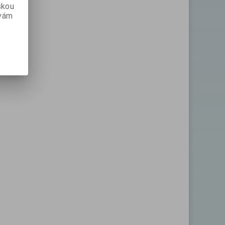
skou
 vám