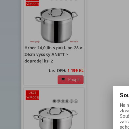
VÝPRODEJ
Hrnec 14,0 lit. s pokl. pr. 28 v-
24cm vysoký ANETT >
doprodej ks: 2
bez DPH:
1 199 Kč
Koupit
AKCE
Sou
VÝPRODEJ
Na 
zkva
Soub
zaří
scho