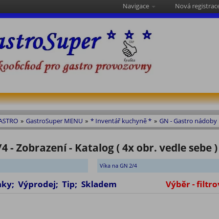
Navigace
Nová registrac
GASTRO
»
GastroSuper MENU
»
* Inventář kuchyně *
»
GN - Gastro nádoby
 - Zobrazení - Katalog ( 4x obr. vedle sebe )
Víka na GN 2/4
vinky; Výprodej; Tip; Skladem
Výběr - filtro