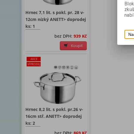
Blok
zku
Hrnec 7,1 lit. s pokl. pr. 28 v-
nabí
12cm nízký ANETT> doprodej
ks: 1
Na
bez DPH:
939 Kč
Koupit
AKCE
VÝPRODEJ
Hrnec 8,2 lit. s pokl. pr.26 v-
16cm stř. ANETT> doprodej
ks: 2
bez DPH:
869 Kč