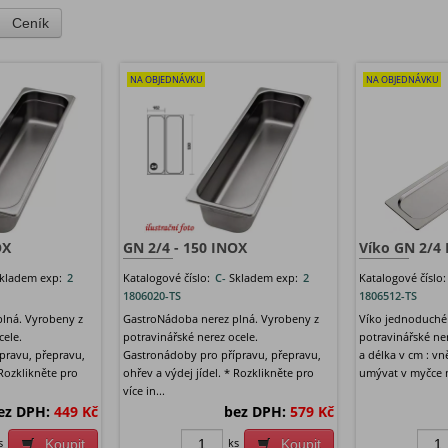
Ceník
NA OBJEDNÁVKU
NA OBJEDNÁVKU
OX
GN 2/4 - 150 INOX
Víko GN 2/4
kladem exp:
2
Katalogové číslo:
C-
Skladem exp:
2
Katalogové číslo
1806020-TS
1806512-TS
lná. Vyrobeny z
GastroNádoba nerez plná. Vyrobeny z
Víko jednoduché
cele.
potravinářské nerez ocele.
potravinářské ner
pravu, přepravu,
Gastronádoby pro přípravu, přepravu,
a délka v cm : vn
 Rozklikněte pro
ohřev a výdej jídel. * Rozklikněte pro
umývat v myčce 
více in...
ez DPH:
449 Kč
bez DPH:
579 Kč
s
ks
Koupit
Koupit