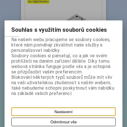
NA OBJEDNÁVKU
Souhlas s využitím souborů cookies
Na našem webu pracujeme se soubory cookies,
které nám pomáhají zkvalitnit naše služby a
Víko GN 2/4 INOX obyčejné
personalizovat nabídky.
Soubory cookies si pamatují, co a jak ve svém
Katalogové číslo:
C-
Skladem exp:
2
prohlížeči na daném zařízení děláte. Díky tomu
1806512-TS
webová stránka funguje podle vás a je schopná
Víko jednoduché Vyrobeno z potravinářské nerez
se přizpůsobit vašim preferencím.
ocele. Rozměry šířka a délka v cm : vnější 53 x 16,2
Blokování některých typů souborů může mít vliv
Možno umývat v myčce nádobí
na vaši uživatelskou zkušenost s naším webem,
také nebudeme schopni poskytnout vám nabídku
bez DPH:
209 Kč
na základě vašich preferencí.
ks
Koupit
Nastavení
NA OBJEDNÁVKU
Odmítnout vše