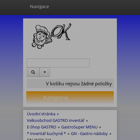
Navigace
V košíku nejsou žádné položky
Kategorie
Úvodní stránka
»
Velkoobchod GASTRO inventář
»
E-Shop GASTRO
»
GastroSuper MENU
»
* Inventář kuchyně *
»
GN - Gastro nádoby
»