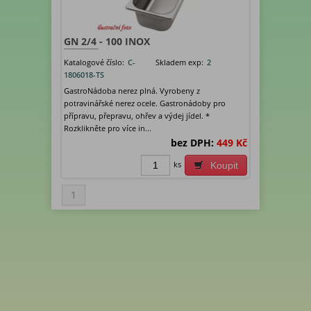
GN 2/4 - 100 INOX
Katalogové číslo:
C-
Skladem exp:
2
1806018-TS
GastroNádoba nerez plná. Vyrobeny z
potravinářské nerez ocele. Gastronádoby pro
přípravu, přepravu, ohřev a výdej jídel. *
Rozklikněte pro více in...
bez DPH:
449 Kč
ks
Koupit
1