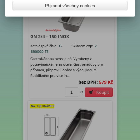
Přijmout všechny cookies
GN 2/4 - 150 INOX
Katalogové číslo:
C-
Skladem exp:
2
1806020-TS
GastroNádoba nerez plná. Vyrobeny z
potravinářské nerez ocele. Gastronádoby pro
přípravu, přepravu, ohřev a výdej jídel. *
Rozklikněte pro více in...
bez DPH:
579 Kč
ks
Koupit
NA OBJEDNÁVKU