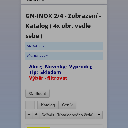
GN-INOX 2/4
GN-INOX 2/4 - Zobrazení -
Katalog ( 4x obr. vedle
sebe )
GN 2/4 plné
Víka na GN 2/4
Akce; Novinky; Výprodej;
Tip; Skladem
Výběr - filtrovat :
Hledat
1
Katalog
Ceník
Seřadit: (
Katalogového čísla
)