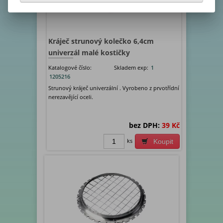
Kráječ strunový kolečko 6,4cm
univerzál malé kostičky
Katalogové číslo:
Skladem exp:
1
1205216
Strunový kráječ univerzální . Vyrobeno z prvotřídní
nerezavějící oceli.
bez DPH:
39 Kč
ks
Koupit