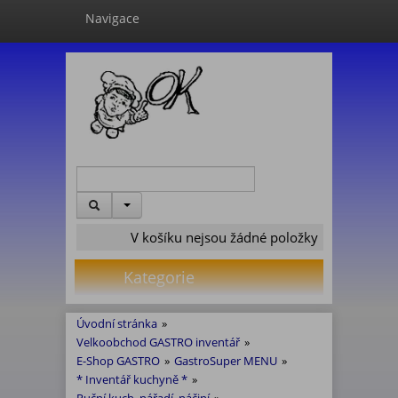
Navigace
V košíku nejsou žádné položky
Kategorie
Úvodní stránka
»
Velkoobchod GASTRO inventář
»
E-Shop GASTRO
»
GastroSuper MENU
»
* Inventář kuchyně *
»