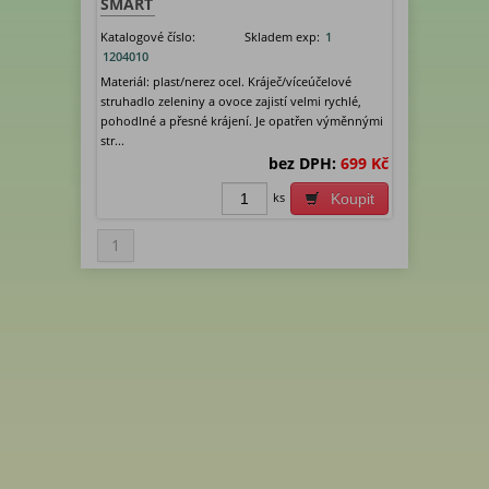
SMART
Katalogové číslo:
Skladem exp:
1
1204010
Materiál: plast/nerez ocel. Kráječ/víceúčelové
struhadlo zeleniny a ovoce zajistí velmi rychlé,
pohodlné a přesné krájení. Je opatřen výměnnými
str...
bez DPH:
699 Kč
ks
Koupit
1