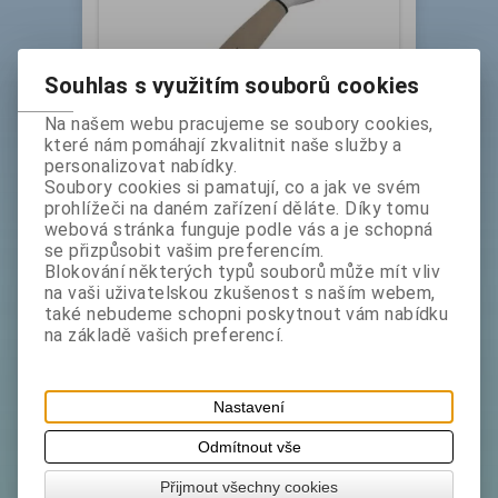
Souhlas s využitím souborů cookies
Na našem webu pracujeme se soubory cookies,
Škrabka BOZ příčná čepel 19 cm
které nám pomáhají zkvalitnit naše služby a
MISTY
personalizovat nabídky.
Soubory cookies si pamatují, co a jak ve svém
Katalogové číslo:
Skladem exp:
1
prohlížeči na daném zařízení děláte. Díky tomu
1401024
webová stránka funguje podle vás a je schopná
Škrabka s příčnou čepelí
se přizpůsobit vašim preferencím.
Blokování některých typů souborů může mít vliv
na vaši uživatelskou zkušenost s naším webem,
také nebudeme schopni poskytnout vám nabídku
bez DPH:
59,90 Kč
na základě vašich preferencí.
ks
Koupit
Nastavení
Odmítnout vše
Přijmout všechny cookies