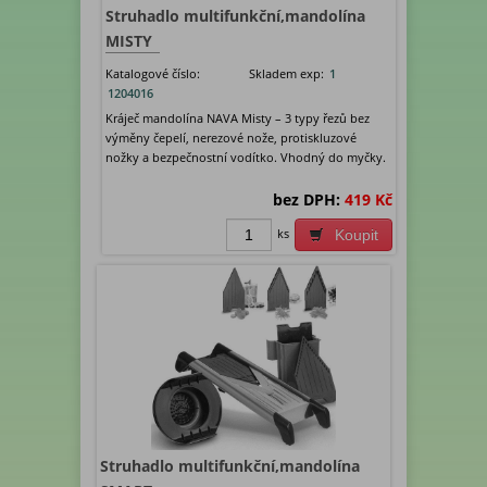
Struhadlo multifunkční,mandolína
MISTY
Katalogové číslo:
Skladem exp:
1
1204016
Kráječ mandolína NAVA Misty – 3 typy řezů bez
výměny čepelí, nerezové nože, protiskluzové
nožky a bezpečnostní vodítko. Vhodný do myčky.
bez DPH:
419 Kč
ks
Koupit
Struhadlo multifunkční,mandolína