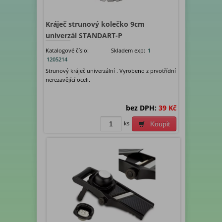
Kráječ strunový kolečko 9cm
univerzál STANDART-P
Katalogové číslo:
Skladem exp:
1
1205214
Strunový kráječ univerzální . Vyrobeno z prvotřídní
nerezavějící oceli.
bez DPH:
39 Kč
ks
Koupit