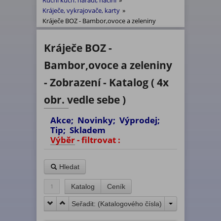
Ruční kuch. nářadí, náčiní
»
Kráječe, vykrajovače, karty
»
Kráječe BOZ - Bambor,ovoce a zeleniny
Kráječe BOZ -
Bambor,ovoce a zeleniny
- Zobrazení - Katalog ( 4x
obr. vedle sebe )
Akce; Novinky; Výprodej;
Tip; Skladem
Výběr - filtrovat :
Hledat
1
Katalog
Ceník
Seřadit: (
Katalogového čísla
)