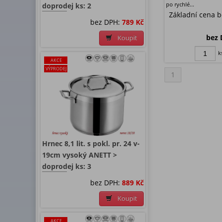
po rychlé...
doprodej ks: 2
Základní cena 
bez DPH:
789 Kč
bez 
Koupit
k
AKCE
VÝPRODEJ
1
Hrnec 8,1 lit. s pokl. pr. 24 v-
19cm vysoký ANETT >
doprodej ks: 3
bez DPH:
889 Kč
Koupit
AKCE