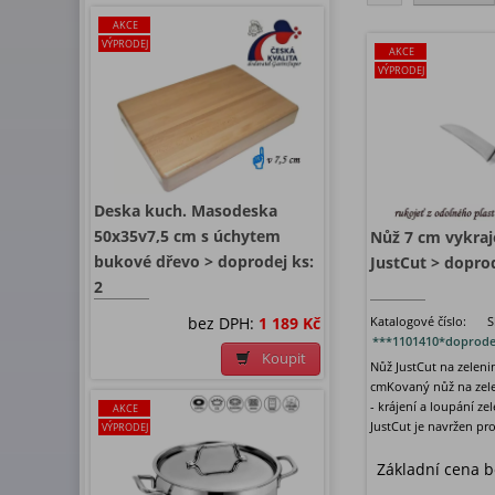
AKCE
VÝPRODEJ
AKCE
VÝPRODEJ
Deska kuch. Masodeska
50x35v7,5 cm s úchytem
Nůž 7 cm vykraj
bukové dřevo > doprodej ks:
JustCut > doprod
2
bez DPH:
1 189 Kč
Katalogové číslo:
S
***1101410*doprode
Koupit
Nůž JustCut na zeleni
cmKovaný nůž na zele
- krájení a loupání z
AKCE
JustCut je navržen pro
VÝPRODEJ
Základní cena 