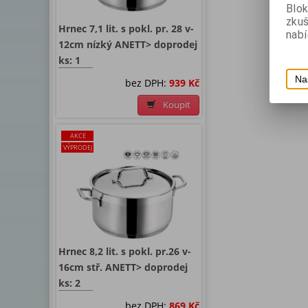
Blok
zku
Hrnec 7,1 lit. s pokl. pr. 28 v-
nabí
12cm nízký ANETT> doprodej
ks: 1
Na
bez DPH:
939 Kč
Koupit
AKCE
VÝPRODEJ
Hrnec 8,2 lit. s pokl. pr.26 v-
16cm stř. ANETT> doprodej
ks: 2
bez DPH:
869 Kč