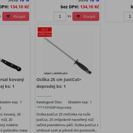
DPH:
134,10 Kč
bez DPH:
134,10 Kč
b
s
ks
Koupit
Koupit
AKCE
VÝPRODEJ
rsal kovaný
Ocilka 25 cm JustCut>
j ks: 1
doprodej ks: 1
kladem exp:
1
Katalogové číslo:
Skladem exp:
1
j
***1101428*doprodej
ní, kovaný, 20
Ocilka JustCut 25 cmOcilka na nože
 nůž, 20
JustCut, 25 cmSprávně naostřený nůž
terý zvládne
začíná pravidelnou péčí. Ocilka JustCut z
ení pečeného masa
uhlíkové oceli je přesně tím pomocník...