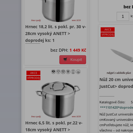
bez 
k
Hrnec 18,2 lit. s pokl. pr. 30 v-
AKCE
28cm vysoký ANETT >
VÝPRODEJ
doprodej ks: 1
bez DPH:
1 449 Kč
Koupit
AKCE
VÝPRODEJ
Nůž 20 cm unive
JustCut> doprode
Katalogové číslo:
S
***1101420*doprode
Nůž JustCut univerzál
cmKovaný univerzální
Hrnec 6,5 lit. s pokl. pr.22 v-
cmPotřebujete nůž, k
18cm vysoký ANETT >
všechno – od nakroj