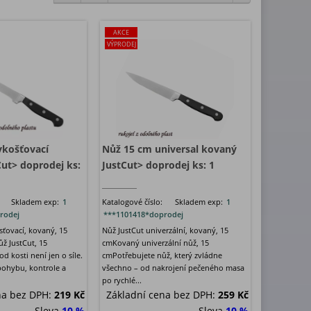
AKCE
VÝPRODEJ
ykošťovací
Nůž 15 cm universal kovaný
ut> doprodej ks:
JustCut> doprodej ks: 1
Skladem exp:
1
Katalogové číslo:
Skladem exp:
1
rodej
***1101418*doprodej
sťovací, kovaný, 15
Nůž JustCut univerzální, kovaný, 15
ž JustCut, 15
cmKovaný univerzální nůž, 15
 kosti není jen o síle.
cmPotřebujete nůž, který zvládne
pohybu, kontrole a
všechno – od nakrojení pečeného masa
po rychlé...
na bez DPH:
219 Kč
Základní cena bez DPH:
259 Kč
Sleva
10 %
Sleva
10 %