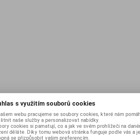
hlas s využitím souborů cookies
našem webu pracujeme se soubory cookies, které nám pomáh
litnit naše služby a personalizovat nabídky.
ory cookies si pamatují, co a jak ve svém prohlížeči na dan
zení děláte. Díky tomu webová stránka funguje podle vás a j
pná se přizpůsobit vašim preferencím.