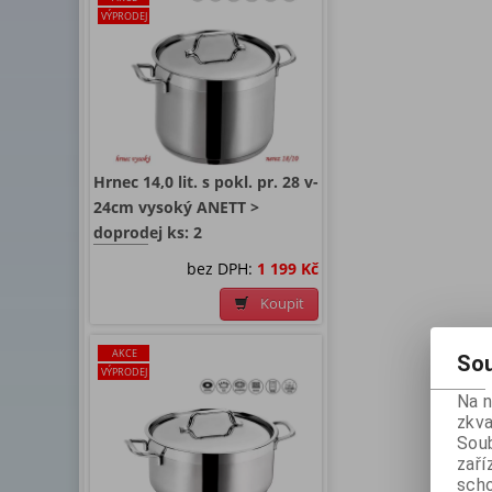
VÝPRODEJ
Hrnec 14,0 lit. s pokl. pr. 28 v-
24cm vysoký ANETT >
doprodej ks: 2
bez DPH:
1 199 Kč
Koupit
AKCE
Sou
VÝPRODEJ
Na 
zkva
Soub
zaří
scho