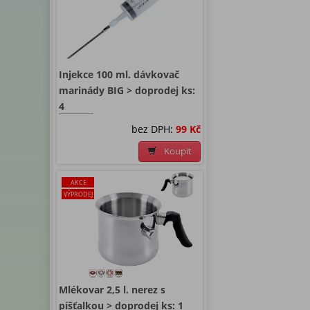
Injekce 100 ml. dávkovač
marinády BIG > doprodej ks:
4
bez DPH:
99 Kč
Koupit
AKCE
VÝPRODEJ
Mlékovar 2,5 l. nerez s
píšťalkou > doprodej ks: 1