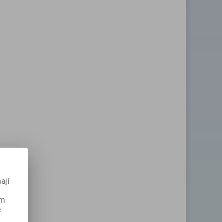
ají
ém
e