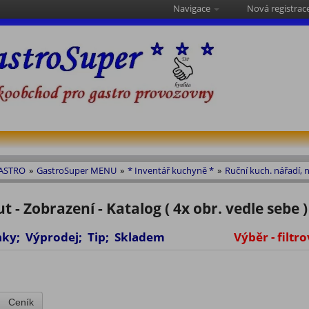
Navigace
Nová registrac
GASTRO
»
GastroSuper MENU
»
* Inventář kuchyně *
»
Ruční kuch. nářadí, n
t - Zobrazení - Katalog ( 4x obr. vedle sebe )
vinky; Výprodej; Tip; Skladem
Výběr - filtro
Ceník