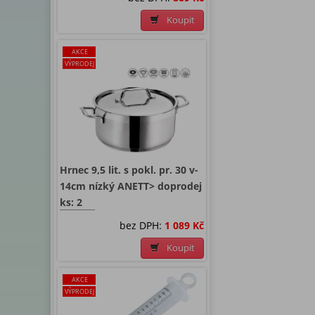
Koupit
AKCE
VÝPRODEJ
Hrnec 9,5 lit. s pokl. pr. 30 v-
14cm nízký ANETT> doprodej
ks: 2
bez DPH:
1 089 Kč
Koupit
AKCE
VÝPRODEJ