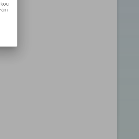
skou
 vám