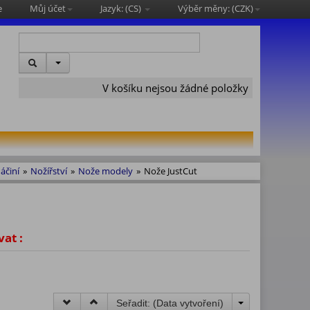
e
Můj účet
Jazyk: (
CS
)
Výběr měny: (
CZK
)
V košíku nejsou žádné položky
áčiní
»
Nožířství
»
Nože modely
»
Nože JustCut
vat :
Seřadit: (
Data vytvoření
)