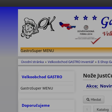
GastroSuper MENU
Úvodní stránka
»
Velkoobchod GASTRO inventář
»
E-Shop 
Nože JustCu
Velkoobchod GASTRO
Akce; No
GastroSuper MENU
Hledat
Doporučujeme
1
Katalog