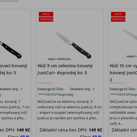
AKCE
AKCE
VÝPRODEJ
VÝPRODEJ
ovací kovaný
Nůž 9 cm zelenina kovaný
Nůž 15 cm v
ej ks: 5
JustCut> doprodej ks: 5
kovaný JustC
2
kladem exp:
1
Katalogové číslo:
Skladem exp:
1
Katalogové číslo:
j
***1101412*doprodej
***1101414*dop
nu, kovaný, 7
Nůž JustCut na zeleninu, kovaný, 9
Nůž JustCut vyko
ninu JustCut, 7 cm
cmKovaný nůž na zeleninu JustCut, 9 cm
cmVykosťovací nů
eleninyKovaný nůž
- krájení a loupání zeleninyKovaný nůž
cmOddělit maso od
 rychlou a přes...
JustCut je navržen pro rychlou a přes...
Je to o přesném 
ostří, k...
bez DPH:
149 Kč
Základní cena bez DPH:
149 Kč
Základní ce
Sleva
10 %
Sleva
10 %