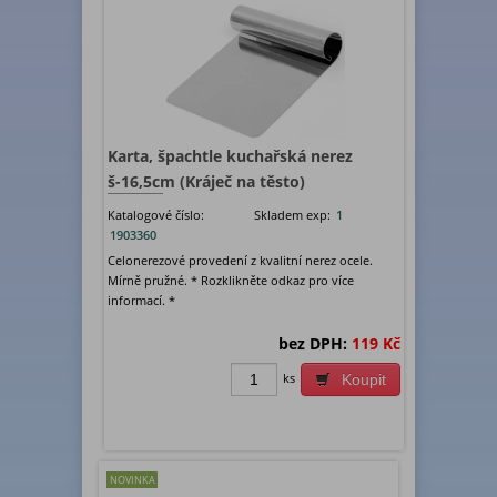
Karta, špachtle kuchařská nerez
š-16,5cm (Kráječ na těsto)
Katalogové číslo:
Skladem exp:
1
1903360
Celonerezové provedení z kvalitní nerez ocele.
Mírně pružné. * Rozklikněte odkaz pro více
informací. *
bez DPH:
119 Kč
ks
Koupit
NOVINKA