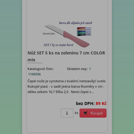
Nůž SET 5 ks na zeleninu 7 cm COLOR
mix
Katalogové číslo:
Skladem exp:
1
1106936
Čepel nože je vyrobena z kvalitní nerezavějcí ocele.
Rukojeť plast - v sadě jedna barva Rozměry v cm :
délka celkem 16,7 šířka 2,0 . Nerez čepel v...
bez DPH:
89 Kč
ks
Koupit