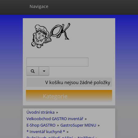
Navigace
V košíku nejsou žádné položky
Kategorie
Úvodní stránka
»
Velkoobchod GASTRO inventář
»
E-Shop GASTRO
»
GastroSuper MENU
»
* Inventář kuchyně *
»