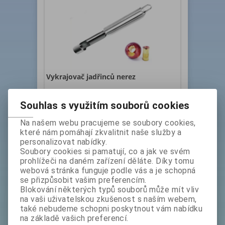
Vykrajovač jadřinců nerez
Katalogové číslo:
Skladem exp:
1
Souhlas s využitím souborů cookies
1408010
Na našem webu pracujeme se soubory cookies,
Prvotřídní kuchyňské nářadí pro každodenní
které nám pomáhají zkvalitnit naše služby a
využití. Vyrobeno z prvotřídní nerezavějící oceli.
personalizovat nabídky.
Rukojeť uzpůsobena pro zavěšení na lištu.
Soubory cookies si pamatují, co a jak ve svém
Rozměry v cm...
prohlížeči na daném zařízení děláte. Díky tomu
bez DPH:
99 Kč
webová stránka funguje podle vás a je schopná
ks
Koupit
se přizpůsobit vašim preferencím.
Blokování některých typů souborů může mít vliv
na vaši uživatelskou zkušenost s naším webem,
také nebudeme schopni poskytnout vám nabídku
na základě vašich preferencí.