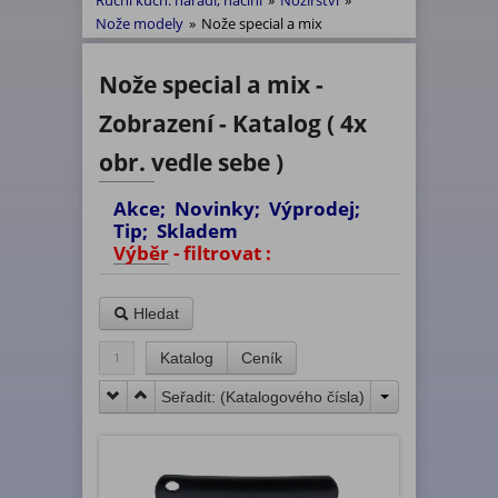
Ruční kuch. nářadí, náčiní
»
Nožířství
»
Nože modely
»
Nože special a mix
Nože special a mix -
Zobrazení - Katalog ( 4x
obr. vedle sebe )
Akce; Novinky; Výprodej;
Tip; Skladem
Výběr - filtrovat :
Hledat
1
Katalog
Ceník
Seřadit: (
Katalogového čísla
)