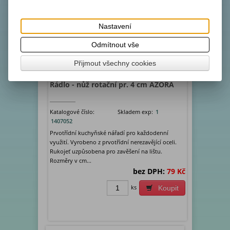
Nastavení
Odmítnout vše
Přijmout všechny cookies
Rádlo - nůž rotační pr. 4 cm AZORA
Katalogové číslo:
Skladem exp:
1
1407052
Prvotřídní kuchyňské nářadí pro každodenní
využití. Vyrobeno z prvotřídní nerezavějící oceli.
Rukojeť uzpůsobena pro zavěšení na lištu.
Rozměry v cm...
bez DPH:
79 Kč
ks
Koupit