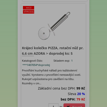
AKCE
VÝPRODEJ
Krájecí kolečko PIZZA, rotační nůž pr.
6,6 cm AZORA > doprodej ks: 5
Katalogové číslo:
Skladem exp:
1
***1407054*doprodej
Prvotřídní kuchyňské nářadí pro každodenní
využití. Vyrobeno z prvotřídní nerezavějící oceli.
Rukojeť uzpůsobena pro zavěšení na lištu.
Rozměry v cm...
Základní cena bez DPH:
99 Kč
Sleva
20 %
bez DPH:
79 Kč
ks
Koupit