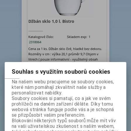
Džbán sklo 1,0 l. Bistro
Katalogové číslo:
Skladem exp:
1
2318064
Cena za 1 ks. Džbán sklo čiré, hladké bez dekoru.
Rozměry v cm : výška 20,1 průměr 9,7 Objem v
litrech ( pouze informativní - využitelný obsah
neby...
bez DPH:
119 Kč
Souhlas s využitím souborů cookies
ks
Koupit
Na našem webu pracujeme se soubory cookies,
které nám pomáhají zkvalitnit naše služby a
personalizovat nabídky.
Soubory cookies si pamatují, co a jak ve svém
prohlížeči na daném zařízení děláte. Díky tomu
webová stránka funguje podle vás a je schopná
se přizpůsobit vašim preferencím.
Blokování některých typů souborů může mít vliv
na vaši uživatelskou zkušenost s naším webem,