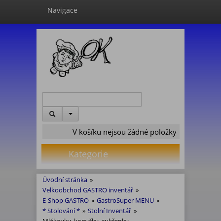
Navigace
V košíku nejsou žádné položky
Kategorie
Úvodní stránka
»
Velkoobchod GASTRO inventář
»
E-Shop GASTRO
»
GastroSuper MENU
»
* Stolování *
»
Stolní Inventář
»