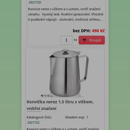
2021720
Konvice nerez s víčkem a s uchem, vnitří značení
obsahu. Vysoký lesk. Kvalitní zpracování. Vhodné
k podávání nápojů - stolování, možnost ohřevu...
bez DPH:
490 Kč
ks
Koupit
Konvička nerez 1,5 litru s víčkem,
vnitřní značení
Katalogové číslo:
Skladem exp:
1
2021722
Konvice nerez s víčkem a s uchem, vnitří značení