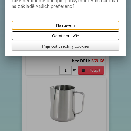
také nebudeme schopni poskytnout vám nabídku
na základě vašich preferencí.
Konvička nerez 1,0 litr
Nastavení
Katalogové číslo:
Skladem exp:
1
2021614
Odmítnout vše
Konvice na zpěněné mléko model M105 (džezva).
Kvalitní nerez materiál. Vysoký lesk. Kvalitní
Přijmout všechny cookies
zpracování. Vhodné k podávání nápojů -
stolování, možno...
bez DPH:
369 Kč
ks
Koupit