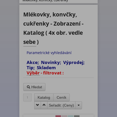
Mlékovky, konvčky, cukřenky
Mlékovky, konvčky,
cukřenky - Zobrazení -
Katalog ( 4x obr. vedle
sebe )
Parametrické vyhledávání
Akce; Novinky; Výprodej;
Tip; Skladem
Výběr - filtrovat :
Hledat
1
Katalog
Ceník
Seřadit: (
Ceny
)