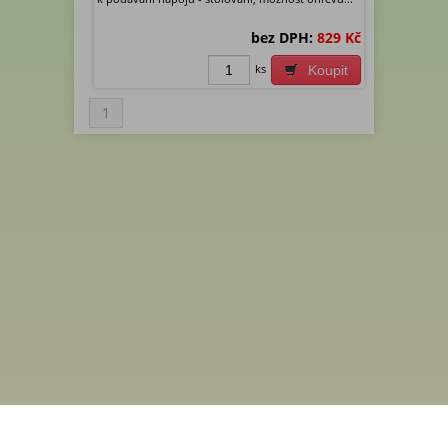
bez DPH:
829 Kč
ks
Koupit
1
Menu