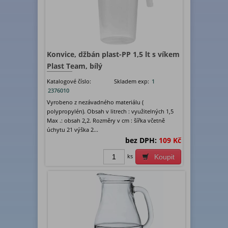
Konvice, džbán plast-PP 1,5 lt s víkem
Plast Team, bílý
Katalogové číslo:
Skladem exp:
1
2376010
Vyrobeno z nezávadného materiálu (
polypropylén). Obsah v litrech : využitelných 1,5
Max .: obsah 2,2. Rozměry v cm : šířka včetně
úchytu 21 výška 2...
bez DPH:
109 Kč
ks
Koupit