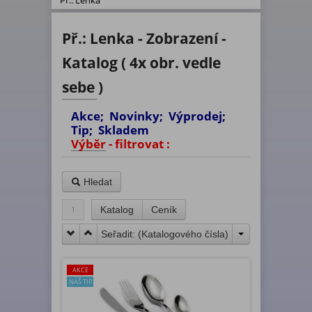
Př.: Lenka
Př.: Lenka - Zobrazení -
Katalog ( 4x obr. vedle
sebe )
Akce; Novinky; Výprodej;
Tip; Skladem
Výběr - filtrovat :
Hledat
1
Katalog
Ceník
Seřadit: (
Katalogového čísla
)
AKCE
NÁŠ TIP