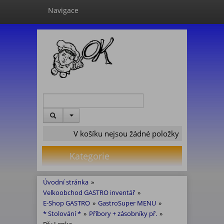
Navigace
V košíku nejsou žádné položky
Kategorie
Úvodní stránka
»
Velkoobchod GASTRO inventář
»
E-Shop GASTRO
»
GastroSuper MENU
»
* Stolování *
»
Příbory + zásobníky př.
»