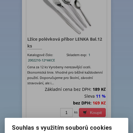
Lžíce polévková příbor LENKA Bal.12
ks
Katalogové číslo:
Skladem exp:
1
2002210-12*AKCE
Cena za 12 ks Vyrobeny nerezavějící oceli.
Ekonomická linie. Vhodné pro běžné každodenní
použití. Doporučujeme pro školní, závodní
stravování, ale i...
Základní cena bez DPH:
189 Kč
Sleva
11 %
bez DPH:
169 Kč
ks
Koupit
Souhlas s využitím souborů cookies