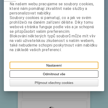
Na našem webu pracujeme se soubory cookies,
které nám pomáhají zkvalitnit naše služby a
personalizovat nabídky.
Soubory cookies si pamatují, co a jak ve svém
prohlížeči na daném zařízení děláte. Díky tomu
webová stránka funguje podle vás a je schopná
se přizpůsobit vašim preferencím.
Nůž příbor LENKA B-6 ks
Blokování některých typů souborů může mít vliv
na vaši uživatelskou zkušenost s naším webem,
také nebudeme schopni poskytnout vám nabídku
Katalogové číslo:
Skladem exp:
1
na základě vašich preferencí.
2002220-06
Cena za 1 ks Vyrobeny nerezavějící oceli.
Ekonomická linie. Vhodné pro běžné každodenní
Nastavení
použití. Doporučujeme pro školní, závodní
stravování, ale i ...
Odmítnout vše
bez DPH:
139 Kč
Přijmout všechny cookies
ks
Koupit