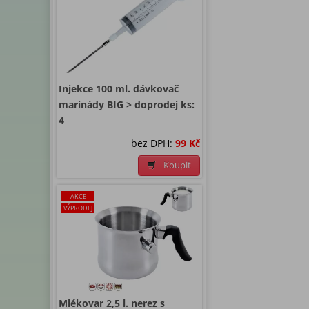
Injekce 100 ml. dávkovač
marinády BIG > doprodej ks:
4
bez DPH:
99 Kč
Koupit
AKCE
VÝPRODEJ
Mlékovar 2,5 l. nerez s