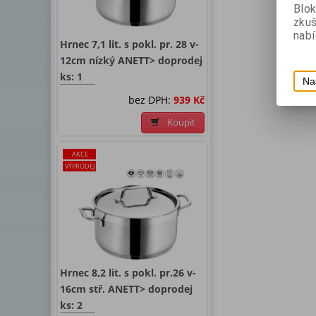
Blok
zku
nabí
Hrnec 7,1 lit. s pokl. pr. 28 v-
12cm nízký ANETT> doprodej
ks: 1
Na
bez DPH:
939 Kč
Koupit
AKCE
VÝPRODEJ
Hrnec 8,2 lit. s pokl. pr.26 v-
16cm stř. ANETT> doprodej
ks: 2