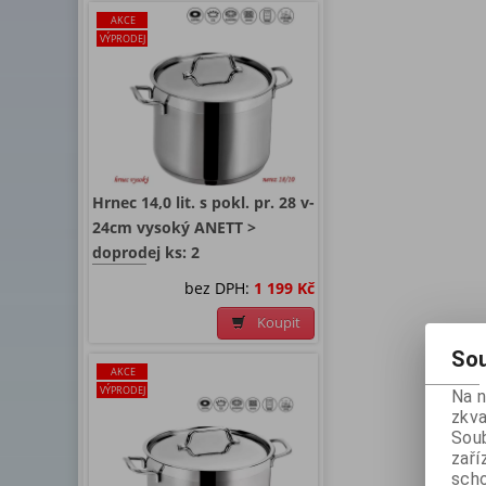
AKCE
VÝPRODEJ
Hrnec 14,0 lit. s pokl. pr. 28 v-
24cm vysoký ANETT >
doprodej ks: 2
bez DPH:
1 199 Kč
Koupit
Sou
AKCE
VÝPRODEJ
Na 
zkva
Soub
zaří
scho