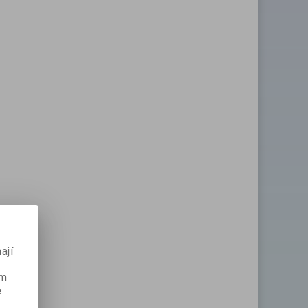
ají
ém
e