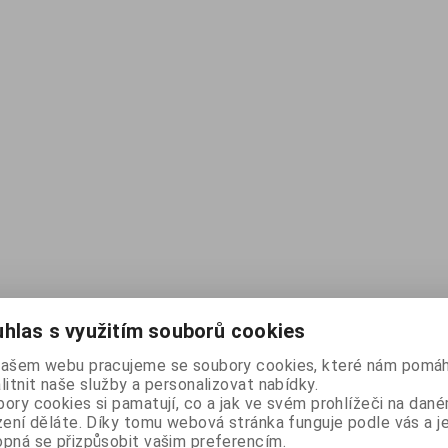
hlas s využitím souborů cookies
našem webu pracujeme se soubory cookies, které nám pomáh
litnit naše služby a personalizovat nabídky.
ory cookies si pamatují, co a jak ve svém prohlížeči na dan
zení děláte. Díky tomu webová stránka funguje podle vás a j
pná se přizpůsobit vašim preferencím.