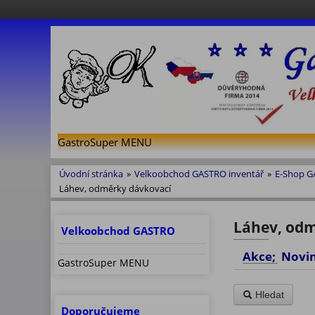
GastroSuper MENU
Úvodní stránka
»
Velkoobchod GASTRO inventář
»
E-Shop 
Láhev, odměrky dávkovací
Láhev, odmě
Velkoobchod GASTRO
Akce; No
GastroSuper MENU
Hledat
Doporučujeme