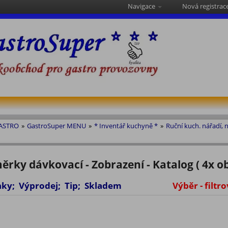
Navigace
Nová registrac
GASTRO
»
GastroSuper MENU
»
* Inventář kuchyně *
»
Ruční kuch. nářadí, n
rky dávkovací - Zobrazení - Katalog ( 4x ob
vinky; Výprodej; Tip; Skladem
Výběr - filtro