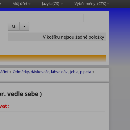
e
Můj účet
Jazyk: (
CS
)
Výběr měny: (
CZK
)
V košíku nejsou žádné položky
áčiní
»
Odměrky, dávkovače, láhve dáv.; jehla, pipeta
»
r. vedle sebe )
vat :