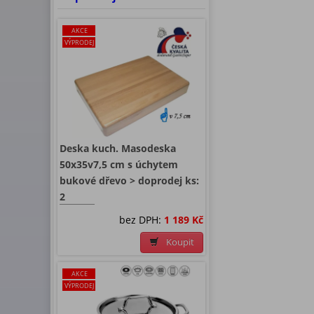
AKCE
VÝPRODEJ
Deska kuch. Masodeska
50x35v7,5 cm s úchytem
bukové dřevo > doprodej ks:
2
bez DPH:
1 189 Kč
Koupit
AKCE
VÝPRODEJ