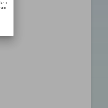
skou
 vám