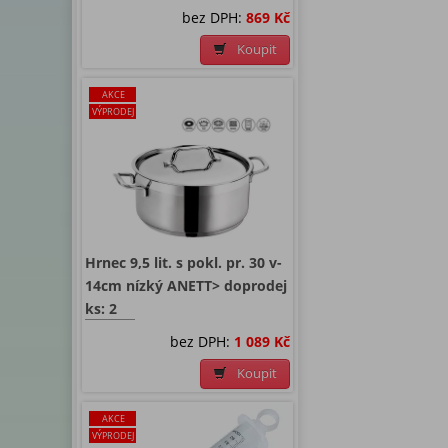
bez DPH:
869 Kč
Koupit
AKCE
VÝPRODEJ
Hrnec 9,5 lit. s pokl. pr. 30 v-
14cm nízký ANETT> doprodej
ks: 2
bez DPH:
1 089 Kč
Koupit
AKCE
VÝPRODEJ