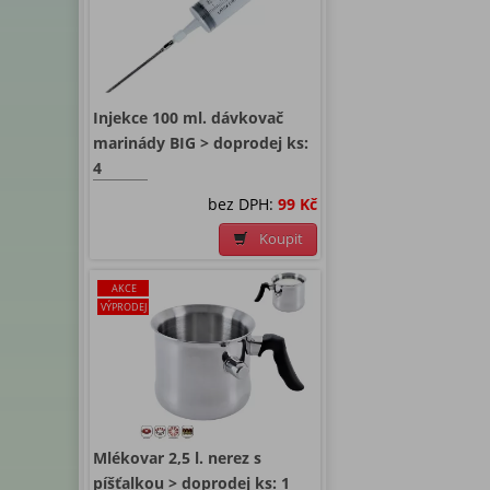
Injekce 100 ml. dávkovač
marinády BIG > doprodej ks:
4
bez DPH:
99 Kč
Koupit
AKCE
VÝPRODEJ
Mlékovar 2,5 l. nerez s
píšťalkou > doprodej ks: 1