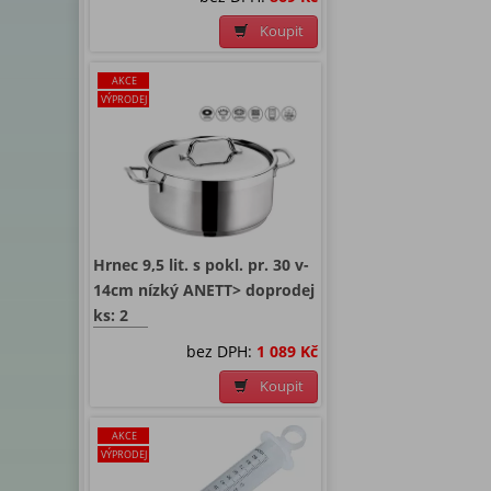
Koupit
AKCE
VÝPRODEJ
Hrnec 9,5 lit. s pokl. pr. 30 v-
14cm nízký ANETT> doprodej
ks: 2
bez DPH:
1 089 Kč
Koupit
AKCE
VÝPRODEJ