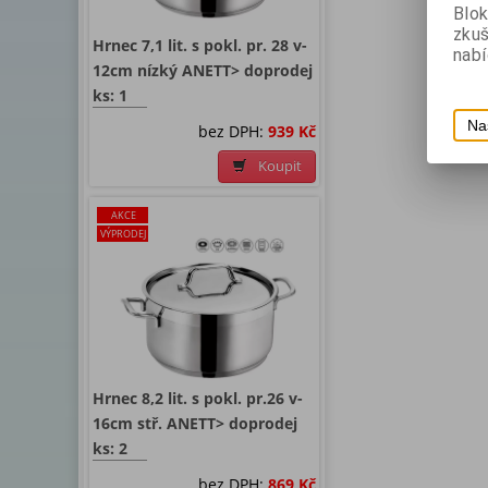
Blok
zku
Hrnec 7,1 lit. s pokl. pr. 28 v-
nabí
12cm nízký ANETT> doprodej
ks: 1
Na
bez DPH:
939 Kč
Koupit
AKCE
VÝPRODEJ
Hrnec 8,2 lit. s pokl. pr.26 v-
16cm stř. ANETT> doprodej
ks: 2
bez DPH:
869 Kč