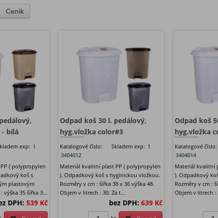
Ceník
 pedálový,
Odpad koš 30 l. pedálový,
Odpad koš 50
- bílá
hyg.vložka color#3
hyg.vložka c
kladem exp:
1
Katalogové číslo:
Skladem exp:
1
Katalogové číslo:
3404012
3404014
t PP ( polypropylen
Materiál kvalitní plast PP ( polypropylen
Materiál kvalitní
padkový koš s
). Odpadkový koš s hyginickou vložkou.
). Odpadkový koš
ným plastovým
Rozměry v cm : šířka 38 x 36 výška 48.
Rozměry v cm : ší
výška 35 šířka 3...
Objem v litrech : 30. Za t...
Objem v litrech : 5
ez DPH:
539 Kč
bez DPH:
639 Kč
s
ks