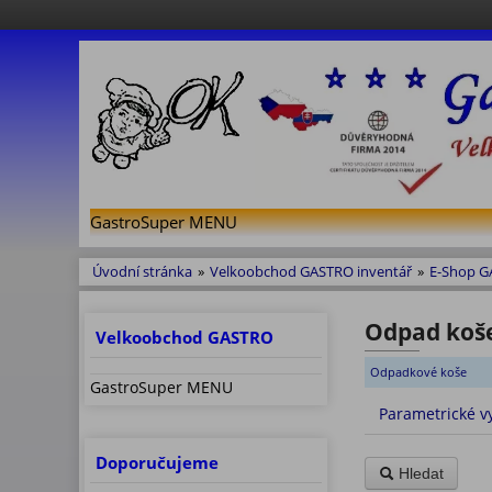
GastroSuper MENU
Úvodní stránka
»
Velkoobchod GASTRO inventář
»
E-Shop 
Odpad koše 
Velkoobchod GASTRO
Odpadkové koše
GastroSuper MENU
Parametrické v
Doporučujeme
Hledat