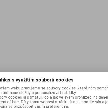
hlas s využitím souborů cookies
našem webu pracujeme se soubory cookies, které nám pomáh
litnit naše služby a personalizovat nabídky.
ory cookies si pamatují, co a jak ve svém prohlížeči na dan
zení děláte. Díky tomu webová stránka funguje podle vás a j
pná se přizpůsobit vašim preferencím.