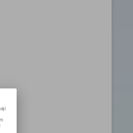
ají
ém
e