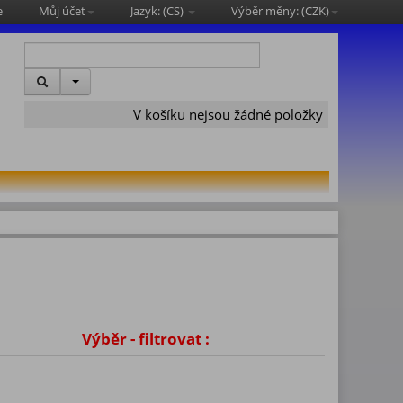
e
Můj účet
Jazyk: (
CS
)
Výběr měny: (
CZK
)
V košíku nejsou žádné položky
 Skladem
Výběr - filtrovat :