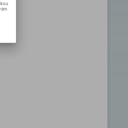
skou
 vám