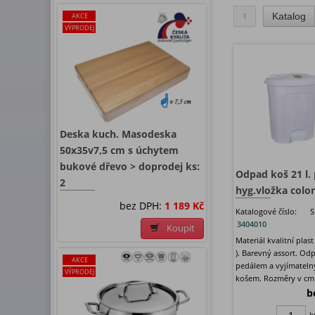
1
Katalog
AKCE
VÝPRODEJ
Deska kuch. Masodeska
50x35v7,5 cm s úchytem
bukové dřevo > doprodej ks:
Odpad koš 21 l.
2
hyg.vložka color 
bez DPH:
1 189 Kč
Katalogové číslo:
S
3404010
Koupit
Materiál kvalitní plas
). Barevný assort. Od
AKCE
pedálem a vyjímatel
VÝPRODEJ
košem. Rozměry v cm : 
b
k