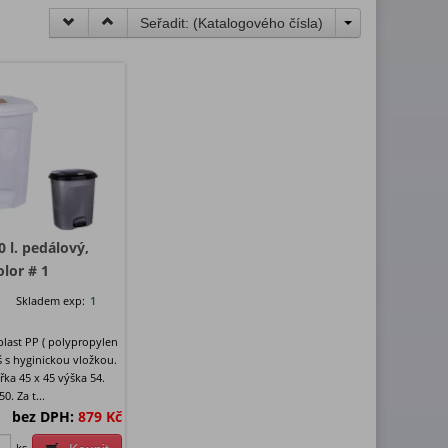
Seřadit: (
Katalogového čísla
)
 l. pedálový,
olor # 1
Skladem exp:
1
 plast PP ( polypropylen
 s hyginickou vložkou.
řka 45 x 45 výška 54.
0. Za t...
bez DPH:
879 Kč
ks