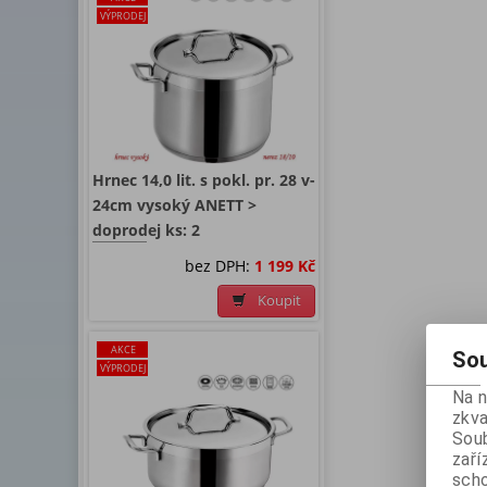
VÝPRODEJ
Hrnec 14,0 lit. s pokl. pr. 28 v-
24cm vysoký ANETT >
doprodej ks: 2
bez DPH:
1 199 Kč
Koupit
AKCE
Sou
VÝPRODEJ
Na 
zkva
Soub
zaří
scho