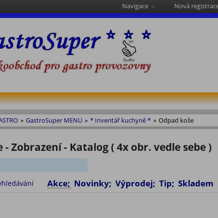
Navigace
Nová registrac
GASTRO
»
GastroSuper MENU
»
* Inventář kuchyně *
»
Odpad koše
- Zobrazení - Katalog ( 4x obr. vedle sebe )
Akce; Novinky; Výprodej; Tip;
yhledávání