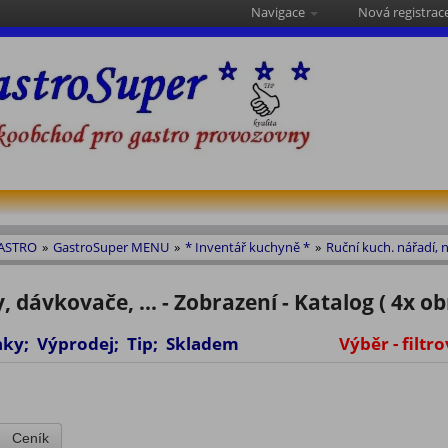
Navigace
Nová registrac
GASTRO
»
GastroSuper MENU
»
* Inventář kuchyně *
»
Ruční kuch. nářadí, n
 dávkovače, ... - Zobrazení - Katalog ( 4x obr
vinky; Výprodej; Tip; Skladem
Výběr - filtro
Ceník