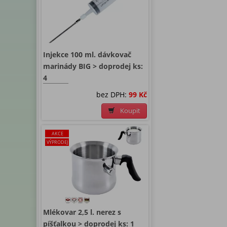
Injekce 100 ml. dávkovač
marinády BIG > doprodej ks:
4
bez DPH:
99 Kč
Koupit
AKCE
VÝPRODEJ
Mlékovar 2,5 l. nerez s
píšťalkou > doprodej ks: 1