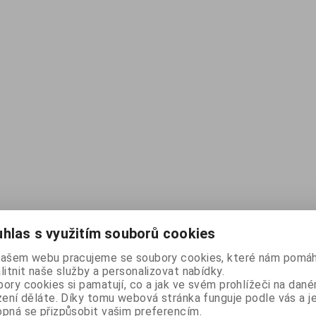
hlas s využitím souborů cookies
našem webu pracujeme se soubory cookies, které nám pomáh
litnit naše služby a personalizovat nabídky.
ory cookies si pamatují, co a jak ve svém prohlížeči na dan
zení děláte. Díky tomu webová stránka funguje podle vás a j
pná se přizpůsobit vašim preferencím.