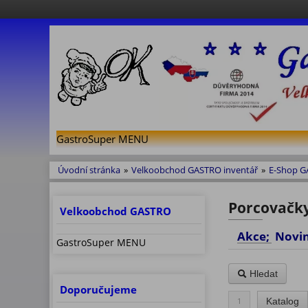
GastroSuper MENU
Úvodní stránka
»
Velkoobchod GASTRO inventář
»
E-Shop 
Porcovačky,
Velkoobchod GASTRO
Akce; No
GastroSuper MENU
Hledat
Doporučujeme
1
Katalog