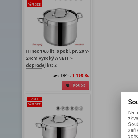
VÝPRODEJ
Hrnec 14,0 lit. s pokl. pr. 28 v-
24cm vysoký ANETT >
doprodej ks: 2
bez DPH:
1 199 Kč
Koupit
AKCE
Sou
VÝPRODEJ
Na 
zkva
Soub
zaří
scho