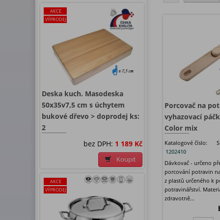
AKCE
VÝPRODEJ
Deska kuch. Masodeska
50x35v7,5 cm s úchytem
Porcovač na pot
bukové dřevo > doprodej ks:
vyhazovací páč
2
Color mix
bez DPH:
1 189 Kč
Katalogové číslo:
S
1202410
Koupit
Dávkovač - určeno př
porcování potravin n
z plastů určeného k p
AKCE
potravinářství. Materi
VÝPRODEJ
zdravotně...