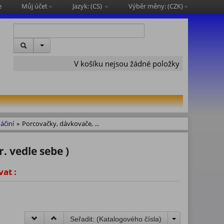
e
Můj účet
Jazyk: (
CS
)
Výběr měny: (
CZK
)
V košíku nejsou žádné položky
áčiní
»
Porcovačky, dávkovače, ...
. vedle sebe )
vat :
Seřadit: (
Katalogového čísla
)