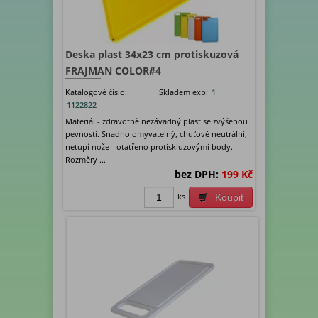
Deska plast 34x23 cm protiskuzová
FRAJMAN COLOR#4
Katalogové číslo:
Skladem exp:
1
1122822
Materiál - zdravotně nezávadný plast se zvýšenou
pevností. Snadno omyvatelný, chuťově neutrální,
netupí nože - otatřeno protiskluzovými body.
Rozměry ...
bez DPH:
199 Kč
ks
Koupit