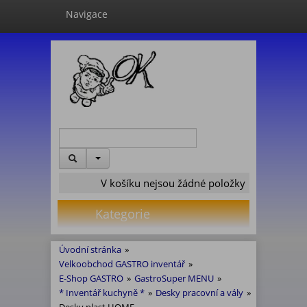
Navigace
V košíku nejsou žádné položky
Kategorie
Úvodní stránka
»
Velkoobchod GASTRO inventář
»
E-Shop GASTRO
»
GastroSuper MENU
»
* Inventář kuchyně *
»
Desky pracovní a vály
»