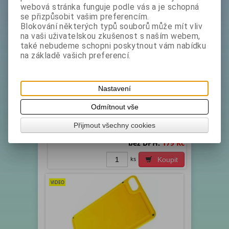
webová stránka funguje podle vás a je schopná
se přizpůsobit vašim preferencím.
Blokování některých typů souborů může mít vliv
na vaši uživatelskou zkušenost s naším webem,
také nebudeme schopni poskytnout vám nabídku
na základě vašich preferencí.
Deska plast 34x23 cm FRAJMAN
COLOR#4
Katalogové číslo:
Skladem exp:
1
Nastavení
1122820
Materiál - zdravotně nezávadný plast se zvýšenou
Odmítnout vše
pevností. Snadno omyvatelný, chuťově neutrální,
netupí nože. Rozměry v cm : délka 34 šířka 23 síla
Přijmout všechny cookies
de...
bez DPH:
179 Kč
ks
Koupit
VIDEO