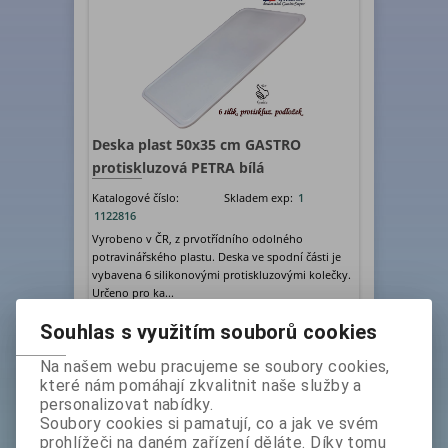
Deska plast 50x35 cm GASTRO
protiskluzová PETRA bílá
Katalogové číslo:
Skladem exp:
1
1122816
Vyrobeno v ČR, z prvotřídního odolného
potravinářského plastu. Deska ve spodní části je
vybavena 6 silikonovými protiskluzovými kolečky.
Určeno pro ka...
bez DPH:
349 Kč
Souhlas s využitím souborů cookies
ks
Koupit
Na našem webu pracujeme se soubory cookies,
které nám pomáhají zkvalitnit naše služby a
VIDEO
personalizovat nabídky.
Soubory cookies si pamatují, co a jak ve svém
prohlížeči na daném zařízení děláte. Díky tomu