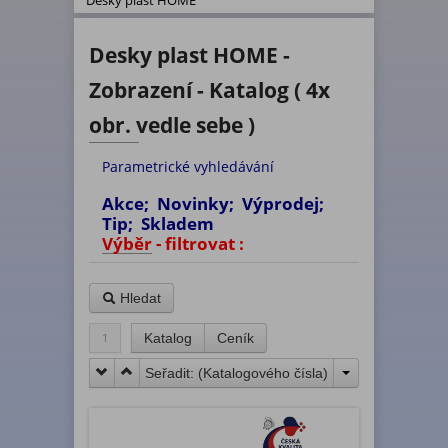
Desky plast HOME
Desky plast HOME -
Zobrazení - Katalog ( 4x
obr. vedle sebe )
Parametrické vyhledávání
Akce; Novinky; Výprodej;
Tip; Skladem
Výběr - filtrovat :
Hledat
1
Katalog
Ceník
Seřadit: (
Katalogového čísla
)