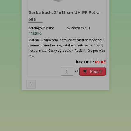
Deska kuch. 24x15 cm UH-PP Petra -
bílá
Katalogové číslo:
Skladem exp:
1
1122840
Materiál - zdravotně nezávadný plast se zvýšenou
pevností. Snadno omyvatelný, chuťově neutrální,
netupí nože. Český výrobek. * Rozklikněte pro více
in...
bez DPH:
69 Kč
ks
Koupit
1