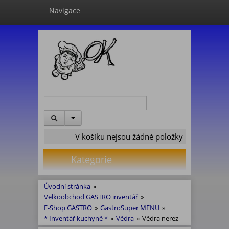
Navigace
V košíku nejsou žádné položky
Kategorie
Úvodní stránka
»
Velkoobchod GASTRO inventář
»
E-Shop GASTRO
»
GastroSuper MENU
»
* Inventář kuchyně *
»
Vědra
»
Vědra nerez