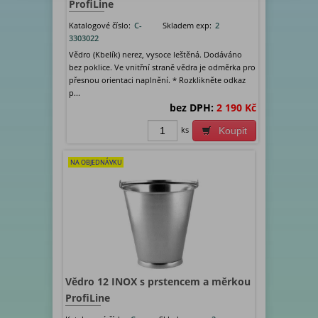
ProfiLine
Katalogové číslo:
C-
Skladem exp:
2
3303022
Vědro (Kbelík) nerez, vysoce leštěná. Dodáváno
bez poklice. Ve vnitřní straně vědra je odměrka pro
přesnou orientaci naplnění. * Rozklikněte odkaz
p...
bez DPH:
2 190 Kč
ks
Koupit
NA OBJEDNÁVKU
Vědro 12 INOX s prstencem a měrkou
ProfiLine