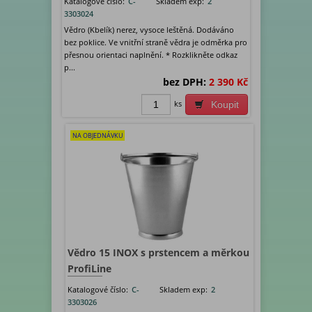
Katalogové číslo:
C-
Skladem exp:
2
3303024
Vědro (Kbelík) nerez, vysoce leštěná. Dodáváno
bez poklice. Ve vnitřní straně vědra je odměrka pro
přesnou orientaci naplnění. * Rozklikněte odkaz
p...
bez DPH:
2 390 Kč
ks
Koupit
NA OBJEDNÁVKU
Vědro 15 INOX s prstencem a měrkou
ProfiLine
Katalogové číslo:
C-
Skladem exp:
2
3303026