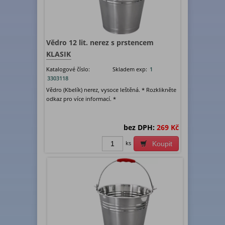
Vědro 12 lit. nerez s prstencem
KLASIK
Katalogové číslo:
Skladem exp:
1
3303118
Vědro (Kbelík) nerez, vysoce leštěná. * Rozklikněte
odkaz pro více informací. *
bez DPH:
269 Kč
ks
Koupit