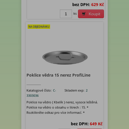
bez DPH:
629 Kč
ks
Koupit
NA OBJEDNÁVKU
Poklice vědra 15 nerez ProfiLine
Katalogové číslo:
C-
Skladem exp:
2
3303036
Poklice na vědro ( Kbelík ) nerez, vysoce leštěná.
Poklice na vědro o obsahu v litrech : 15. *
Rozklikněte odkaz pro více informací. *
bez DPH:
649 Kč