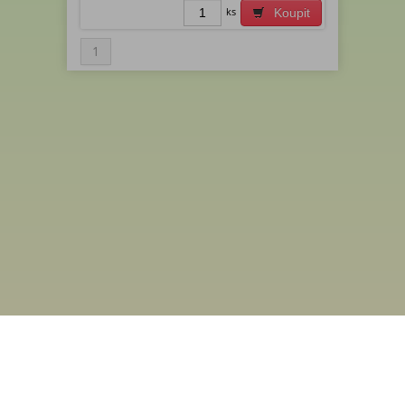
ks
Koupit
1
Menu
Rychlá objednávka
Odběr novinek
Kontakt
Obchodní podmínky