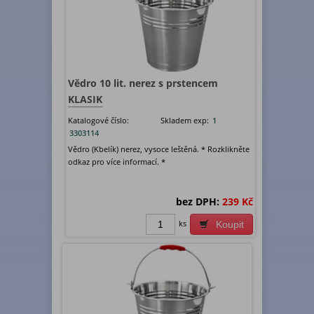
Vědro 10 lit. nerez s prstencem
KLASIK
Katalogové číslo:
Skladem exp:
1
3303114
Vědro (Kbelík) nerez, vysoce leštěná. * Rozklikněte
odkaz pro více informací. *
bez DPH:
239 Kč
ks
Koupit