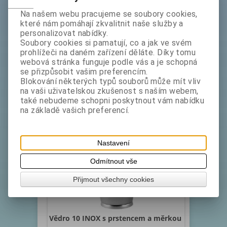
Vědro 12 litrů nerez bez prstence s
Na našem webu pracujeme se soubory cookies,
poklicí
které nám pomáhají zkvalitnit naše služby a
personalizovat nabídky.
Katalogové číslo:
Skladem exp:
1
Soubory cookies si pamatují, co a jak ve svém
3303162
prohlížeči na daném zařízení děláte. Díky tomu
Celonerezové vědro (Kbelík), vysoký lesk, bez
webová stránka funguje podle vás a je schopná
prstence. Vědro pro různé druhy použití, včetně
se přizpůsobit vašim preferencím.
potravinářství. Rozměry v cm: Průměr 27 cm, šířka
Blokování některých typů souborů může mít vliv
s u...
na vaši uživatelskou zkušenost s naším webem,
bez DPH:
499 Kč
také nebudeme schopni poskytnout vám nabídku
na základě vašich preferencí.
ks
Koupit
NA OBJEDNÁVKU
Nastavení
Odmítnout vše
Přijmout všechny cookies
Vědro 10 INOX s prstencem a měrkou