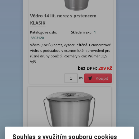
Vědro 14 lit. nerez s prstencem
KLASIK
Katalogové číslo:
Skladem exp:
1
3303120
Vědro (Kbelík) nerez, vysoce leštěná. Celonerezové
vědro s podstabou v economickém provedení pro
různé druhy použití. Rozměry v cm: Průměr 33,5
Výš...
bez DPH:
299 Kč
ks
Koupit
Souhlas s využitím souborů cookies