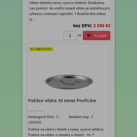
Vědro (Kbelík) nerez, vysoce leštěná. Dodáváno
bez poklice. Ve vnitřní straně vědra je odměrka pro
přesnou orientaci naplnění. * Rozklikněte odkaz
p...
bez DPH:
2 590 Kč
ks
Koupit
NA OBJEDNÁVKU
Poklice vědra 10 nerez ProfiLine
Katalogové číslo:
C-
Skladem exp:
2
3303032
Poklice na vědro ( Kbelík ) nerez, vysoce leštěná.
Poklice na vědro o obsahu v litrech : 10. *