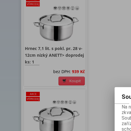
VÝPRODEJ
Hrnec 7,1 lit. s pokl. pr. 28 v-
12cm nízký ANETT> doprodej
ks: 1
bez DPH:
939 Kč
Koupit
AKCE
Sou
VÝPRODEJ
Na 
zkva
Soub
zaří
scho