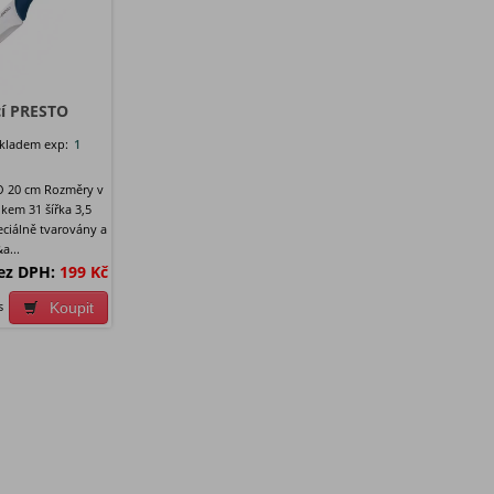
cí PRESTO
kladem exp:
1
O 20 cm Rozměry v
lkem 31 šířka 3,5
ciálně tvarovány a
a...
ez DPH:
199 Kč
s
Koupit