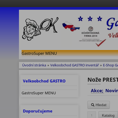
GastroSuper MENU
Úvodní stránka
»
Velkoobchod GASTRO inventář
»
E-Shop 
Nože PRESTO
Velkoobchod GASTRO
Akce; No
GastroSuper MENU
Hledat
Doporučujeme
1
Katalog