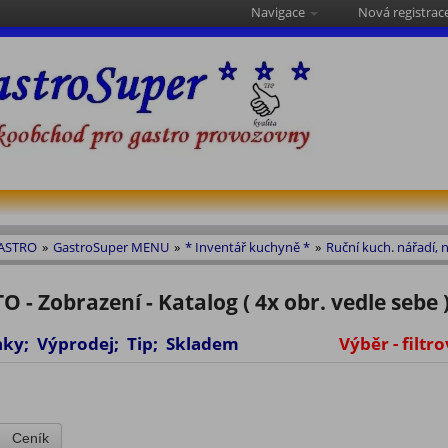
Navigace
Nová registrac
GASTRO
»
GastroSuper MENU
»
* Inventář kuchyně *
»
Ruční kuch. nářadí, n
 - Zobrazení - Katalog ( 4x obr. vedle sebe 
vinky; Výprodej; Tip; Skladem
Výběr - filtro
Ceník