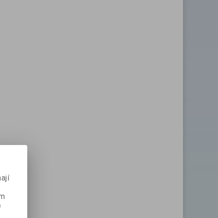
ají
ém
e