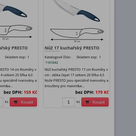
ařský PRESTO
Nůž 17 kuchařský PRESTO
Skladem exp:
1
Katalogové číslo:
Skladem exp:
1
1101642
RESTO 14 cm Rozměry v
Nůž kuchařský PRESTO 17 cm Rozměry v
14 celkem 25 šířka 4,0
cm : délka čepel 17 celkem 29 šířka 4,5
 speciálně tvarovány a
Nože PRESTO jsou speciálně tvarovány a
xim&a...
broušeny pro maxim&a...
bez DPH:
159 Kč
bez DPH:
179 Kč
ks
ks
Koupit
Koupit