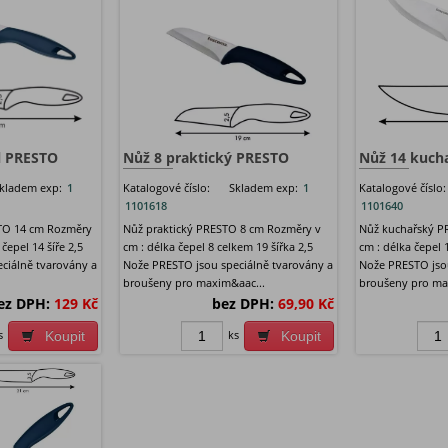
l PRESTO
Nůž 8 praktický PRESTO
Nůž 14 kuch
kladem exp:
1
Katalogové číslo:
Skladem exp:
1
Katalogové číslo:
1101618
1101640
STO 14 cm Rozměry
Nůž praktický PRESTO 8 cm Rozměry v
Nůž kuchařský P
čepel 14 šíře 2,5
cm : délka čepel 8 celkem 19 šířka 2,5
cm : délka čepel 
ciálně tvarovány a
Nože PRESTO jsou speciálně tvarovány a
Nože PRESTO jsou
broušeny pro maxim&aac...
broušeny pro ma
ez DPH:
129 Kč
bez DPH:
69,90 Kč
s
ks
Koupit
Koupit