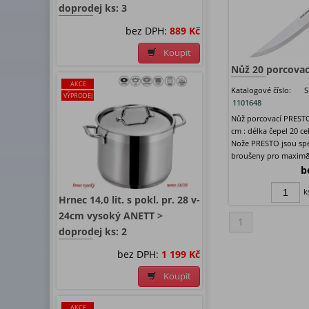
doprodej ks: 3
bez DPH:
889 Kč
Koupit
Nůž 20 porcova
AKCE
Katalogové číslo:
S
VÝPRODEJ
1101648
Nůž porcovací PREST
cm : délka čepel 20 ce
Nože PRESTO jsou spe
broušeny pro maxim&
b
k
Hrnec 14,0 lit. s pokl. pr. 28 v-
24cm vysoký ANETT >
1
doprodej ks: 2
bez DPH:
1 199 Kč
Koupit
AKCE