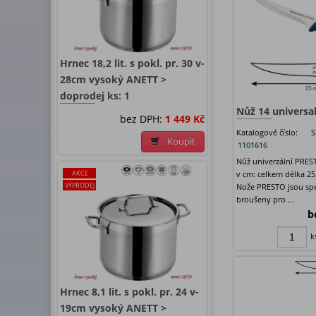
Hrnec 18,2 lit. s pokl. pr. 30 v-
28cm vysoký ANETT >
doprodej ks: 1
Nůž 14 universa
bez DPH:
1 449 Kč
Katalogové číslo:
S
Koupit
1101616
Nůž univerzální PRE
AKCE
v cm: celkem délka 25 
VÝPRODEJ
Nože PRESTO jsou spe
broušeny pro ...
b
k
Hrnec 8,1 lit. s pokl. pr. 24 v-
19cm vysoký ANETT >