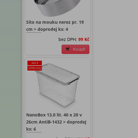
Síto na mouku nerez pr. 19
cm > doprodej ks: 4
bez DPH:
99 Kč
Koupit
AKCE
VÝPRODEJ
NanoBox 13,0 lit. 40 x 20 v
26cm AntiB-1432 > doprodej
ks: 6