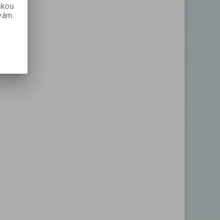
skou
 vám