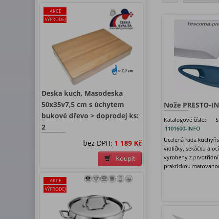
AKCE
VÝPRODEJ
Deska kuch. Masodeska
50x35v7,5 cm s úchytem
Nože PRESTO-I
bukové dřevo > doprodej ks:
Katalogové číslo:
S
2
1101600-INFO
Ucelená řada kuchyňs
bez DPH:
1 189 Kč
vidličky, sekáčku a oc
vyrobeny z prvotřídní 
Koupit
praktickou matovanou
AKCE
VÝPRODEJ