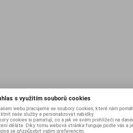
hlas s využitím souborů cookies
našem webu pracujeme se soubory cookies, které nám pomáh
litnit naše služby a personalizovat nabídky.
ory cookies si pamatují, co a jak ve svém prohlížeči na dan
zení děláte. Díky tomu webová stránka funguje podle vás a j
pná se přizpůsobit vašim preferencím.