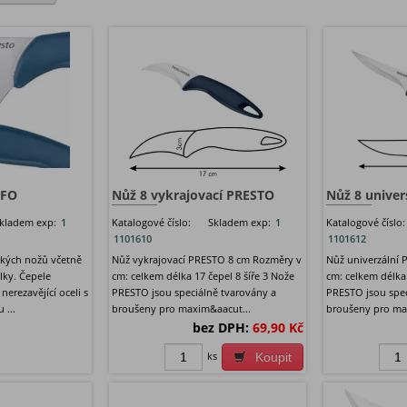
NFO
Nůž 8 vykrajovací PRESTO
Nůž 8 univer
kladem exp:
1
Katalogové číslo:
Skladem exp:
1
Katalogové číslo:
1101610
1101612
kých nožů včetně
Nůž vykrajovací PRESTO 8 cm Rozměry v
Nůž univerzální
ílky. Čepele
cm: celkem délka 17 čepel 8 šíře 3 Nože
cm: celkem délka
nerezavějící oceli s
PRESTO jsou speciálně tvarovány a
PRESTO jsou spec
 ...
broušeny pro maxim&aacut...
broušeny pro ma
bez DPH:
69,90 Kč
ks
Koupit