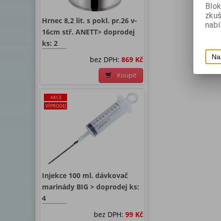
Blok
zku
Hrnec 8,2 lit. s pokl. pr.26 v-
nabí
16cm stř. ANETT> doprodej
ks: 2
Na
bez DPH:
869 Kč
Koupit
AKCE
VÝPRODEJ
Injekce 100 ml. dávkovač
marinády BIG > doprodej ks:
4
bez DPH:
99 Kč