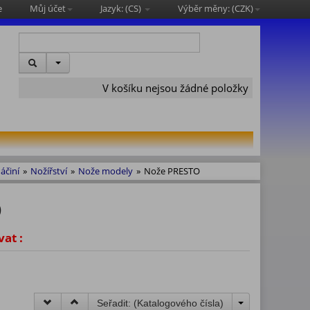
e
Můj účet
Jazyk: (
CS
)
Výběr měny: (
CZK
)
V košíku nejsou žádné položky
áčiní
»
Nožířství
»
Nože modely
»
Nože PRESTO
)
vat :
Seřadit: (
Katalogového čísla
)