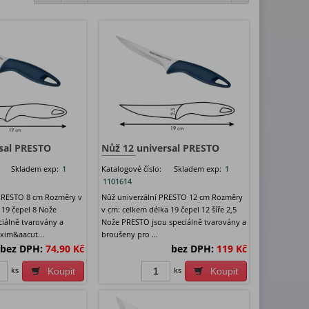
sal PRESTO
Nůž 12 universal PRESTO
Skladem exp:
1
Katalogové číslo:
Skladem exp:
1
1101614
 PRESTO 8 cm Rozměry v
Nůž univerzální PRESTO 12 cm Rozměry
 19 čepel 8 Nože
v cm: celkem délka 19 čepel 12 šíře 2,5
iálně tvarovány a
Nože PRESTO jsou speciálně tvarovány a
xim&aacut...
broušeny pro ...
bez DPH:
74,90 Kč
bez DPH:
119 Kč
ks
ks
Koupit
Koupit