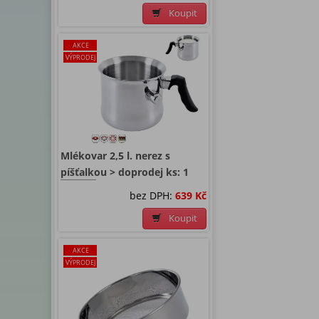
Koupit
AKCE
VÝPRODEJ
Mlékovar 2,5 l. nerez s
píšťalkou > doprodej ks: 1
bez DPH:
639 Kč
Koupit
AKCE
VÝPRODEJ