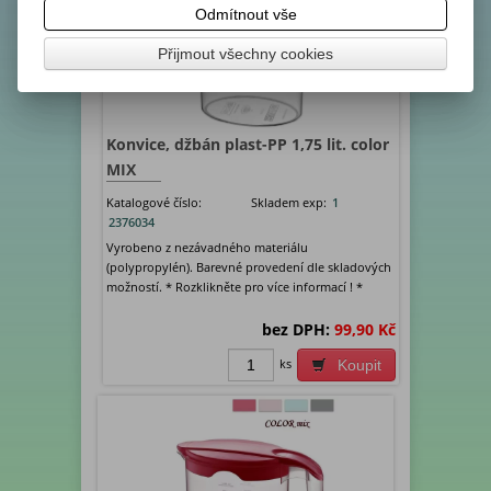
Odmítnout vše
Přijmout všechny cookies
Konvice, džbán plast-PP 1,75 lit. color
MIX
Katalogové číslo:
Skladem exp:
1
2376034
Vyrobeno z nezávadného materiálu
(polypropylén). Barevné provedení dle skladových
možností. * Rozklikněte pro více informací ! *
bez DPH:
99,90 Kč
ks
Koupit