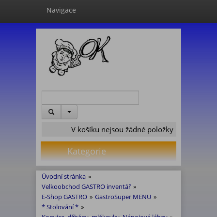
Navigace
V košíku nejsou žádné položky
Kategorie
Úvodní stránka
»
Velkoobchod GASTRO inventář
»
E-Shop GASTRO
»
GastroSuper MENU
»
* Stolování *
»