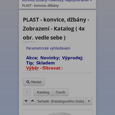
Konvice, džbány, mlékovky, Nápojová láhev
»
PLAST - konvice, džbány
PLAST - konvice, džbány -
Zobrazení - Katalog ( 4x
obr. vedle sebe )
Parametrické vyhledávání
Akce; Novinky; Výprodej;
Tip; Skladem
Výběr - filtrovat :
Hledat
1
Katalog
Ceník
Seřadit: (
Katalogového čísla
)