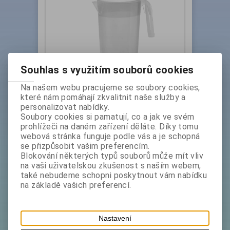
Souhlas s využitím souborů cookies
Konvice, džbán plast-PP 1,5 lt s víkem
Na našem webu pracujeme se soubory cookies,
Plast Team, bílý
které nám pomáhají zkvalitnit naše služby a
personalizovat nabídky.
Katalogové číslo:
Skladem exp:
1
Soubory cookies si pamatují, co a jak ve svém
2376010
prohlížeči na daném zařízení děláte. Díky tomu
Vyrobeno z nezávadného materiálu (
webová stránka funguje podle vás a je schopná
polypropylén). Obsah v litrech : využitelných 1,5
se přizpůsobit vašim preferencím.
Max .: obsah 2,2. Rozměry v cm : šířka včetně
Blokování některých typů souborů může mít vliv
úchytu 21 výška 2...
na vaši uživatelskou zkušenost s naším webem,
bez DPH:
109 Kč
také nebudeme schopni poskytnout vám nabídku
na základě vašich preferencí.
ks
Koupit
Nastavení