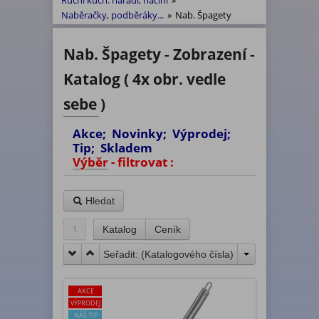
Ruční kuch. nářadí, náčiní
»
Naběračky, podběráky...
»
Nab. Špagety
Nab. Špagety - Zobrazení -
Katalog ( 4x obr. vedle
sebe )
Akce; Novinky; Výprodej;
Tip; Skladem
Výběr - filtrovat :
Hledat
1
Katalog
Ceník
Seřadit: (
Katalogového čísla
)
AKCE
VÝPRODEJ
NÁŠ TIP