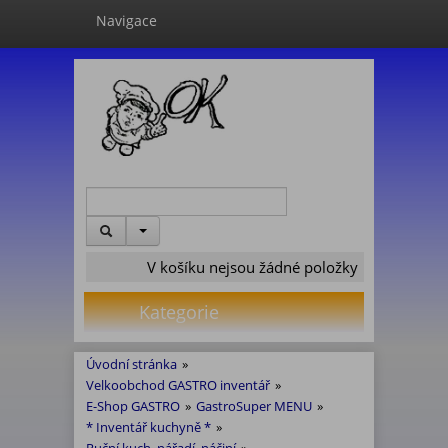
Navigace
V košíku nejsou žádné položky
Kategorie
Úvodní stránka
»
Velkoobchod GASTRO inventář
»
E-Shop GASTRO
»
GastroSuper MENU
»
* Inventář kuchyně *
»