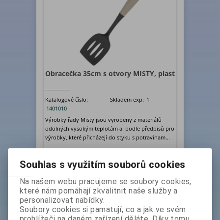
Obracečka 35cm s otvory MISTY, plast
Katalogové číslo:
Skladem exp:
1
1401010
Výrobky řady Misty jsou vyrobeny z materiálů
odolných vysokým teplotám a podle předpisů pro
výrobky, které přicházejí do styku s potravinam...
bez DPH:
89 Kč
Souhlas s využitím souborů cookies
ks
Koupit
Na našem webu pracujeme se soubory cookies,
které nám pomáhají zkvalitnit naše služby a
personalizovat nabídky.
Soubory cookies si pamatují, co a jak ve svém
prohlížeči na daném zařízení děláte. Díky tomu