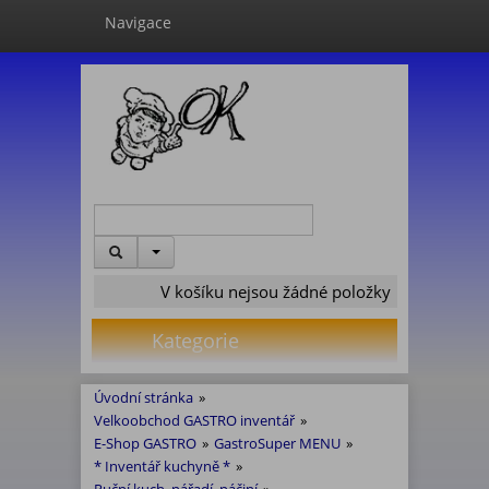
Navigace
V košíku nejsou žádné položky
Kategorie
Úvodní stránka
»
Velkoobchod GASTRO inventář
»
E-Shop GASTRO
»
GastroSuper MENU
»
* Inventář kuchyně *
»