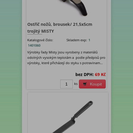
Ostřič nožů, brousek/ 21,5x5cm
trojitý MISTY
Katalogové číslo:
Skladem exp:
1
1401060
Výrobky řady Misty jsou vyrobeny z materiálů
odolných vysokým teplotám a podle předpisů pro
výrobky, které přicházejí do styku s potravinam...
bez DPH:
69 Kč
ks
Koupit