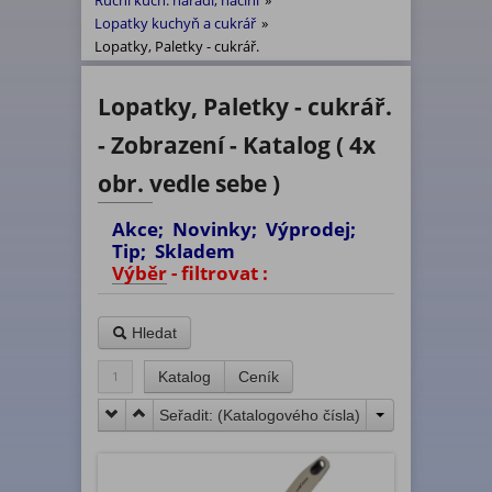
Ruční kuch. nářadí, náčiní
»
Lopatky kuchyň a cukrář
»
Lopatky, Paletky - cukrář.
Lopatky, Paletky - cukrář.
- Zobrazení - Katalog ( 4x
obr. vedle sebe )
Akce; Novinky; Výprodej;
Tip; Skladem
Výběr - filtrovat :
Hledat
1
Katalog
Ceník
Seřadit: (
Katalogového čísla
)