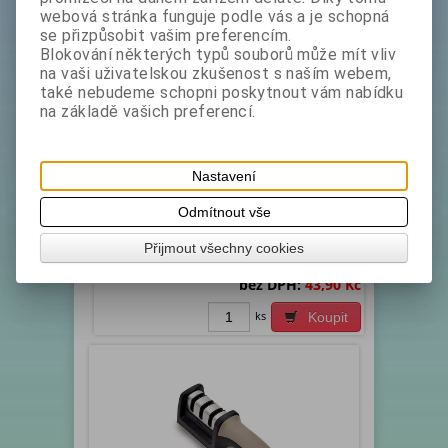
webová stránka funguje podle vás a je schopná
se přizpůsobit vašim preferencím.
Blokování některých typů souborů může mít vliv
na vaši uživatelskou zkušenost s naším webem,
také nebudeme schopni poskytnout vám nabídku
na základě vašich preferencí.
Lopatka 26cm zahnutá plast MISTY
Katalogové číslo:
Skladem exp:
1
Nastavení
1401022
Výrobky řady Misty jsou vyrobeny z materiálů
Odmítnout vše
odolných vysokým teplotám a podle předpisů pro
výrobky, které přicházejí do styku s potravinam...
Přijmout všechny cookies
bez DPH:
43,90 Kč
ks
Koupit