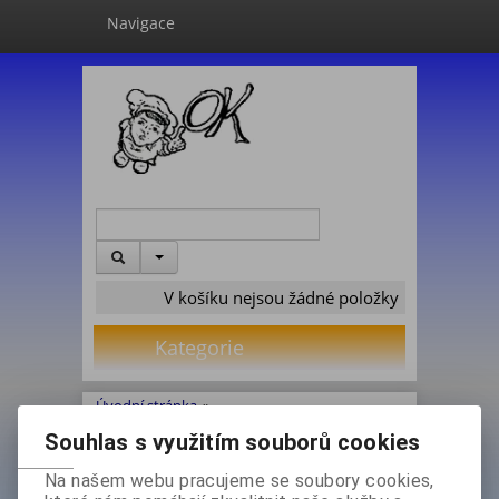
Navigace
V košíku nejsou žádné položky
Kategorie
Úvodní stránka
»
Velkoobchod GASTRO inventář
»
Souhlas s využitím souborů cookies
E-Shop GASTRO
»
GastroSuper MENU
»
* Výdej, distribuce *
»
Na našem webu pracujeme se soubory cookies,