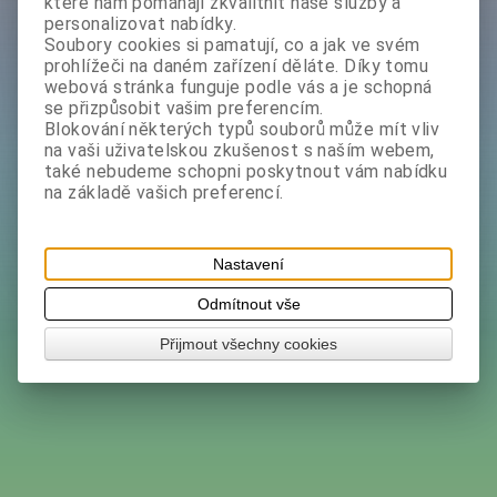
Termosky, jídlonosiče, Therm potraviny
»
které nám pomáhají zkvalitnit naše služby a
personalizovat nabídky.
Jídlonosiče osobní
Soubory cookies si pamatují, co a jak ve svém
prohlížeči na daném zařízení děláte. Díky tomu
Jídlonosiče osobní -
webová stránka funguje podle vás a je schopná
se přizpůsobit vašim preferencím.
Zobrazení - Katalog ( 4x
Blokování některých typů souborů může mít vliv
na vaši uživatelskou zkušenost s naším webem,
obr. vedle sebe )
také nebudeme schopni poskytnout vám nabídku
na základě vašich preferencí.
Akce; Novinky; Výprodej;
Tip; Skladem
Výběr - filtrovat :
Nastavení
Odmítnout vše
Hledat
Přijmout všechny cookies