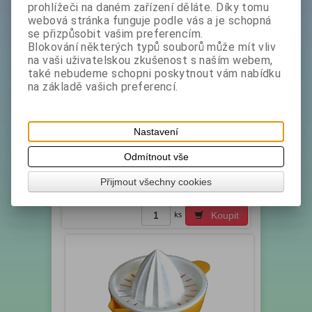
prohlížeči na daném zařízení děláte. Díky tomu
webová stránka funguje podle vás a je schopná
se přizpůsobit vašim preferencím.
Blokování některých typů souborů může mít vliv
na vaši uživatelskou zkušenost s naším webem,
také nebudeme schopni poskytnout vám nabídku
Odšťavňovač na citrus-grep pr. 11cm
na základě vašich preferencí.
UH velký VM
Katalogové číslo:
Skladem exp:
1
2022750
Nastavení
Lis na grep - kvalitní potravinářský plast. Výroba
ČR. Barevné provedení dle skladových možností.
Odmítnout vše
Barva : zelená , žlutá, oranžová …
Přijmout všechny cookies
bez DPH:
69,90 Kč
ks
Koupit