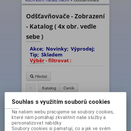
Ruční kuch. nářadí, náčiní
»
Odšťavňovače
Odšťavňovače - Zobrazení
- Katalog ( 4x obr. vedle
sebe )
Akce; Novinky; Výprodej;
Tip; Skladem
Výběr - filtrovat :
Hledat
1
Katalog
Ceník
Seřadit: (
Katalogového čísla
)
Souhlas s využitím souborů cookies
Na našem webu pracujeme se soubory cookies,
které nám pomáhají zkvalitnit naše služby a
personalizovat nabídky.
Soubory cookies si pamatují, co a jak ve svém