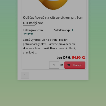
Odšťavňovač na citrus-citron pr. 9cm
UH malý VM
Katalogové číslo:
Skladem exp:
1
2022752
Český výrobce. Lis na citron - kvalitní
potravinářský plast. Barevné provedení dle
skladových možností. Barva : zelená , žlutá,
oranžová …
bez DPH:
54,90 Kč
ks
Koupit
1