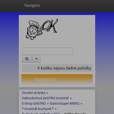
Navigace
V košíku nejsou žádné položky
Kategorie
Úvodní stránka
»
Velkoobchod GASTRO inventář
»
E-Shop GASTRO
»
GastroSuper MENU
»
* Inventář kuchyně *
»