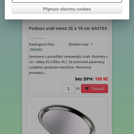
Přijmout všechny cookies
Podnos ovál nerez 25 x 19 cm GASTEX
Katalogové číslo:
Skladem exp:
1
2065032
Vyrobeno z prvotřídní nerezavějící oceli. Rozměry v
cm : délka 25,3 šířka 19,7. Za technické parametry
uváděné výrobcem neručíme. Hmotnost
produktu...
bez DPH:
109 Kč
ks
Koupit