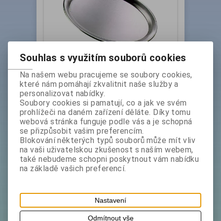
Souhlas s využitím souborů cookies
Podnos ovál nerez 19 x 14 cm GASTEX
Na našem webu pracujeme se soubory cookies,
které nám pomáhají zkvalitnit naše služby a
Katalogové číslo:
Skladem exp:
1
personalizovat nabídky.
2065030
Soubory cookies si pamatují, co a jak ve svém
Vyrobeno z prvotřídní nerezavějící oceli. Rozměry v
prohlížeči na daném zařízení děláte. Díky tomu
cm : délka 19,2 šířka 14,3. Za technické parametry
webová stránka funguje podle vás a je schopná
uváděné výrobcem neručíme. Hmotnost
se přizpůsobit vašim preferencím.
produktu...
Blokování některých typů souborů může mít vliv
bez DPH:
69 Kč
na vaši uživatelskou zkušenost s naším webem,
také nebudeme schopni poskytnout vám nabídku
ks
Koupit
na základě vašich preferencí.
Nastavení
Odmítnout vše