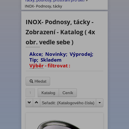
Tácky, podnosy, prostírání pro děti
»
INOX- Podnosy, tácky
INOX- Podnosy, tácky -
Zobrazení - Katalog ( 4x
obr. vedle sebe )
Akce; Novinky; Výprodej;
Tip; Skladem
Výběr - filtrovat :
Hledat
1
Katalog
Ceník
Seřadit: (
Katalogového čísla
)