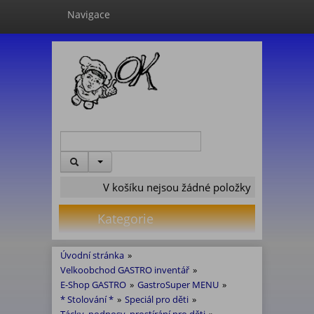
Navigace
V košíku nejsou žádné položky
Kategorie
Úvodní stránka
»
Velkoobchod GASTRO inventář
»
E-Shop GASTRO
»
GastroSuper MENU
»
* Stolování *
»
Speciál pro děti
»