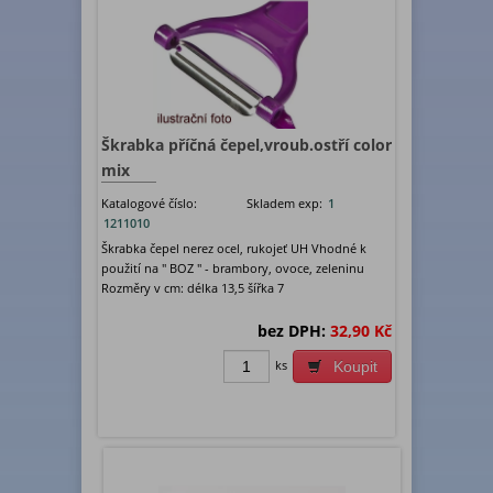
Škrabka příčná čepel,vroub.ostří color
mix
Katalogové číslo:
Skladem exp:
1
1211010
Škrabka čepel nerez ocel, rukojeť UH Vhodné k
použití na " BOZ " - brambory, ovoce, zeleninu
Rozměry v cm: délka 13,5 šířka 7
bez DPH:
32,90 Kč
ks
Koupit