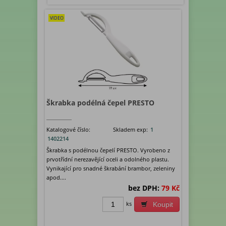
VIDEO
Škrabka podélná čepel PRESTO
Katalogové číslo:
Skladem exp:
1
1402214
Škrabka s podélnou čepelí PRESTO. Vyrobeno z
prvotřídní nerezavějící oceli a odolného plastu.
Vynikající pro snadné škrabání brambor, zeleniny
apod....
bez DPH:
79 Kč
ks
Koupit