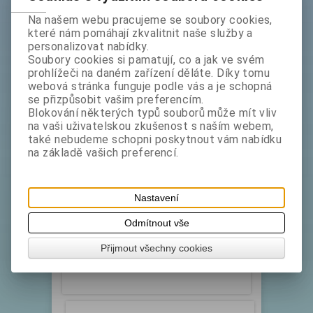
Na našem webu pracujeme se soubory cookies,
které nám pomáhají zkvalitnit naše služby a
personalizovat nabídky.
Soubory cookies si pamatují, co a jak ve svém
prohlížeči na daném zařízení děláte. Díky tomu
webová stránka funguje podle vás a je schopná
se přizpůsobit vašim preferencím.
Škrabka BOZ příčná čepel 19 cm
Blokování některých typů souborů může mít vliv
MISTY
na vaši uživatelskou zkušenost s naším webem,
také nebudeme schopni poskytnout vám nabídku
Katalogové číslo:
Skladem exp:
1
na základě vašich preferencí.
1401024
Škrabka s příčnou čepelí
Nastavení
Odmítnout vše
bez DPH:
59,90 Kč
Přijmout všechny cookies
ks
Koupit