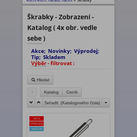
Ruční kuch. nářadí, náčiní
»
Škrabky
Škrabky - Zobrazení -
Katalog ( 4x obr. vedle
sebe )
Akce; Novinky; Výprodej;
Tip; Skladem
Výběr - filtrovat :
Hledat
1
Katalog
Ceník
Seřadit: (
Katalogového čísla
)
AKCE
VÝPRODEJ
NÁŠ TIP