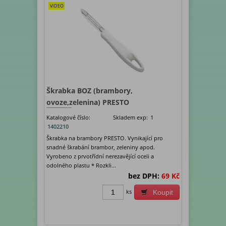
VIDEO
Škrabka BOZ (brambory,
ovoze,zelenina) PRESTO
Katalogové číslo:
Skladem exp:
1
1402210
Škrabka na brambory PRESTO. Vynikající pro
snadné škrabání brambor, zeleniny apod.
Vyrobeno z prvotřídní nerezavějící oceli a
odolného plastu * Rozkli...
bez DPH:
69 Kč
ks
Koupit