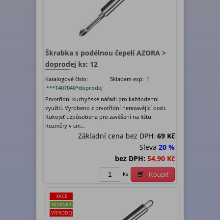
Škrabka s podélnou čepelí AZORA >
doprodej ks: 12
Katalogové číslo:
Skladem exp:
1
***1407040*doprodej
Prvotřídní kuchyňské nářadí pro každodenní
využití. Vyrobeno z prvotřídní nerezavějící oceli.
Rukojeť uzpůsobena pro zavěšení na lištu.
Rozměry v cm...
Základní cena bez DPH:
69 Kč
Sleva
20 %
bez DPH:
54,90 Kč
ks
Koupit
AKCE
NOVINKA
VÝPRODEJ