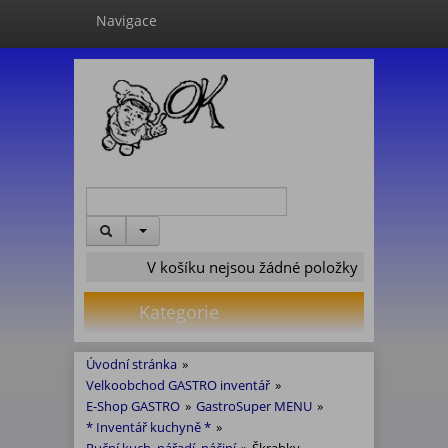
Navigace
V košíku nejsou žádné položky
Kategorie
Úvodní stránka
»
Velkoobchod GASTRO inventář
»
E-Shop GASTRO
»
GastroSuper MENU
»
* Inventář kuchyně *
»