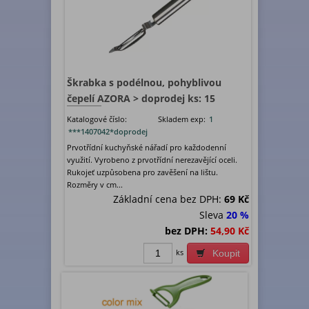
Škrabka s podélnou, pohyblivou
čepelí AZORA > doprodej ks: 15
Katalogové číslo:
Skladem exp:
1
***1407042*doprodej
Prvotřídní kuchyňské nářadí pro každodenní
využití. Vyrobeno z prvotřídní nerezavějící oceli.
Rukojeť uzpůsobena pro zavěšení na lištu.
Rozměry v cm...
Základní cena bez DPH:
69 Kč
Sleva
20 %
bez DPH:
54,90 Kč
ks
Koupit