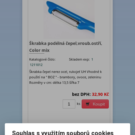
Škrabka podélná čepel,vroub.ostří,
Color mix
Katalogové číslo:
Skladem exp:
1
1211012
Škrabka čepel nerez ocel, rukojeť UH Vhodné k
použití na " BOZ " - brambory, ovoce, zeleninu
Rozměry v cm: délka 13,5 šířka 7
bez DPH:
32,90 Kč
ks
Koupit
Souhlas s využitím souborů cookies