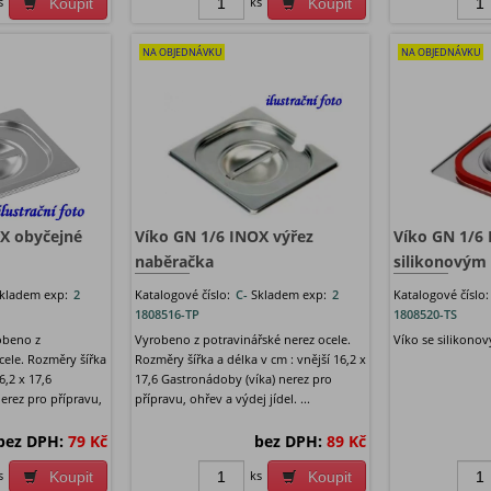
s
ks
Koupit
Koupit
NA OBJEDNÁVKU
NA OBJEDNÁVKU
X obyčejné
Víko GN 1/6 INOX výřez
Víko GN 1/6 
naběračka
silikonovým
kladem exp:
2
Katalogové číslo:
C-
Skladem exp:
2
Katalogové číslo
1808516-TP
1808520-TS
obeno z
Vyrobeno z potravinářské nerez ocele.
Víko se silikono
cele. Rozměry šířka
Rozměry šířka a délka v cm : vnější 16,2 x
6,2 x 17,6
17,6 Gastronádoby (víka) nerez pro
erez pro přípravu,
přípravu, ohřev a výdej jídel. ...
bez DPH:
79 Kč
bez DPH:
89 Kč
s
ks
Koupit
Koupit