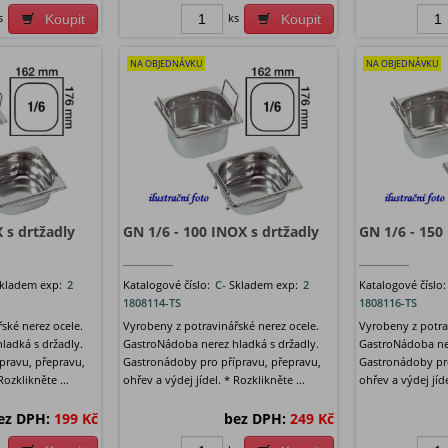
s
ks
Koupit
Koupit
NA OBJEDNÁVKU
NA OBJEDNÁVKU
 s drtžadly
GN 1/6 - 100 INOX s drtžadly
GN 1/6 - 150
kladem exp:
2
Katalogové číslo:
C-
Skladem exp:
2
Katalogové číslo
1808114-TS
1808116-TS
ské nerez ocele.
Vyrobeny z potravinářské nerez ocele.
Vyrobeny z potra
ladká s držadly.
GastroNádoba nerez hladká s držadly.
GastroNádoba ner
pravu, přepravu,
Gastronádoby pro přípravu, přepravu,
Gastronádoby pro
Rozklikněte ...
ohřev a výdej jídel. * Rozklikněte ...
ohřev a výdej jíde
ez DPH:
199 Kč
bez DPH:
249 Kč