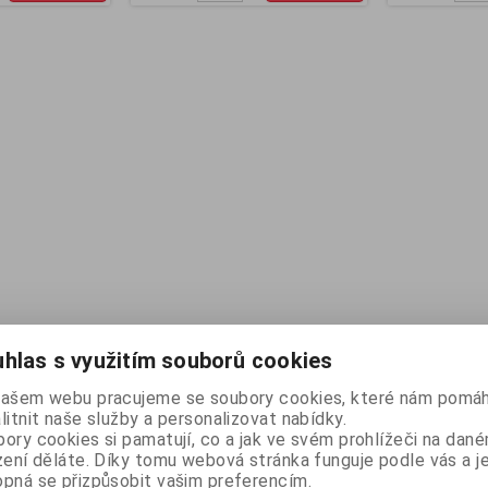
hlas s využitím souborů cookies
našem webu pracujeme se soubory cookies, které nám pomáh
litnit naše služby a personalizovat nabídky.
ory cookies si pamatují, co a jak ve svém prohlížeči na dan
zení děláte. Díky tomu webová stránka funguje podle vás a j
pná se přizpůsobit vašim preferencím.