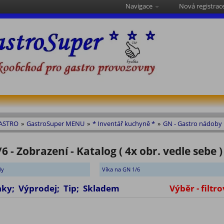
Navigace
Nová registrac
GASTRO
»
GastroSuper MENU
»
* Inventář kuchyně *
»
GN - Gastro nádoby
 - Zobrazení - Katalog ( 4x obr. vedle sebe )
ly
Víka na GN 1/6
vinky; Výprodej; Tip; Skladem
Výběr - filtro