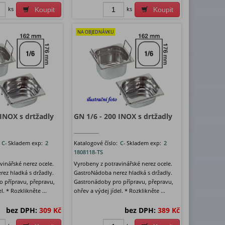
ks
ks
Koupit
Koupit
NA OBJEDNÁVKU
 INOX s drtžadly
GN 1/6 - 200 INOX s drtžadly
:
C-
Skladem exp:
2
Katalogové číslo:
C-
Skladem exp:
2
1808118-TS
vinářské nerez ocele.
Vyrobeny z potravinářské nerez ocele.
ez hladká s držadly.
GastroNádoba nerez hladká s držadly.
 přípravu, přepravu,
Gastronádoby pro přípravu, přepravu,
l. * Rozklikněte ...
ohřev a výdej jídel. * Rozklikněte ...
bez DPH:
309 Kč
bez DPH:
389 Kč