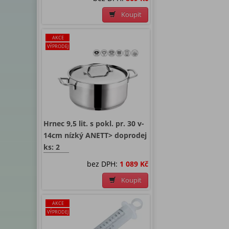
Koupit
AKCE
VÝPRODEJ
Hrnec 9,5 lit. s pokl. pr. 30 v-
14cm nízký ANETT> doprodej
ks: 2
bez DPH:
1 089 Kč
Koupit
AKCE
VÝPRODEJ