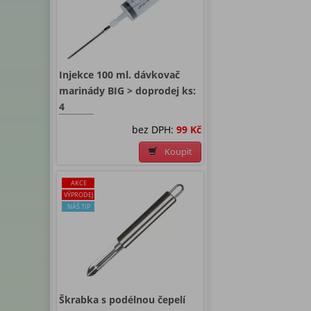
Injekce 100 ml. dávkovač
marinády BIG > doprodej ks:
4
bez DPH:
99 Kč
Koupit
AKCE
VÝPRODEJ
NÁŠ TIP
Škrabka s podélnou čepelí