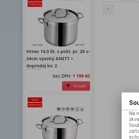
VÝPRODEJ
1
Hrnec 14,0 lit. s pokl. pr. 28 v-
24cm vysoký ANETT >
doprodej ks: 2
bez DPH:
1 199 Kč
Koupit
AKCE
Sou
VÝPRODEJ
Na 
zkva
Soub
zaří
scho