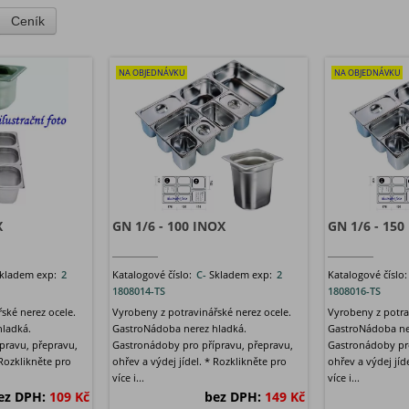
Ceník
NA OBJEDNÁVKU
NA OBJEDNÁVKU
X
GN 1/6 - 100 INOX
GN 1/6 - 150
kladem exp:
2
Katalogové číslo:
C-
Skladem exp:
2
Katalogové číslo
1808014-TS
1808016-TS
ské nerez ocele.
Vyrobeny z potravinářské nerez ocele.
Vyrobeny z potra
hladká.
GastroNádoba nerez hladká.
GastroNádoba ne
pravu, přepravu,
Gastronádoby pro přípravu, přepravu,
Gastronádoby pro
 Rozklikněte pro
ohřev a výdej jídel. * Rozklikněte pro
ohřev a výdej jíd
více i...
více i...
ez DPH:
109 Kč
bez DPH:
149 Kč