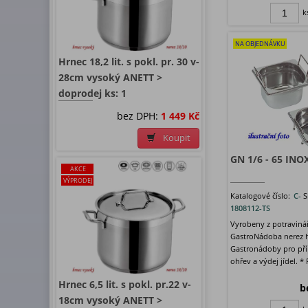
k
NA OBJEDNÁVKU
Hrnec 18,2 lit. s pokl. pr. 30 v-
28cm vysoký ANETT >
doprodej ks: 1
bez DPH:
1 449 Kč
Koupit
GN 1/6 - 65 INOX
AKCE
VÝPRODEJ
Katalogové číslo:
C-
S
1808112-TS
Vyrobeny z potravinář
GastroNádoba nerez h
Gastronádoby pro pří
ohřev a výdej jídel. * 
Hrnec 6,5 lit. s pokl. pr.22 v-
b
18cm vysoký ANETT >