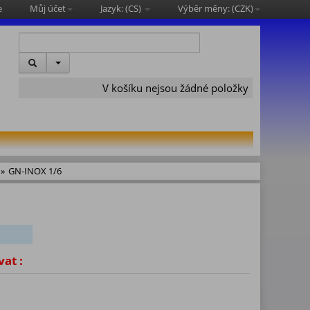
e
Můj účet
Jazyk: (
CS
)
Výběr měny: (
CZK
)
V košíku nejsou žádné položky
»
GN-INOX 1/6
vat :