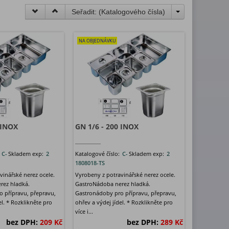
Seřadit: (
Katalogového čísla
)
NA OBJEDNÁVKU
 INOX
GN 1/6 - 200 INOX
:
C-
Skladem exp:
2
Katalogové číslo:
C-
Skladem exp:
2
1808018-TS
vinářské nerez ocele.
Vyrobeny z potravinářské nerez ocele.
rez hladká.
GastroNádoba nerez hladká.
 přípravu, přepravu,
Gastronádoby pro přípravu, přepravu,
el. * Rozklikněte pro
ohřev a výdej jídel. * Rozklikněte pro
více i...
bez DPH:
209 Kč
bez DPH:
289 Kč