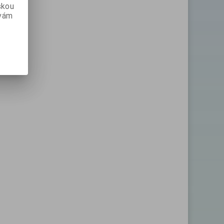
skou
 vám