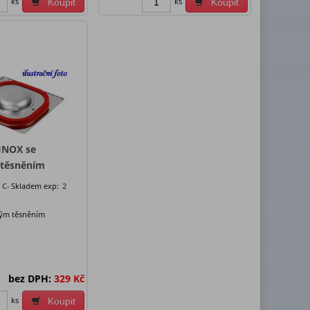
ks
ks
Koupit
Koupit
INOX se
 těsněním
:
C-
Skladem exp:
2
vým těsněním
bez DPH:
329 Kč
ks
Koupit