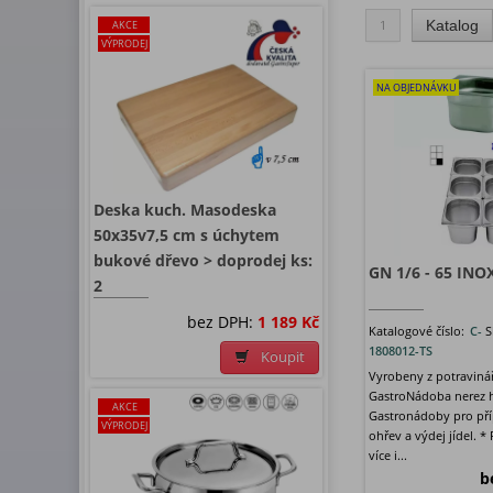
1
Katalog
AKCE
VÝPRODEJ
NA OBJEDNÁVKU
Deska kuch. Masodeska
50x35v7,5 cm s úchytem
bukové dřevo > doprodej ks:
GN 1/6 - 65 INO
2
bez DPH:
1 189 Kč
Katalogové číslo:
C-
S
1808012-TS
Koupit
Vyrobeny z potravinář
GastroNádoba nerez 
AKCE
Gastronádoby pro pří
VÝPRODEJ
ohřev a výdej jídel. *
více i...
b