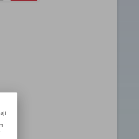
ají
ém
e