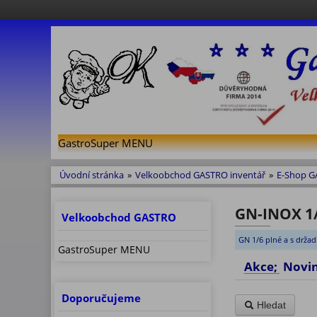
GastroSuper MENU
Úvodní stránka
»
Velkoobchod GASTRO inventář
»
E-Shop 
GN-INOX 1/6
Velkoobchod GASTRO
GN 1/6 plné a s držad
GastroSuper MENU
Akce; No
Doporučujeme
Hledat