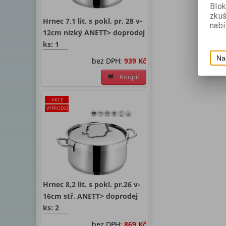
Blok
zku
Hrnec 7,1 lit. s pokl. pr. 28 v-
nabí
12cm nízký ANETT> doprodej
ks: 1
Na
bez DPH:
939 Kč
Koupit
AKCE
VÝPRODEJ
Hrnec 8,2 lit. s pokl. pr.26 v-
16cm stř. ANETT> doprodej
ks: 2
bez DPH:
869 Kč