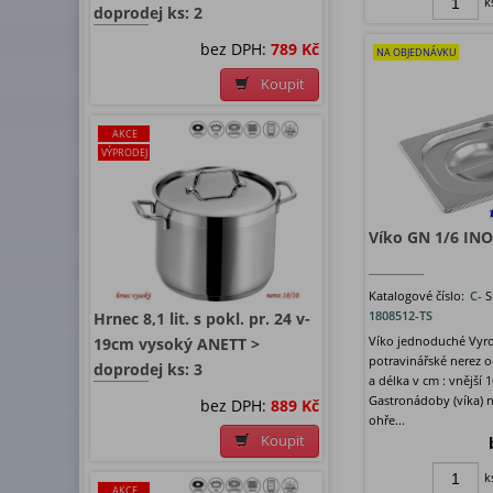
k
doprodej ks: 2
bez DPH:
789 Kč
NA OBJEDNÁVKU
Koupit
AKCE
VÝPRODEJ
Víko GN 1/6 INO
Katalogové číslo:
C-
S
1808512-TS
Hrnec 8,1 lit. s pokl. pr. 24 v-
Víko jednoduché Vyr
19cm vysoký ANETT >
potravinářské nerez o
doprodej ks: 3
a délka v cm : vnější 1
Gastronádoby (víka) n
bez DPH:
889 Kč
ohře...
Koupit
k
AKCE