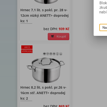
Blok
zku
Hrnec 7,1 lit. s pokl. pr. 28 v-
nabí
12cm nízký ANETT> doprodej
ks: 1
Na
bez DPH:
939 Kč
Koupit
AKCE
VÝPRODEJ
Hrnec 8,2 lit. s pokl. pr.26 v-
16cm stř. ANETT> doprodej
ks: 2
bez DPH:
869 Kč