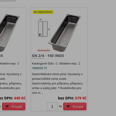
NA OBJEDNÁVKU
OX
GN 2/4 - 150 INOX
kladem exp:
2
Katalogové číslo:
C-
Skladem exp:
2
1806020-TS
lná. Vyrobeny z
GastroNádoba nerez plná. Vyrobeny z
cele.
potravinářské nerez ocele.
pravu, přepravu,
Gastronádoby pro přípravu, přepravu,
 Rozklikněte pro
ohřev a výdej jídel. * Rozklikněte pro
více in...
ez DPH:
449 Kč
bez DPH:
579 Kč
s
ks
Koupit
Koupit