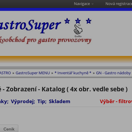
Navigace
Nová registrac
GASTRO
»
GastroSuper MENU
»
* Inventář kuchyně *
»
GN - Gastro nádoby
 - Zobrazení - Katalog ( 4x obr. vedle sebe )
vinky; Výprodej; Tip; Skladem
Výběr - filtro
Ceník