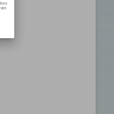
skou
 vám