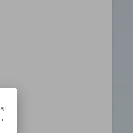
ají
ém
e