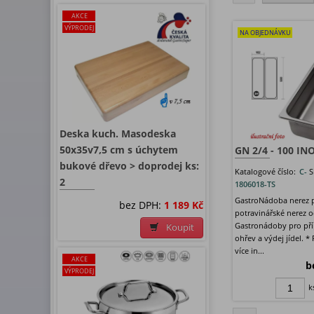
AKCE
VÝPRODEJ
NA OBJEDNÁVKU
Deska kuch. Masodeska
50x35v7,5 cm s úchytem
GN 2/4 - 100 IN
bukové dřevo > doprodej ks:
Katalogové číslo:
C-
S
2
1806018-TS
GastroNádoba nerez p
bez DPH:
1 189 Kč
potravinářské nerez o
Gastronádoby pro pří
Koupit
ohřev a výdej jídel. *
více in...
AKCE
b
VÝPRODEJ
k