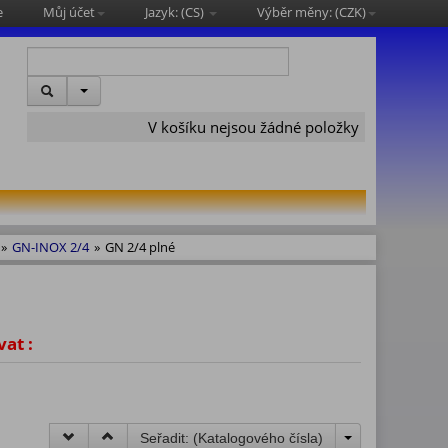
e
Můj účet
Jazyk: (
CS
)
Výběr měny: (
CZK
)
V košíku nejsou žádné položky
»
GN-INOX 2/4
»
GN 2/4 plné
vat :
Seřadit: (
Katalogového čísla
)