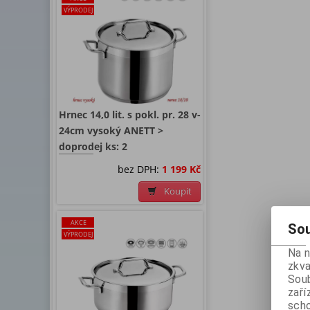
VÝPRODEJ
Hrnec 14,0 lit. s pokl. pr. 28 v-
24cm vysoký ANETT >
doprodej ks: 2
bez DPH:
1 199 Kč
Koupit
AKCE
Sou
VÝPRODEJ
Na 
zkva
Soub
zaří
scho