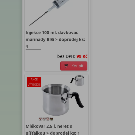
Injekce 100 ml. dávkovač
marinády BIG > doprodej ks:
4
bez DPH:
99 Kč
Koupit
AKCE
VÝPRODEJ
Mlékovar 2,5 l. nerez s
píšťalkou > doprodej ks: 1