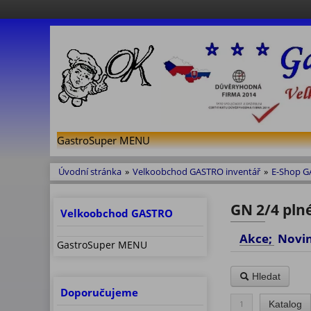
GastroSuper MENU
Úvodní stránka
»
Velkoobchod GASTRO inventář
»
E-Shop 
GN 2/4 plné
Velkoobchod GASTRO
Akce; No
GastroSuper MENU
Hledat
Doporučujeme
1
Katalog