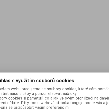
hlas s využitím souborů cookies
našem webu pracujeme se soubory cookies, které nám pomáh
litnit naše služby a personalizovat nabídky.
ory cookies si pamatují, co a jak ve svém prohlížeči na dan
zení děláte. Díky tomu webová stránka funguje podle vás a j
pná se přizpůsobit vašim preferencím.