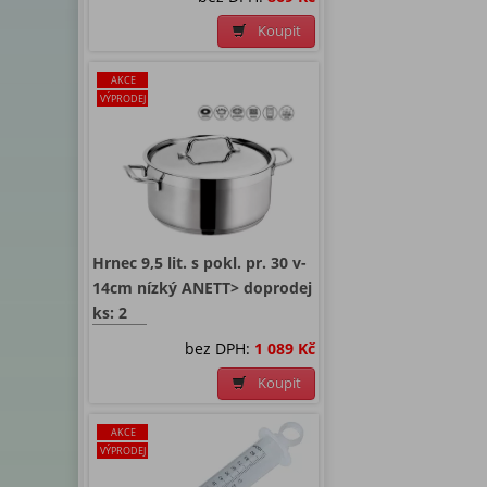
Koupit
AKCE
VÝPRODEJ
Hrnec 9,5 lit. s pokl. pr. 30 v-
14cm nízký ANETT> doprodej
ks: 2
bez DPH:
1 089 Kč
Koupit
AKCE
VÝPRODEJ