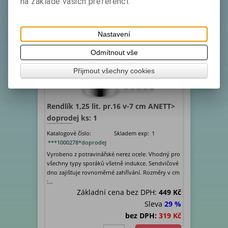
na základě vašich preferencí.
AKCE
VÝPRODEJ
Nastavení
Odmítnout vše
Přijmout všechny cookies
Rendlík 1,25 lit. pr.16 v-7 cm ANETT>
doprodej ks: 1
Katalogové číslo:
Skladem exp:
1
***1000278*doprodej
Vyrobeno z potravinářské nerez ocele. Vhodný pro
všechny typy sporáků všetně indukce. Sendvičové
dno zajišťuje rovnoměrné zahřívání. Rozměry v cm
:...
Základní cena bez DPH:
449 Kč
Sleva
29 %
bez DPH:
319 Kč