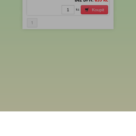
ks
Koupit
1
Menu
Rychlá objednávka
Odběr novinek
Kontakt