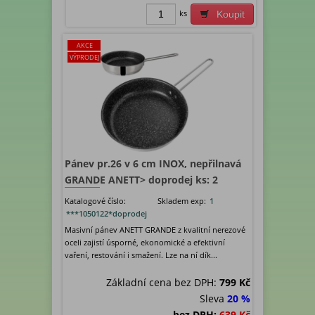
ks
Koupit
AKCE
VÝPRODEJ
Pánev pr.26 v 6 cm INOX, nepřilnavá
GRANDE ANETT> doprodej ks: 2
Katalogové číslo:
Skladem exp:
1
***1050122*doprodej
Masivní pánev ANETT GRANDE z kvalitní nerezové
oceli zajistí úsporné, ekonomické a efektivní
vaření, restování i smažení. Lze na ní dík...
Základní cena bez DPH:
799 Kč
Sleva
20 %
bez DPH:
639 Kč