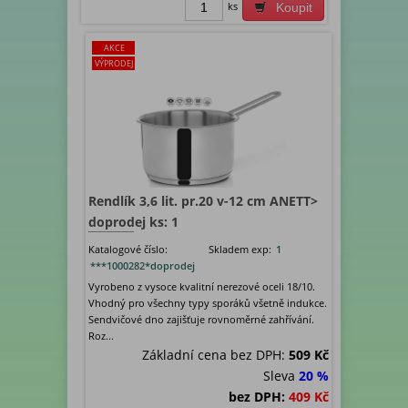
ks
Koupit
AKCE
VÝPRODEJ
Rendlík 3,6 lit. pr.20 v-12 cm ANETT>
doprodej ks: 1
Katalogové číslo:
Skladem exp:
1
***1000282*doprodej
Vyrobeno z vysoce kvalitní nerezové oceli 18/10.
Vhodný pro všechny typy sporáků všetně indukce.
Sendvičové dno zajišťuje rovnoměrné zahřívání.
Roz...
Základní cena bez DPH:
509 Kč
Sleva
20 %
bez DPH:
409 Kč