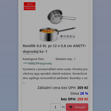
AKCE
VÝPRODEJ
Rendlík 0,6 lit. pr.12 v-5,8 cm ANETT>
doprodej ks: 1
Katalogové číslo:
Skladem exp:
1
***1000270*doprodej
Vyrobeno z potravinářské nerez ocele. Vhodný pro
všechny typy sporáků všetně indukce. Sendvičové
dno zajišťuje rovnoměrné zahřívání. Rozměry v cm
:...
Základní cena bez DPH:
359 Kč
Sleva
28 %
bez DPH:
259 Kč
ks
Koupit