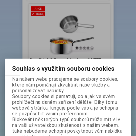
AKCE
VÝPRODEJ
Rendlík 0,9 lit. pr.14 v-6 cm ANETT>
doprodej ks: 1
Souhlas s využitím souborů cookies
Katalogové číslo:
Skladem exp:
1
Na našem webu pracujeme se soubory cookies,
***1000274*doprodej
které nám pomáhají zkvalitnit naše služby a
Vyrobeno z potravinářské nerez ocele. Vhodný pro
personalizovat nabídky.
všechny typy sporáků všetně indukce. Sendvičové
Soubory cookies si pamatují, co a jak ve svém
dno zajišťuje rovnoměrné zahřívání. Rozměry v cm
prohlížeči na daném zařízení děláte. Díky tomu
:...
webová stránka funguje podle vás a je schopná
Základní cena bez DPH:
389 Kč
se přizpůsobit vašim preferencím.
Sleva
28 %
Blokování některých typů souborů může mít vliv
bez DPH:
279 Kč
na vaši uživatelskou zkušenost s naším webem,
také nebudeme schopni poskytnout vám nabídku
ks
Koupit