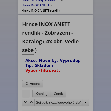
Hrnce, kastroly, rendlíky ...
»
Hrnce INOX ANETT
»
Hrnce INOX ANETT rendlík
Hrnce INOX ANETT
rendlík - Zobrazení -
Katalog ( 4x obr. vedle
sebe )
Akce; Novinky; Výprodej;
Tip; Skladem
Výběr - filtrovat :
Hledat
1
Katalog
Ceník
Seřadit: (
Katalogového čísla
)