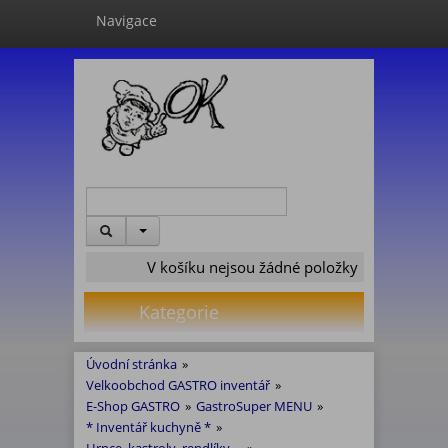
Navigace
V košíku nejsou žádné položky
Kategorie
Úvodní stránka
»
Velkoobchod GASTRO inventář
»
E-Shop GASTRO
»
GastroSuper MENU
»
* Inventář kuchyně *
»