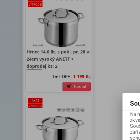
VÝPRODEJ
Hrnec 14,0 lit. s pokl. pr. 28 v-
24cm vysoký ANETT >
doprodej ks: 2
bez DPH:
1 199 Kč
Koupit
AKCE
Sou
VÝPRODEJ
Na 
zkva
Soub
zaří
scho