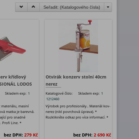
Seřadit: (
Katalogového čísla
)
erv křídlový
Otvirák konzerv stolní 40cm
ESIONÁL LODOS
nerez
Skladem exp:
1
Katalogové číslo:
Skladem exp:
1
1212460
 materiálu, masiní
Výrobek pro profesionály.. Materiál kov-
lová matka je barevná.
nerez (nikl povrchová úprava). *
ající pro snadné
Rozklikněte odkaz pro více informací. *
 Profi Line. *
bez DPH:
279 Kč
bez DPH:
2 690 Kč