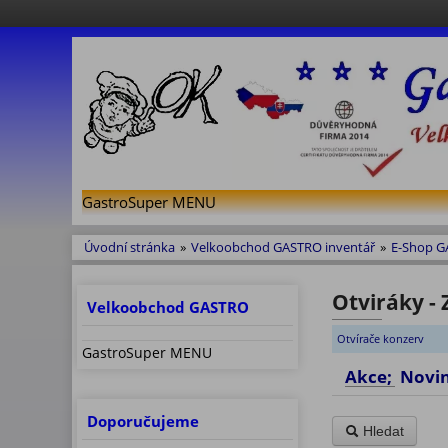
GastroSuper MENU
Úvodní stránka
»
Velkoobchod GASTRO inventář
»
E-Shop 
Otviráky - 
Velkoobchod GASTRO
Otvírače konzerv
GastroSuper MENU
Akce; No
Doporučujeme
Hledat