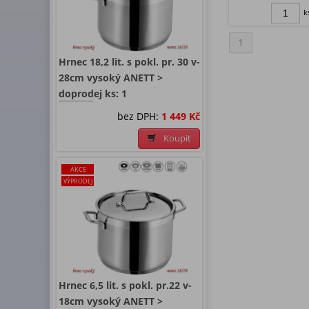
k
1
Hrnec 18,2 lit. s pokl. pr. 30 v-
28cm vysoký ANETT >
doprodej ks: 1
bez DPH:
1 449 Kč
Koupit
AKCE
VÝPRODEJ
Hrnec 6,5 lit. s pokl. pr.22 v-
18cm vysoký ANETT >