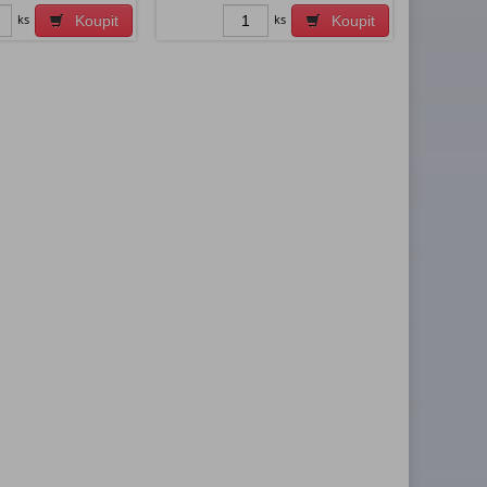
ks
ks
Koupit
Koupit