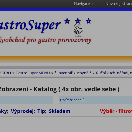
Navigace
Nová registrac
GASTRO
»
GastroSuper MENU
»
* Inventář kuchyně *
»
Ruční kuch. nářadí, n
Zobrazení - Katalog ( 4x obr. vedle sebe )
Otvírače nápojů
vinky; Výprodej; Tip; Skladem
Výběr - filtro