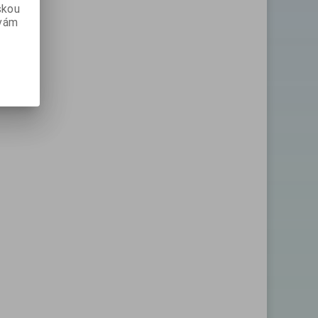
skou
 vám