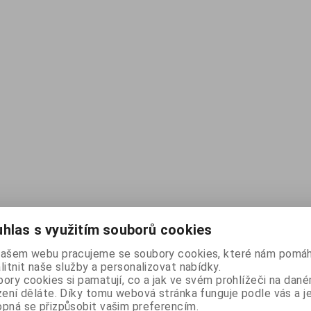
hlas s využitím souborů cookies
našem webu pracujeme se soubory cookies, které nám pomáh
litnit naše služby a personalizovat nabídky.
ory cookies si pamatují, co a jak ve svém prohlížeči na dan
zení děláte. Díky tomu webová stránka funguje podle vás a j
pná se přizpůsobit vašim preferencím.