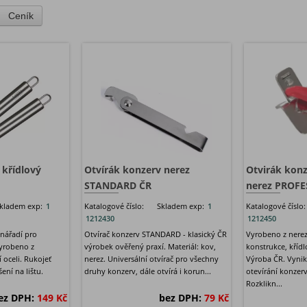
Ceník
 křídlový
Otvírák konzerv nerez
Otvirák konz
STANDARD ČR
nerez PROF
kladem exp:
1
Katalogové číslo:
Skladem exp:
1
Katalogové číslo:
1212430
1212450
 nářadí pro
Otvírač konzerv STANDARD - klasický ČR
Vyrobeno z nerez
Vyrobeno z
výrobek ověřený praxí. Materiál: kov,
konstrukce, kříd
í oceli. Rukojeť
nerez. Universální otvírač pro všechny
Výroba ČR. Vynik
ní na lištu.
druhy konzerv, dále otvírá i korun...
otevírání konzerv.
Rozklikn...
ez DPH:
149 Kč
bez DPH:
79 Kč