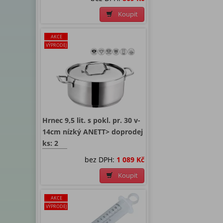
Koupit
AKCE
VÝPRODEJ
Hrnec 9,5 lit. s pokl. pr. 30 v-
14cm nízký ANETT> doprodej
ks: 2
bez DPH:
1 089 Kč
Koupit
AKCE
VÝPRODEJ