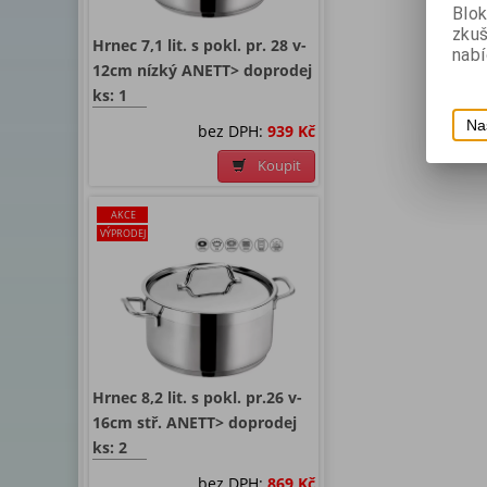
Blok
zku
Hrnec 7,1 lit. s pokl. pr. 28 v-
nabí
12cm nízký ANETT> doprodej
ks: 1
Na
bez DPH:
939 Kč
Koupit
AKCE
VÝPRODEJ
Hrnec 8,2 lit. s pokl. pr.26 v-
16cm stř. ANETT> doprodej
ks: 2
bez DPH:
869 Kč