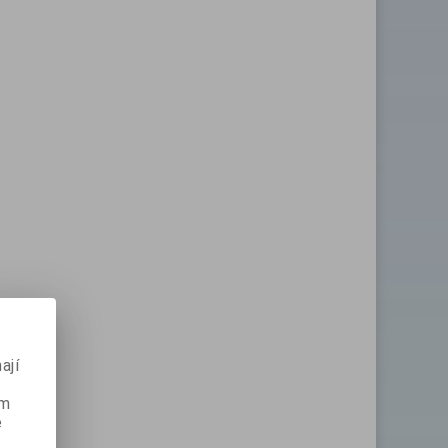
ají
ém
e