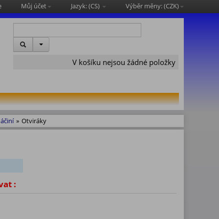
e
Můj účet
Jazyk: (
CS
)
Výběr měny: (
CZK
)
V košíku nejsou žádné položky
áčiní
»
Otviráky
vat :