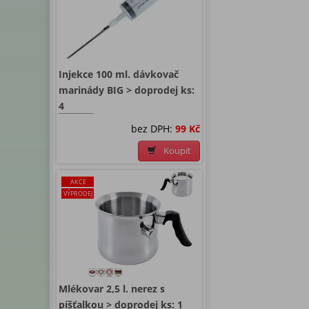
Injekce 100 ml. dávkovač
marinády BIG > doprodej ks:
4
bez DPH:
99 Kč
Koupit
AKCE
VÝPRODEJ
Mlékovar 2,5 l. nerez s
píšťalkou > doprodej ks: 1