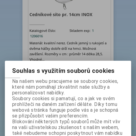
Cedníkové síto pr. 14cm INOX
Katalogové číslo:
Skladem exp:
1
1206016
Materiál: kvalitní nerez. Cedník jemný s rukojetí a
dvěma háčky dobře drží na hrnci. Možnost
zavěšení. Rozměry v cm : průměr 14 délka 28,5.
Vhodné...
bez DPH:
109 Kč
Souhlas s využitím souborů cookies
ks
Koupit
Na našem webu pracujeme se soubory cookies,
které nám pomáhají zkvalitnit naše služby a
personalizovat nabídky.
Soubory cookies si pamatují, co a jak ve svém
prohlížeči na daném zařízení děláte. Díky tomu
webová stránka funguje podle vás a je schopná
se přizpůsobit vašim preferencím.
Blokování některých typů souborů může mít vliv
na vaši uživatelskou zkušenost s naším webem,
také nebudeme schopni poskytnout vám nabídku