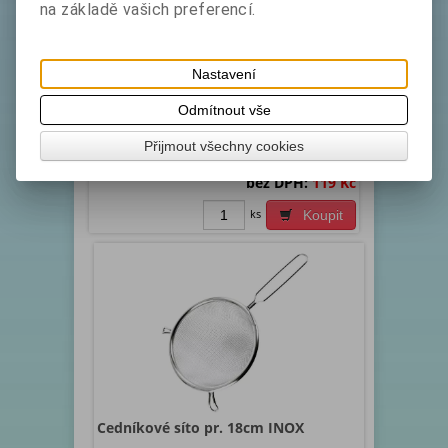
na základě vašich preferencí.
Cedníkové síto pr. 16cm INOX
Katalogové číslo:
Skladem exp:
1
Nastavení
1206018
Materiál: kvalitní nerez. Cedník jemný s rukojetí a
Odmítnout vše
dvěma háčky dobře drží na hrnci. Možnost
zavěšení. Rozměry v cm : průměr 16 délka 31.
Přijmout všechny cookies
Vhodné d...
bez DPH:
119 Kč
ks
Koupit
Cedníkové síto pr. 18cm INOX