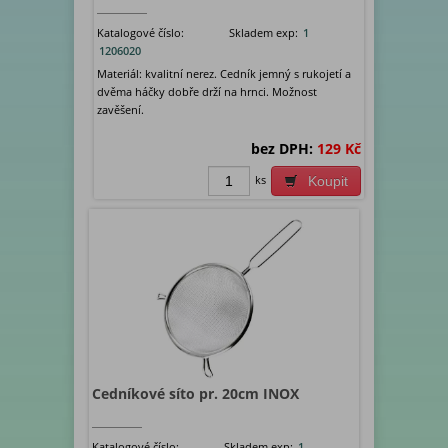
Katalogové číslo:
Skladem exp:
1
1206020
Materiál: kvalitní nerez. Cedník jemný s rukojetí a
dvěma háčky dobře drží na hrnci. Možnost
zavěšení.
bez DPH:
129 Kč
ks
Koupit
Cedníkové síto pr. 20cm INOX
Katalogové číslo:
Skladem exp:
1