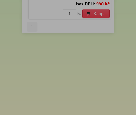
bez DPH:
990 Kč
ks
Koupit
1
Menu
Rychlá objednávka
Odběr novinek