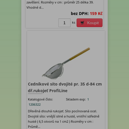
zavěšení. Rozměry v cm : průměr 25 délka 39.
Vhodné d...
bez DPH:
159 Kč
ks
Koupit
Cedníkové síto dvojité pr. 35 d-84 cm
dř.rukojeť ProfiLine
Katalogové číslo:
Skladem exp:
1
1206322
Dřevěná dlouhá rukojeť. Síto pocínovaná ocel.
Dvojité síto: vnější silné a husté, vnitřní sdředně
husté ( 6,5 otvorů na 1 cm2 ) Rozměry v cm :
Průmě...