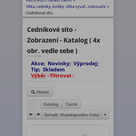
Ruční kuch. nářadí, náčiní
»
Sítka, cedníky, košíky, síťka vyvař., nokovače
»
Cedníkové síto
Cedníkové síto -
Zobrazení - Katalog ( 4x
obr. vedle sebe )
Akce; Novinky; Výprodej;
Tip; Skladem
Výběr - filtrovat :
Hledat
1
Katalog
Ceník
Seřadit: (
Katalogového čísla
)