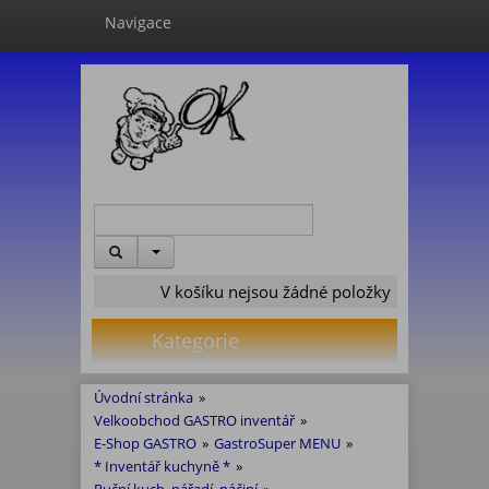
Navigace
V košíku nejsou žádné položky
Kategorie
Úvodní stránka
»
Velkoobchod GASTRO inventář
»
E-Shop GASTRO
»
GastroSuper MENU
»
* Inventář kuchyně *
»