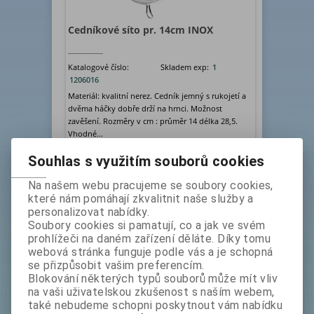
Cedníkové síto pr. 14cm INOX
Katalogové číslo:
Skladem exp:
1
1206016
Materiál: kvalitní nerez. Cedník jemný s rukojetí a
dvěma háčky dobře drží na hrnci. Možnost
zavěšení. Rozměry v cm : průměr 14 délka 28,5.
Vhodné...
bez DPH:
109 Kč
Souhlas s využitím souborů cookies
ks
Koupit
Na našem webu pracujeme se soubory cookies,
které nám pomáhají zkvalitnit naše služby a
personalizovat nabídky.
Soubory cookies si pamatují, co a jak ve svém
prohlížeči na daném zařízení děláte. Díky tomu
webová stránka funguje podle vás a je schopná
se přizpůsobit vašim preferencím.
Blokování některých typů souborů může mít vliv
na vaši uživatelskou zkušenost s naším webem,
také nebudeme schopni poskytnout vám nabídku