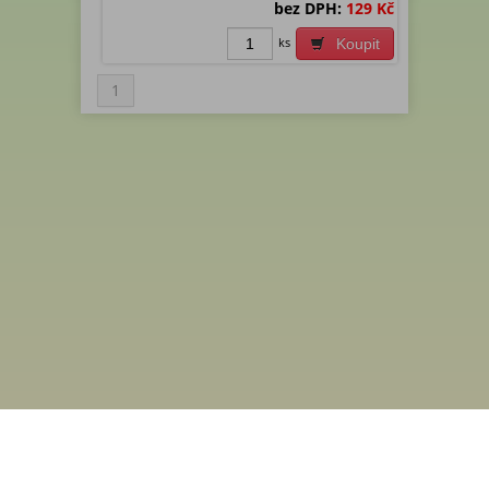
bez DPH:
129 Kč
ks
Koupit
1
Menu
Rychlá objednávka
Odběr novinek