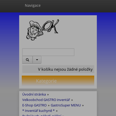
Navigace
V košíku nejsou žádné položky
Kategorie
Úvodní stránka
»
Velkoobchod GASTRO inventář
»
E-Shop GASTRO
»
GastroSuper MENU
»
* Inventář kuchyně *
»