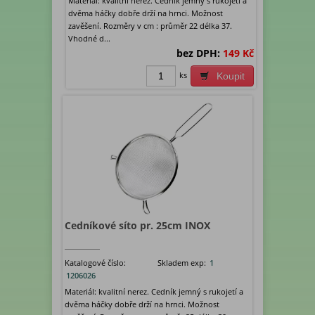
Materiál: kvalitní nerez. Cedník jemný s rukojetí a
dvěma háčky dobře drží na hrnci. Možnost
zavěšení. Rozměry v cm : průměr 22 délka 37.
Vhodné d...
bez DPH:
149 Kč
ks
Koupit
Cedníkové síto pr. 25cm INOX
Katalogové číslo:
Skladem exp:
1
1206026
Materiál: kvalitní nerez. Cedník jemný s rukojetí a
dvěma háčky dobře drží na hrnci. Možnost