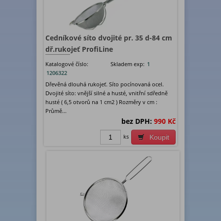
Cedníkové síto dvojité pr. 35 d-84 cm
dř.rukojeť ProfiLine
Katalogové číslo:
Skladem exp:
1
1206322
Dřevěná dlouhá rukojeť. Síto pocínovaná ocel.
Dvojité síto: vnější silné a husté, vnitřní sdředně
husté ( 6,5 otvorů na 1 cm2 ) Rozměry v cm :
Průmě...
bez DPH:
990 Kč
ks
Koupit