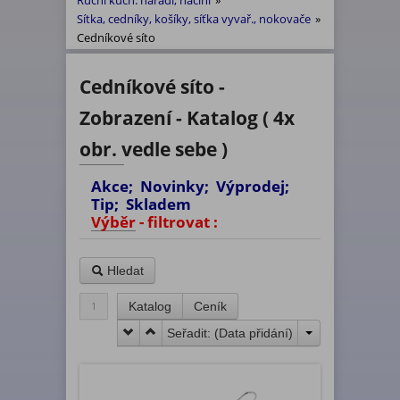
Ruční kuch. nářadí, náčiní
»
Sítka, cedníky, košíky, síťka vyvař., nokovače
»
Cedníkové síto
Cedníkové síto -
Zobrazení - Katalog ( 4x
obr. vedle sebe )
Akce; Novinky; Výprodej;
Tip; Skladem
Výběr - filtrovat :
Hledat
1
Katalog
Ceník
Seřadit: (
Data přidání
)