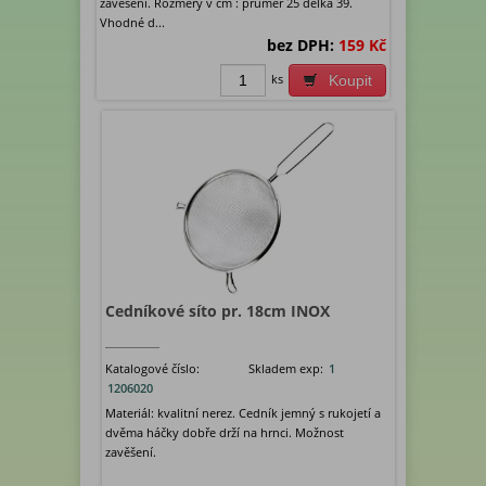
zavěšení. Rozměry v cm : průměr 25 délka 39.
Vhodné d...
bez DPH:
159 Kč
ks
Koupit
Cedníkové síto pr. 18cm INOX
Katalogové číslo:
Skladem exp:
1
1206020
Materiál: kvalitní nerez. Cedník jemný s rukojetí a
dvěma háčky dobře drží na hrnci. Možnost
zavěšení.