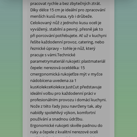
pracovat rychle a bez zbytečných ztrát.
Díky délce 15 cm je ideální pro zpracování
menších kusů masa, ryb i drůbeže.
Celokovaný nůž z jednoho kusu oceli je
vyvážený, stabilní a pevný, přesně jak to
při porcování potřebujete. Ať už v kuchyni
řešíte každodenní provoz, catering, nebo
řeznické úpravy – tohle je nůž, který
pracuje s vámi.Technické
parametrymateriál rukojeti: plastmateriál
čepele: nerezová oceldélka: 15
cmergonomická rukojeťlze mýt v myčce
nádobícena uvedena za 1
kusKolekceKolekce JustCut představuje
ideální volbu pro každodenní práci v
profesionálním provozu i domácí kuchyni.
Nože z této řady jsou navrženy tak, aby
nabídly spolehlivý výkon, komfortní
používání a snadnou údržbu.
Ergonomické rukojeti skvěle padnou do
ruky a čepele z kvalitní nerezové oceli