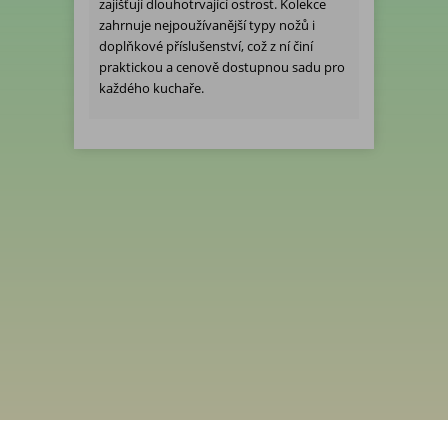
zajišťují dlouhotrvající ostrost. Kolekce
zahrnuje nejpoužívanější typy nožů i
doplňkové příslušenství, což z ní činí
praktickou a cenově dostupnou sadu pro
každého kuchaře.
Menu