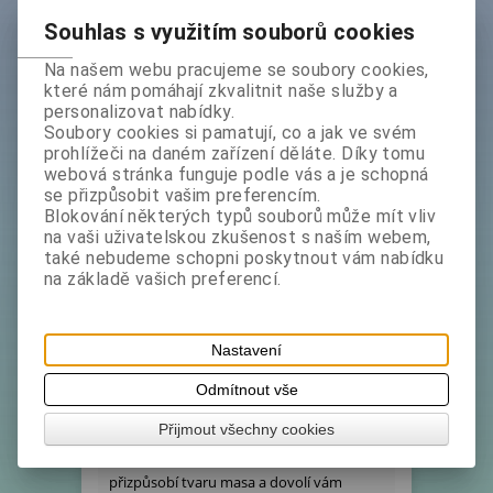
Souhlas s využitím souborů cookies
Koupit
Na našem webu pracujeme se soubory cookies,
které nám pomáhají zkvalitnit naše služby a
Katalogové číslo:
***1101414*doprodej
personalizovat nabídky.
Ihned expedujeme - Termín dodání (dny):
1
Soubory cookies si pamatují, co a jak ve svém
prohlížeči na daném zařízení děláte. Díky tomu
Hmotnost:
0,2 kg
webová stránka funguje podle vás a je schopná
Tisk
se přizpůsobit vašim preferencím.
Blokování některých typů souborů může mít vliv
na vaši uživatelskou zkušenost s naším webem,
také nebudeme schopni poskytnout vám nabídku
Podrobný popis
na základě vašich preferencí.
Nůž JustCut vykosťovací, kovaný, 15
cmVykosťovací nůž JustCut, 15 cmOddělit
Nastavení
maso od kosti není jen o síle. Je to o
Odmítnout vše
přesném pohybu, kontrole a ostří, které
vede vaši ruku. Vykosťovací nůž JustCut je
Přijmout všechny cookies
nástroj, který se v těchto situacích osvědčí
naplno – prohnutá čepel se přirozeně
přizpůsobí tvaru masa a dovolí vám