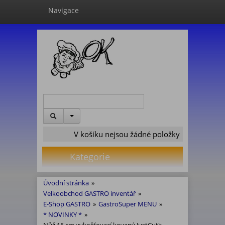
Navigace
V košíku nejsou žádné položky
Kategorie
Úvodní stránka
»
Velkoobchod GASTRO inventář
»
E-Shop GASTRO
»
GastroSuper MENU
»
* NOVINKY *
»