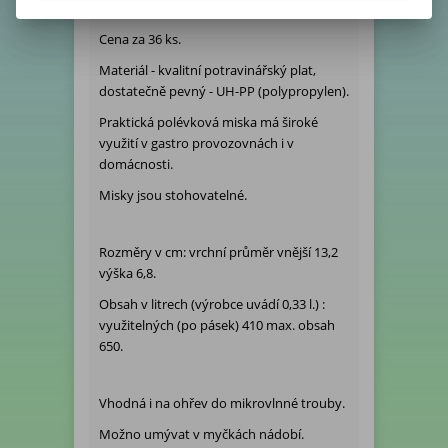
Cena za 36 ks.
Materiál - kvalitní potravinářský plat,
dostatečně pevný - UH-PP (polypropylen).
Praktická polévková miska má široké
využití v gastro provozovnách i v
domácnosti.
Misky jsou stohovatelné.
Rozměry v cm: vrchní průměr vnější 13,2
výška 6,8.
Obsah v litrech (výrobce uvádí 0,33 l.) :
využitelných (po pásek) 410 max. obsah
650.
Vhodná i na ohřev do mikrovlnné trouby.
Možno umývat v myčkách nádobí.