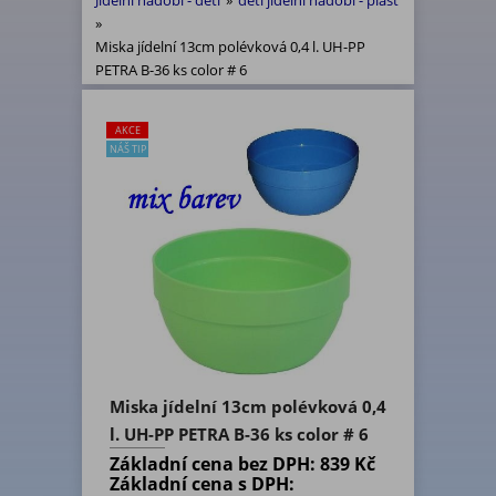
Jídelní nádobí - děti
»
děti jídelní nádobí - plast
»
Miska jídelní 13cm polévková 0,4 l. UH-PP
PETRA B-36 ks color # 6
AKCE
NÁŠ TIP
Miska jídelní 13cm polévková 0,4
l. UH-PP PETRA B-36 ks color # 6
Základní cena bez DPH:
839 Kč
Základní cena s DPH: