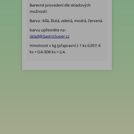
Barevné provedení dle skladových
možností:
Barva : bílá, žlutá, zelená, modrá, červená.
barvu upřesněte na :
sklad@GastroSuper.cz
Hmotnost v kg (přapravní ): 1 ks 0,057; 6
ks = 0,4; B36 ks = 2,4.