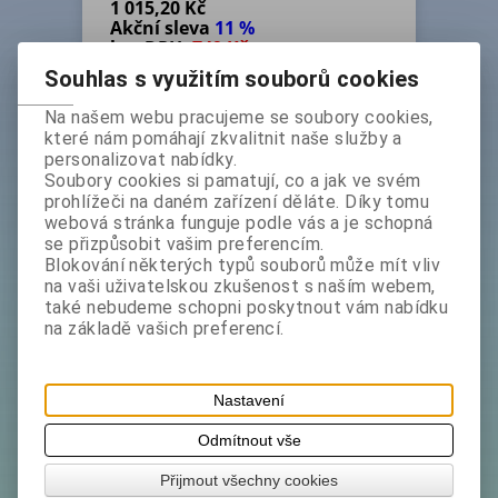
1 015,20 Kč
Akční sleva
11 %
bez DPH:
749 Kč
s DPH:
906,30 Kč
Souhlas s využitím souborů cookies
Koupit
Na našem webu pracujeme se soubory cookies,
které nám pomáhají zkvalitnit naše služby a
personalizovat nabídky.
Katalogové číslo:
2371060-36*AKCE
Soubory cookies si pamatují, co a jak ve svém
Ihned expedujeme - Termín dodání (dny):
1
prohlížeči na daném zařízení děláte. Díky tomu
webová stránka funguje podle vás a je schopná
Hmotnost:
0,4 kg
se přizpůsobit vašim preferencím.
Tisk
Blokování některých typů souborů může mít vliv
na vaši uživatelskou zkušenost s naším webem,
Zákaznické volby výrobku:
také nebudeme schopni poskytnout vám nabídku
Provedení
na základě vašich preferencí.
nebo
barva :
Nastavení
Výchozí sestava
Odmítnout vše
Podrobný popis
Přijmout všechny cookies