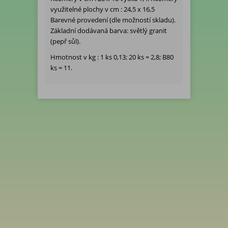
využitelné plochy v cm : 24,5 x 16,5
Barevné provedení (dle možností skladu).
Základní dodávaná barva: světlý granit
(pepř sůl).
Hmotnost v kg : 1 ks 0,13; 20 ks = 2,8; B80
ks = 11.