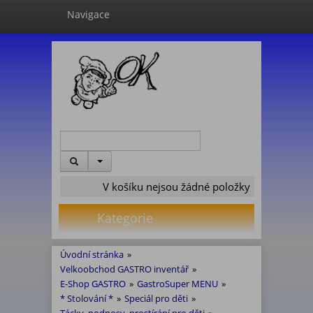
Navigace
V košíku nejsou žádné položky
Kategorie
Úvodní stránka
»
Velkoobchod GASTRO inventář
»
E-Shop GASTRO
»
GastroSuper MENU
»
* Stolování *
»
Speciál pro děti
»