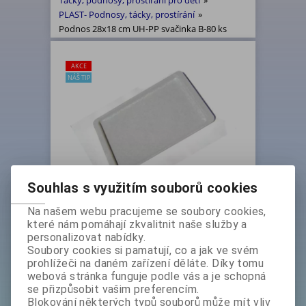
Tácky, podnosy, prostírání pro děti
»
PLAST- Podnosy, tácky, prostírání
»
Podnos 28x18 cm UH-PP svačinka B-80 ks
AKCE
NÁŠ TIP
Souhlas s využitím souborů cookies
Na našem webu pracujeme se soubory cookies,
Podnos 28x18 cm UH-PP svačinka
které nám pomáhají zkvalitnit naše služby a
B-80 ks
personalizovat nabídky.
Základní cena bez DPH:
Soubory cookies si pamatují, co a jak ve svém
4 479 Kč
prohlížeči na daném zařízení děláte. Díky tomu
Základní cena s DPH:
webová stránka funguje podle vás a je schopná
5 419,60 Kč
se přizpůsobit vašim preferencím.
Akční sleva
14 %
Blokování některých typů souborů může mít vliv