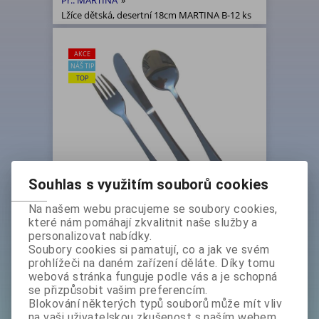
Př.: MARTINA
»
Lžíce dětská, desertní 18cm MARTINA B-12 ks
AKCE
NÁŠ TIP
TOP
Souhlas s využitím souborů cookies
Na našem webu pracujeme se soubory cookies,
Lžíce dětská, desertní 18cm
které nám pomáhají zkvalitnit naše služby a
personalizovat nabídky.
MARTINA B-12 ks
Soubory cookies si pamatují, co a jak ve svém
Základní cena bez DPH:
339 Kč
prohlížeči na daném zařízení děláte. Díky tomu
Základní cena s DPH:
410,20 Kč
webová stránka funguje podle vás a je schopná
Akční sleva
12 %
se přizpůsobit vašim preferencím.
bez DPH:
299 Kč
Blokování některých typů souborů může mít vliv
s DPH:
361,80 Kč
na vaši uživatelskou zkušenost s naším webem,