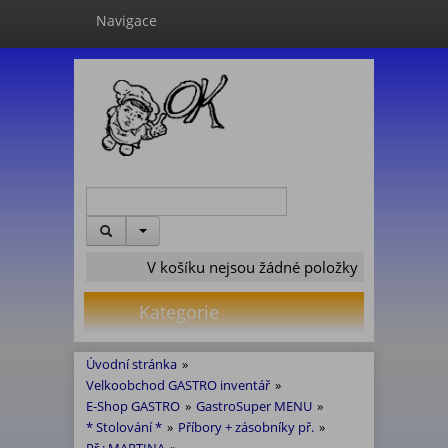
Navigace
V košíku nejsou žádné položky
Kategorie
Úvodní stránka
»
Velkoobchod GASTRO inventář
»
E-Shop GASTRO
»
GastroSuper MENU
»
* Stolování *
»
Příbory + zásobníky př.
»