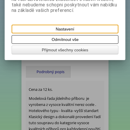
také nebudeme schopni poskytnout vám nabídku
Koupit
na základě vašich preferencí.
Katalogové číslo:
2002036-12*AKCE
Ihned expedujeme - Termín dodání (dny):
1
Nastavení
Hmotnost:
0,5 kg
Odmítnout vše
Počet v balení:
12 ks
Přijmout všechny cookies
Tisk
Podrobný popis
Cena za 12 ks.
Modelová řada jídelního příboru je
vyrobena z vysoce kvalitní nerez ocele .
Hotelového typu - kvalita -vyšší standart
Klasický design a dokonalé provedení řadí
tuto soupravu do kategorie vysoce
kvalitních příborů pro každodenní použití.