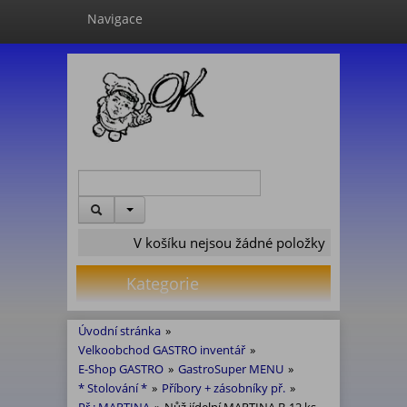
Navigace
V košíku nejsou žádné položky
Kategorie
Úvodní stránka
»
Velkoobchod GASTRO inventář
»
E-Shop GASTRO
»
GastroSuper MENU
»
* Stolování *
»
Příbory + zásobníky př.
»