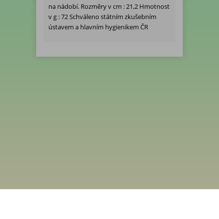
na nádobí. Rozměry v cm : 21,2 Hmotnost
v g : 72 Schváleno státním zkušebním
ústavem a hlavním hygienikem ČR
Menu
Rychlá objednávka