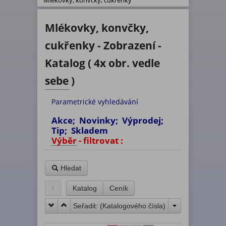
Mlékovky, konvčky, cukřenky
Mlékovky, konvčky,
cukřenky - Zobrazení -
Katalog ( 4x obr. vedle
sebe )
Parametrické vyhledávání
Akce; Novinky; Výprodej;
Tip; Skladem
Výběr - filtrovat :
Hledat
1
Katalog
Ceník
Seřadit: (
Katalogového čísla
)