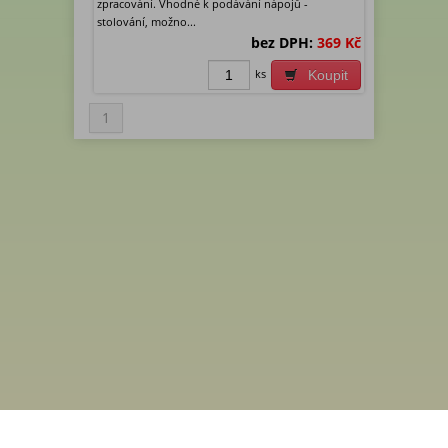
zpracování. Vhodné k podávání nápojů -
stolování, možno...
bez DPH:
369 Kč
ks
Koupit
1
Menu