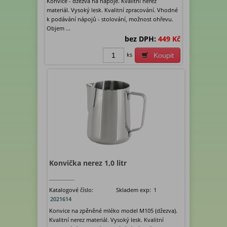
Konvice - džezva na nápoje. Kvalitní nerez
materiál. Vysoký lesk. Kvalitní zpracování. Vhodné
k podávání nápojů - stolování, možnost ohřevu.
Objem ...
bez DPH:
449 Kč
ks
Koupit
Konvička nerez 1,0 litr
Katalogové číslo:
Skladem exp:
1
2021614
Konvice na zpěněné mléko model M105 (džezva).
Kvalitní nerez materiál. Vysoký lesk. Kvalitní