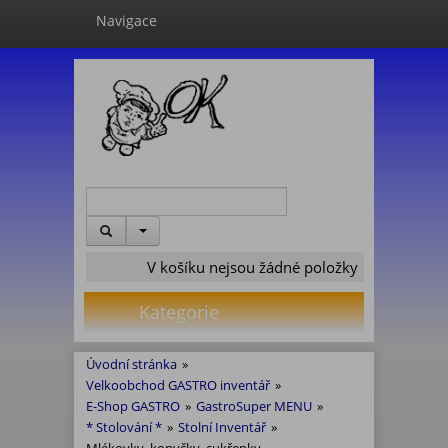
Navigace
V košíku nejsou žádné položky
Kategorie
Úvodní stránka
»
Velkoobchod GASTRO inventář
»
E-Shop GASTRO
»
GastroSuper MENU
»
* Stolování *
»
Stolní Inventář
»