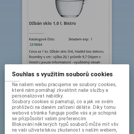
Džbán sklo 1,0 l. Bistro
Katalogové číslo:
Skladem exp:
1
2318064
Cena za 1 ks. Džbán sklo čiré, hladké bez dekoru.
Rozměry v cm : výška 20,1 průměr 9,7 Objem v
litrech ( pouze informativní - využitelný obsah
neby...
Souhlas s využitím souborů cookies
bez DPH:
119 Kč
ks
Koupit
Na našem webu pracujeme se soubory cookies,
které nám pomáhají zkvalitnit naše služby a
personalizovat nabídky.
Soubory cookies si pamatují, co a jak ve svém
prohlížeči na daném zařízení děláte. Díky tomu
webová stránka funguje podle vás a je schopná
se přizpůsobit vašim preferencím.
Blokování některých typů souborů může mít vliv
na vaši uživatelskou zkušenost s naším webem,