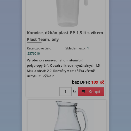
Konvice, džbán plast-PP 1,5 lt s víkem
Plast Team, bílý
Katalogové číslo:
Skladem exp:
1
2376010
Vyrobeno z nezávadného materiálu (
polypropylén). Obsah v litrech : využitelných 1,5
Max .: obsah 2,2. Rozměry v cm : šířka včetně
úchytu 21 výška 2...
bez DPH:
109 Kč
ks
Koupit