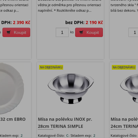
 přesnou orientaci
vědra je odměrka pro přesnou orientaci
tvrzeného skla " 
e odkaz p...
naplnění. * Rozklikněte odkaz p...
bílá bez dekoru. 
 DPH:
2 390 Kč
bez DPH:
2 190 Kč
s
ks
Koupit
Koupit
NA OBJEDNÁVKU
NA OBJEDNÁVKU
b 32 cm EBRO
Mísa na polévku INOX pr.
Mísa na polé
28cm TERINA SIMPLE
24cm TERIN
kladem exp:
2
Katalogové číslo:
C-
Skladem exp:
2
Katalogové číslo