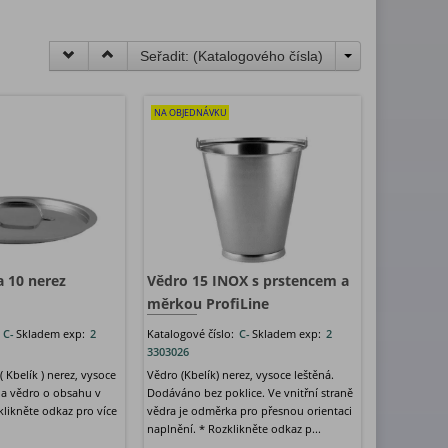
Seřadit: (
Katalogového čísla
)
NA OBJEDNÁVKU
a 10 nerez
Vědro 15 INOX s prstencem a
měrkou ProfiLine
:
C-
Skladem exp:
2
Katalogové číslo:
C-
Skladem exp:
2
3303026
( Kbelík ) nerez, vysoce
Vědro (Kbelík) nerez, vysoce leštěná.
 na vědro o obsahu v
Dodáváno bez poklice. Ve vnitřní straně
zklikněte odkaz pro více
vědra je odměrka pro přesnou orientaci
naplnění. * Rozklikněte odkaz p...