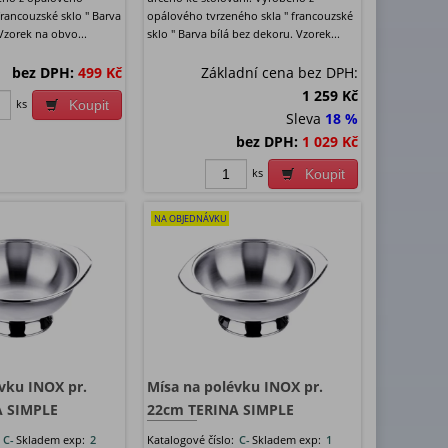
francouzské sklo " Barva
opálového tvrzeného skla " francouzské
Vzorek na obvo...
sklo " Barva bílá bez dekoru. Vzorek...
bez DPH:
499 Kč
Základní cena bez DPH:
1 259 Kč
ks
Koupit
Sleva
18 %
bez DPH:
1 029 Kč
ks
Koupit
NA OBJEDNÁVKU
vku INOX pr.
Mísa na polévku INOX pr.
A SIMPLE
22cm TERINA SIMPLE
:
C-
Skladem exp:
2
Katalogové číslo:
C-
Skladem exp:
1