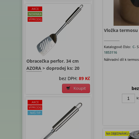
AKCE
NOVINKA
VÝPRODEJ
Vložka termosu 
Katalogové číslo:
C-
S
1853116
Náhradní díl k termos
Obracečka perfor. 34 cm
AZORA > doprodej ks: 20
bez DPH:
89 Kč
bez
Koupit
k
AKCE
VÝPRODEJ
NÁŠ TIP
NA OBJEDNÁVKU