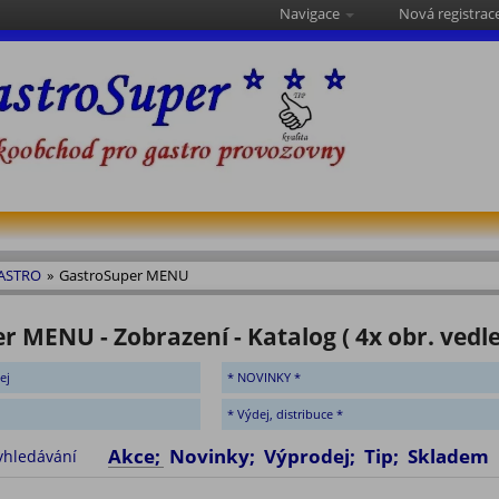
Navigace
Nová registrac
GASTRO
»
GastroSuper MENU
 MENU - Zobrazení - Katalog ( 4x obr. vedle
ej
* NOVINKY *
* Výdej, distribuce *
Akce; Novinky; Výprodej; Tip;
yhledávání