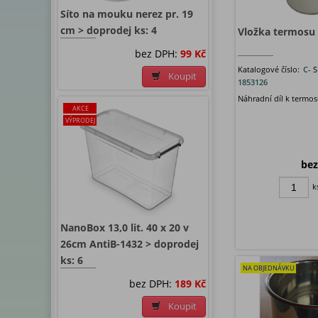
Síto na mouku nerez pr. 19
cm > doprodej ks: 4
Vložka termosu 
bez DPH:
99 Kč
Katalogové číslo:
C-
S
Koupit
1853126
Náhradní díl k termos
AKCE
VÝPRODEJ
bez
k
NanoBox 13,0 lit. 40 x 20 v
26cm AntiB-1432 > doprodej
ks: 6
NA OBJEDNÁVKU
bez DPH:
189 Kč
Koupit