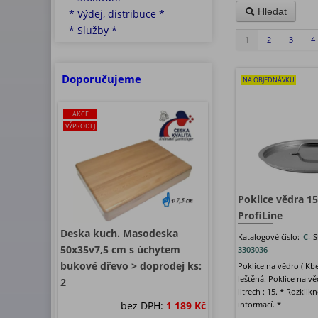
Hledat
* Výdej, distribuce *
* Služby *
1
2
3
4
Doporučujeme
NA OBJEDNÁVKU
AKCE
VÝPRODEJ
Poklice vědra 15
ProfiLine
Deska kuch. Masodeska
Katalogové číslo:
C-
S
50x35v7,5 cm s úchytem
3303036
bukové dřevo > doprodej ks:
Poklice na vědro ( Kbe
leštěná. Poklice na v
2
litrech : 15. * Rozklik
bez DPH:
1 189 Kč
informací. *