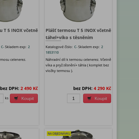
u T 5 INOX včetně
Plášť termosu T 5 INOX včetně
táhel+víko s těsněním
:
C-
Skladem exp:
2
Katalogové číslo:
C-
Skladem exp:
2
1853110
rmosu celenerez.
Náhradní díl k termosu celenerez. Včetně
víka a pryž.těsnění+ táhla ( komplet bez
vložky termosu ).
bez DPH:
2 490 Kč
bez DPH:
4 290 Kč
ks
Koupit
Koupit
NA OBJEDNÁVKU