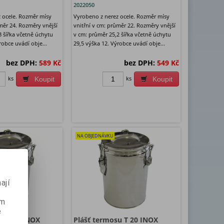
2022050
 ocele. Rozměr mísy
Vyrobeno z nerez ocele. Rozměr mísy
měr 24. Rozměry vnější
vnitřní v cm: průměr 22. Rozměry vnější
3 šířka včetně úchytu
v cm: průměr 25,2 šířka včetně úchytu
robce uvádí obje...
29,5 výška 12. Výrobce uvádí obje...
bez DPH:
589 Kč
bez DPH:
549 Kč
ks
ks
Koupit
Koupit
NA OBJEDNÁVKU
ají
ém
e
u T 20 INOX
Plášť termosu T 20 INOX