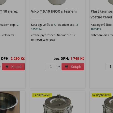
T 10 nerez
Viko T 5,10 INOX s těsnění
Plášť termos
včetně táhel
kladem exp:
2
Katalogové číslo:
C-
Skladem exp:
2
Katalogové číslo
1853124
1853122
u celenerez
včetně pryž.těsnění Náhradní díl k
Náhradní díl k t
termosu celenerez
 DPH:
2 290 Kč
bez DPH:
1 749 Kč
s
ks
Koupit
Koupit
NA OBJEDNÁVKU
NA OBJEDNÁVKU