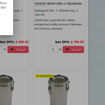
skou
včetně táhel+víko s těsněním
 vám
:
C-
Skladem exp:
2
Katalogové číslo:
C-
Skladem exp:
2
1853130
ermosu celenerez
včetně víka a pryž.těsnění+ táhla (
komplet bez vložky termosu ) Náhradní
díl k termosu celenerez
bez DPH:
4 290 Kč
bez DPH:
6 790 Kč
ks
ks
Koupit
Koupit
NA OBJEDNÁVKU