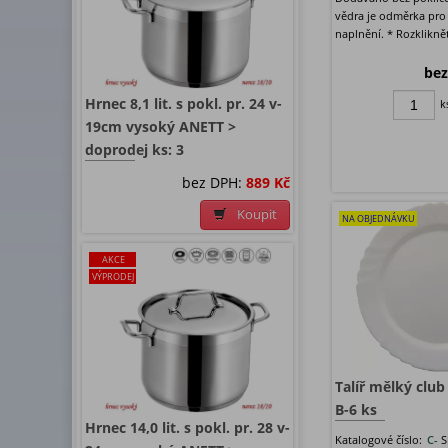
vědra je odměrka pro
naplnění. * Rozkliknět
bez
Hrnec 8,1 lit. s pokl. pr. 24 v-
k
19cm vysoký ANETT >
doprodej ks: 3
bez DPH:
889 Kč
Koupit
NA OBJEDNÁVKU
AKCE
VÝPRODEJ
Talíř mělký clu
B-6 ks
Hrnec 14,0 lit. s pokl. pr. 28 v-
Katalogové číslo:
C-
S