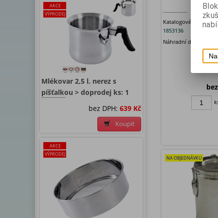
Blok
AKCE
zku
VÝPRODEJ
Katalogové číslo:
C-
S
nabí
1853136
Náhradní díl k termos
Na
Mlékovar 2,5 l. nerez s
bez
píšťalkou > doprodej ks: 1
k
bez DPH:
639 Kč
Koupit
AKCE
VÝPRODEJ
NA OBJEDNÁVKU