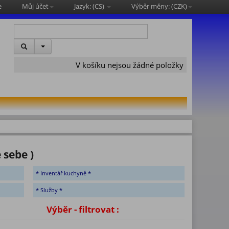
e
Můj účet
Jazyk: (
CS
)
Výběr měny: (
CZK
)
V košíku nejsou žádné položky
 sebe )
* Inventář kuchyně *
* Služby *
 Skladem
Výběr - filtrovat :