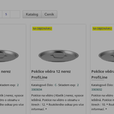
5
Katalog
Ceník
NA OBJEDNÁVKU
NA OBJEDNÁVKU
 nerez
Poklice vědra 12 nerez
Poklice vědr
ProfiLine
ProfiLine
kladem exp:
2
Katalogové číslo:
C-
Skladem exp:
2
Katalogové číslo
3303034
3303032
lík ) nerez, vysoce
Poklice na vědro ( Kbelík ) nerez, vysoce
Poklice na vědro 
ědro o obsahu v
leštěná. Poklice na vědro o obsahu v
leštěná. Poklice
něte odkaz pro více
litrech : 12. * Rozklikněte odkaz pro více
litrech : 10. * Ro
informací. *
informací. *