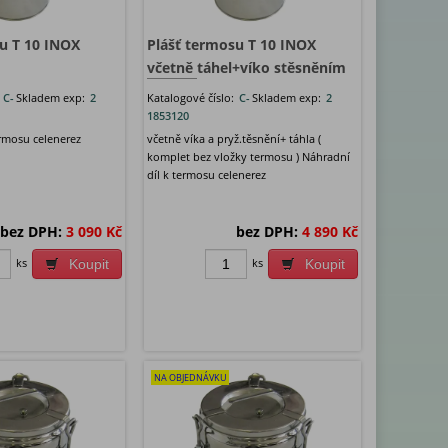
u T 10 INOX
Plášť termosu T 10 INOX
včetně táhel+víko stěsněním
:
C-
Skladem exp:
2
Katalogové číslo:
C-
Skladem exp:
2
1853120
ermosu celenerez
včetně víka a pryž.těsnění+ táhla (
komplet bez vložky termosu ) Náhradní
díl k termosu celenerez
bez DPH:
3 090 Kč
bez DPH:
4 890 Kč
ks
ks
Koupit
Koupit
NA OBJEDNÁVKU