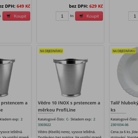
ez DPH:
649 Kč
bez DPH:
629 Kč
s
ks
Koupit
Koupit
NA OBJEDNÁVKU
NA OBJEDNÁVKU
 prstencem a
Vědro 10 INOX s prstencem a
Talíř hlubok
ne
měrkou ProfiLine
ks
kladem exp:
2
Katalogové číslo:
C-
Skladem exp:
2
Katalogové číslo
3303022
2301034-06
vysoce leštěná.
Vědro (Kbelík) nerez, vysoce leštěná.
Cena za 6 ks. Jíd
 Ve vnitřní straně
Dodáváno bez poklice. Ve vnitřní straně
stolování. Vyrob