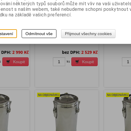
ování některých typů souborů může mít vliv na vaši uživatel
těsnění
včetně táhel
šenost s naším webem, také nebudeme schopni poskytnout
kladem exp:
2
Katalogové číslo:
C-
Skladem exp:
2
Katalogové číslo
dku na základě vašich preferencí.
1853134
1853132
u celenerez
Víko celonerezové včetně pryžového
Náhradní díl k t
těsnění Náhradní díl k termosu celenerez
stavení
Odmítnout vše
Přijmout všechny cookies
 DPH:
2 990 Kč
bez DPH:
2 529 Kč
s
ks
Koupit
Koupit
NA OBJEDNÁVKU
NA OBJEDNÁVKU