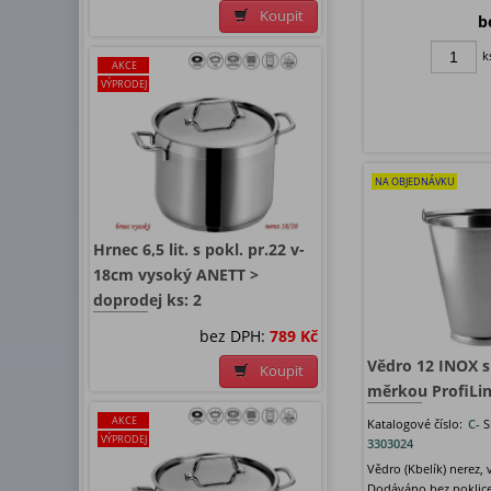
Koupit
b
k
AKCE
VÝPRODEJ
NA OBJEDNÁVKU
Hrnec 6,5 lit. s pokl. pr.22 v-
18cm vysoký ANETT >
doprodej ks: 2
bez DPH:
789 Kč
Vědro 12 INOX s
Koupit
měrkou ProfiLi
AKCE
Katalogové číslo:
C-
S
VÝPRODEJ
3303024
Vědro (Kbelík) nerez, 
Dodáváno bez poklice.