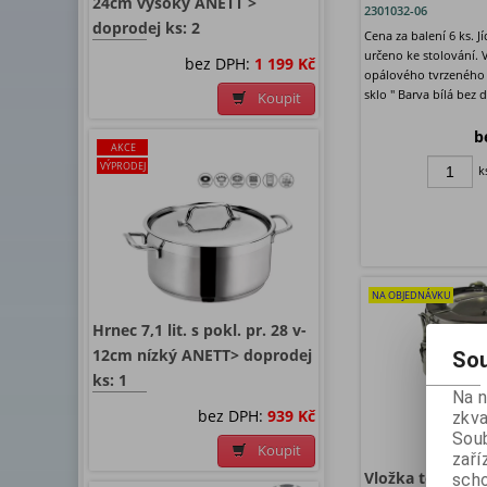
24cm vysoký ANETT >
2301032-06
doprodej ks: 2
Cena za balení 6 ks. J
určeno ke stolování.
bez DPH:
1 199 Kč
opálového tvrzeného 
sklo " Barva bílá bez d
Koupit
b
AKCE
VÝPRODEJ
k
NA OBJEDNÁVKU
Hrnec 7,1 lit. s pokl. pr. 28 v-
12cm nízký ANETT> doprodej
Sou
ks: 1
Na 
bez DPH:
939 Kč
zkva
Soub
Koupit
zaří
Vložka termosu 
scho