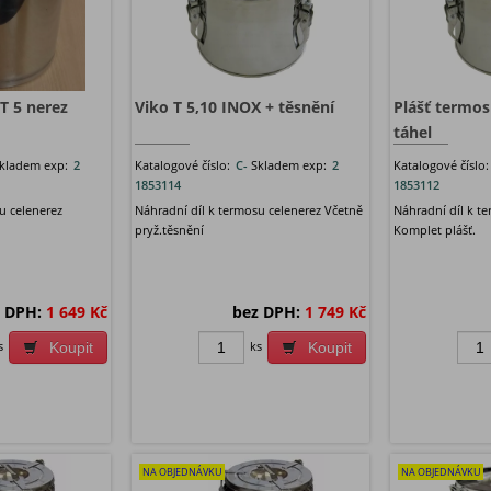
T 5 nerez
Viko T 5,10 INOX + těsnění
Plášť termos
táhel
kladem exp:
2
Katalogové číslo:
C-
Skladem exp:
2
Katalogové číslo
1853114
1853112
u celenerez
Náhradní díl k termosu celenerez Včetně
Náhradní díl k te
pryž.těsnění
Komplet plášť.
 DPH:
1 649 Kč
bez DPH:
1 749 Kč
s
ks
Koupit
Koupit
NA OBJEDNÁVKU
NA OBJEDNÁVKU