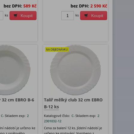
bez DPH:
589 Kč
bez DPH:
2 590 Kč
ks
ks
Koupit
Koupit
NA OBJEDNÁVKU
ý 32 cm EBRO B-6
Talíř mělký club 32 cm EBRO
B-12 ks
:
C-
Skladem exp:
2
Katalogové číslo:
C-
Skladem exp:
2
2301032-12
elní nádobí je určeno ke
Cena za balení 12 ks. Jídelní nádobí je
eno z opálového
určeno ke stolování. Vyrobeno z