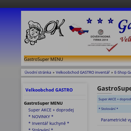
GastroSuper MENU
Úvodní stránka
»
Velkoobchod GASTRO inventář
»
E-Shop 
GastroSuper
Velkoobchod GASTRO
Super AKCE + doprod
GastroSuper MENU
* Stolování *
Super AKCE + doprodej
* NOVINKY *
Parametrické v
* Inventář kuchyně *
* Stolování *