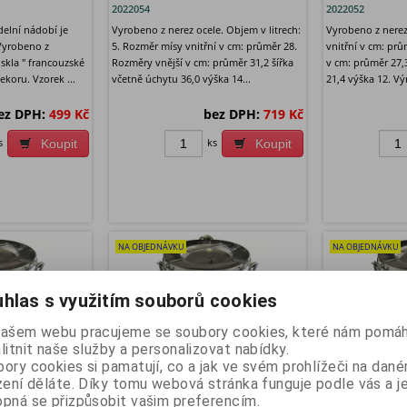
2022054
2022052
ídelní nádobí je
Vyrobeno z nerez ocele. Objem v litrech:
Vyrobeno z nerez
 Vyrobeno z
5. Rozměr mísy vnitřní v cm: průměr 28.
vnitřní v cm: prů
skla " francouzské
Rozměry vnější v cm: průměr 31,2 šířka
v cm: průměr 27,
ekoru. Vzorek ...
včetně úchytu 36,0 výška 14...
21,4 výška 12. Vý
ez DPH:
499 Kč
bez DPH:
719 Kč
s
ks
Koupit
Koupit
NA OBJEDNÁVKU
NA OBJEDNÁVKU
hlas s využitím souborů cookies
našem webu pracujeme se soubory cookies, které nám pomáh
litnit naše služby a personalizovat nabídky.
ory cookies si pamatují, co a jak ve svém prohlížeči na dan
zení děláte. Díky tomu webová stránka funguje podle vás a j
T 20 nerez
Viko na T 20 celonerez s
Plášť termos
pná se přizpůsobit vašim preferencím.