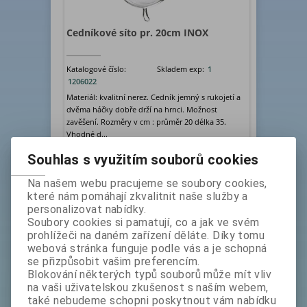
Cedníkové síto pr. 20cm INOX
Katalogové číslo:
Skladem exp:
1
1206022
Materiál: kvalitní nerez. Cedník jemný s rukojetí a
dvěma háčky dobře drží na hrnci. Možnost
zavěšení. Rozměry v cm : průměr 20 délka 35.
Vhodné d...
bez DPH:
139 Kč
Souhlas s využitím souborů cookies
ks
Koupit
Na našem webu pracujeme se soubory cookies,
které nám pomáhají zkvalitnit naše služby a
personalizovat nabídky.
Soubory cookies si pamatují, co a jak ve svém
prohlížeči na daném zařízení děláte. Díky tomu
webová stránka funguje podle vás a je schopná
se přizpůsobit vašim preferencím.
Blokování některých typů souborů může mít vliv
na vaši uživatelskou zkušenost s naším webem,
také nebudeme schopni poskytnout vám nabídku