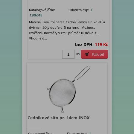
Katalogové číslo:
Skladem exp:
1
1206018
Materiál: kvalitní nerez. Cedník jemný s rukojetí a
dvěma háčky dobře drží na hrnci. Možnost
zavěšení. Rozměry v cm : průměr 16 délka 31.
Vhodné d...
bez DPH:
119 Kč
ks
Koupit
Cedníkové síto pr. 14cm INOX
Katalogové číslo:
Skladem exp:
1