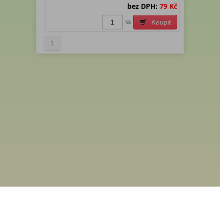
bez DPH:
79 Kč
ks
Koupit
1
Menu
Rychlá objednávka
Odběr novinek