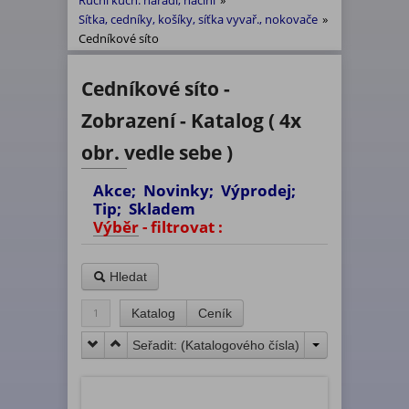
Ruční kuch. nářadí, náčiní
»
Sítka, cedníky, košíky, síťka vyvař., nokovače
»
Cedníkové síto
Cedníkové síto -
Zobrazení - Katalog ( 4x
obr. vedle sebe )
Akce; Novinky; Výprodej;
Tip; Skladem
Výběr - filtrovat :
Hledat
1
Katalog
Ceník
Seřadit: (
Katalogového čísla
)