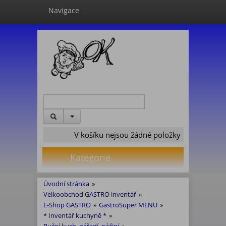
Navigace
V košíku nejsou žádné položky
Kategorie
Úvodní stránka
»
Velkoobchod GASTRO inventář
»
E-Shop GASTRO
»
GastroSuper MENU
»
* Inventář kuchyně *
»