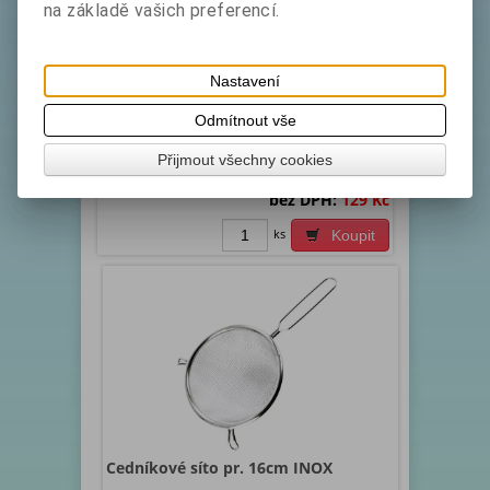
na základě vašich preferencí.
Cedníkové síto pr. 18cm INOX
Katalogové číslo:
Skladem exp:
1
Nastavení
1206020
Materiál: kvalitní nerez. Cedník jemný s rukojetí a
Odmítnout vše
dvěma háčky dobře drží na hrnci. Možnost
zavěšení.
Přijmout všechny cookies
bez DPH:
129 Kč
ks
Koupit
Cedníkové síto pr. 16cm INOX