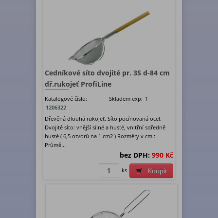
Cedníkové síto dvojité pr. 35 d-84 cm
dř.rukojeť ProfiLine
Katalogové číslo:
Skladem exp:
1
1206322
Dřevěná dlouhá rukojeť. Síto pocínovaná ocel.
Dvojité síto: vnější silné a husté, vnitřní sdředně
husté ( 6,5 otvorů na 1 cm2 ) Rozměry v cm :
Průmě...
bez DPH:
990 Kč
ks
Koupit