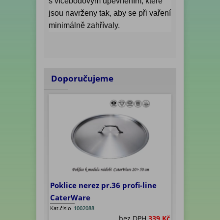
s vícebodovým upevněním, které
jsou navrženy tak, aby se při vaření
minimálně zahřívaly.
Doporučujeme
Poklice nerez pr.36 profi-line
CaterWare
Kat.číslo
1002088
bez DPH
339 Kč