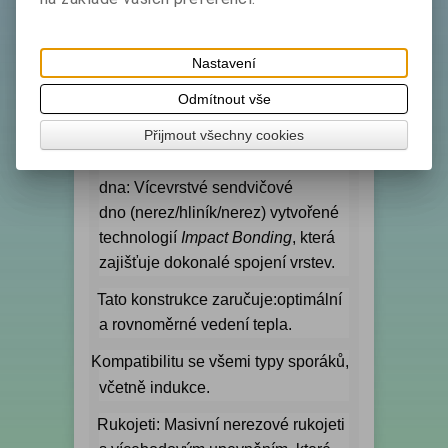
Hmotnost ( přepravní ) v kg: 5.
Všeobecně:
Nastavení
Materiál:
Vysoce kvalitní nerezová
·
Odmítnout vše
ocel, která je vysoce odolná proti
korozi a potravinářským kyselinám.
Přijmout všechny cookies
Konstrukce
·
dna:
Vícevrstvé
sendvičové
dno
(nerez/hliník/nerez) vytvořené
technologií
Impact Bonding
, která
zajišťuje dokonalé spojení vrstev.
Tato konstrukce zaručuje:optimální
·
a rovnoměrné vedení tepla.
Kompatibilitu se
všemi typy sporáků
,
o
včetně
indukce
.
Rukojeti:
Masivní nerezové rukojeti
·