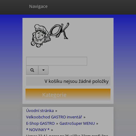
Navigace
V košíku nejsou žádné položky
Kategorie
Úvodní stránka
»
Velkoobchod GASTRO inventář
»
E-Shop GASTRO
»
GastroSuper MENU
»
* NOVINKY *
»