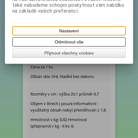
Katalogové číslo:
2318064
také nebudeme schopni poskytnout vám nabídku
na základě vašich preferencí.
Ihned expedujeme - Termín dodání (dny):
1
Hmotnost:
1 kg
Tisk
Nastavení
Odmítnout vše
Podrobný popis
Přijmout všechny cookies
Cena za 1 ks.
Džbán sklo čiré, hladké bez dekoru.
Rozměry v cm : výška 20,1 průměr 9,7
Objem v litrech ( pouze informativní -
využitelný obsah nebyl přeměřován ): 1,8.
Hmotnost v kg: 0,92 Hmotnost
(přepravní) v kg - 6 ks: 6.