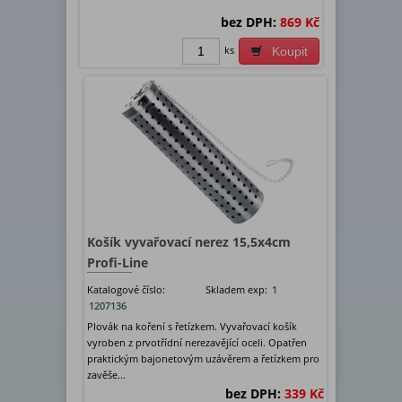
bez DPH:
869 Kč
ks
Koupit
Košík vyvařovací nerez 15,5x4cm
Profi-Line
Katalogové číslo:
Skladem exp:
1
1207136
Plovák na koření s řetízkem. Vyvařovací košík
vyroben z prvotřídní nerezavějící oceli. Opatřen
praktickým bajonetovým uzávěrem a řetízkem pro
zavěše...
bez DPH:
339 Kč