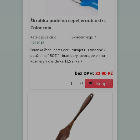
Škrabka podélná čepel,vroub.ostří,
Color mix
Katalogové číslo:
Skladem exp:
1
1211012
Škrabka čepel nerez ocel, rukojeť UH Vhodné k
použití na " BOZ " - brambory, ovoce, zeleninu
Rozměry v cm: délka 13,5 šířka 7
bez DPH:
32,90 Kč
ks
Koupit