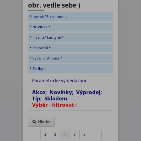
obr. vedle sebe )
Super AKCE + doprodej
* NOVINKY *
* Inventář kuchyně *
* Stolování *
* Výdej, distribuce *
* Služby *
Parametrické vyhledávání
Akce; Novinky; Výprodej;
Tip; Skladem
Výběr - filtrovat :
Hledat
2
3
4
5
6