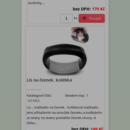
bodlinky,...
bez DPH:
179 Kč
ks
Koupit
Lis na česnek, kolébka
Katalogové číslo:
Skladem exp:
1
1211812
Lis – mačkadlo na česnek - kolébkové mačkadlo.
Jeho přitlačením na stroužek česneku a kolébáním
ze strany na stranu protlačíte česnek otvory. A
lžičko...
bez DPH:
149 Kč