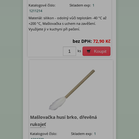
Katalogové číslo:
Skladem exp:
1
1211214
Materiál: silikon - odolný vůči teplotám -40 °C až
+200 °C, Mašlovačka s uchem na zavěšení.
Využijete ji v kuchyni při pečení.
bez DPH:
72,90 Kč
ks
Koupit
Mašlovačka husí brko, dřevěná
rukojeť
Katalogové číslo:
Skladem exp:
1