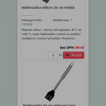
Mašlovačka silikon 26 cm hnědá
Katalogové číslo:
Skladem exp:
1
1211210
Materiál: silikon - odolný vůči teplotám -40 °C až
+220 °C, nerez. Mašlovačka s uchem na zavěšení.
Využijete ji v kuchyni při pečení. Vhodná d...
bez DPH:
89 Kč
ks
Koupit
Mašlovačka 34 cm grilovací inox,