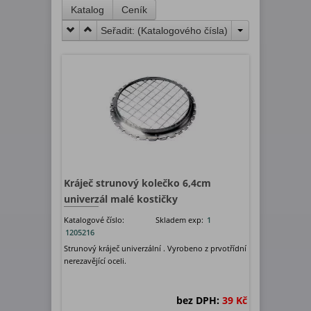
Katalog
Ceník
Seřadit: (
Katalogového čísla
)
Kráječ strunový kolečko 6,4cm
univerzál malé kostičky
Katalogové číslo:
Skladem exp:
1
1205216
Strunový kráječ univerzální . Vyrobeno z prvotřídní
nerezavějící oceli.
bez DPH:
39 Kč