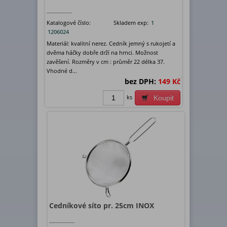
Katalogové číslo:
Skladem exp:
1
1206024
Materiál: kvalitní nerez. Cedník jemný s rukojetí a
dvěma háčky dobře drží na hrnci. Možnost
zavěšení. Rozměry v cm : průměr 22 délka 37.
Vhodné d...
bez DPH:
149 Kč
ks
Koupit
Cedníkové síto pr. 25cm INOX