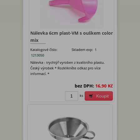
Nálevka 6cm plast-VM s ouškem color
mix
Katalogové číslo:
Skladem exp:
1
1213050
Nálevka - trychtýř vyroben z kvalitního plastu.
Český výrobek * Rozklikněte odkaz pro více
informací. *
bez DPH:
16,90 Kč
ks
Koupit