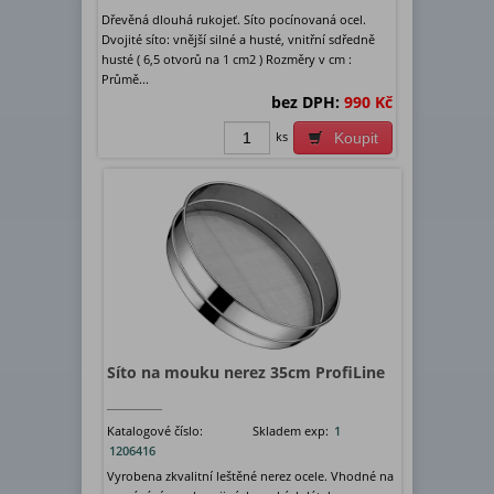
Dřevěná dlouhá rukojeť. Síto pocínovaná ocel.
Dvojité síto: vnější silné a husté, vnitřní sdředně
husté ( 6,5 otvorů na 1 cm2 ) Rozměry v cm :
Průmě...
bez DPH:
990 Kč
ks
Koupit
Síto na mouku nerez 35cm ProfiLine
Katalogové číslo:
Skladem exp:
1
1206416
Vyrobena zkvalitní leštěné nerez ocele. Vhodné na