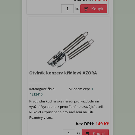
ks
Koupit
Otvirák konzerv křídlový AZORA
Katalogové číslo:
Skladem exp:
1
1212410
Prvotřídní kuchyňské nářadí pro každodenní
využití. Vyrobeno z prvotřídní nerezavějící oceli.
Rukojeť uzpůsobena pro zavěšení na lištu.
Rozměry v cm...
bez DPH:
149 Kč
ks
Koupit