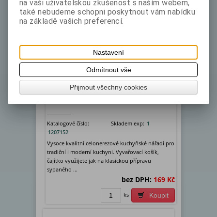
na vaši uživatelskou zkušenost s naším webem,
také nebudeme schopni poskytnout vám nabídku
na základě vašich preferencí.
Nastavení
Odmítnout vše
Přijmout všechny cookies
Košík vyvařovací ( čajítko ) pr. 9 cm
Katalogové číslo:
Skladem exp:
1
1207152
Vysoce kvalitní celonerezové kuchyňské nářadí pro
tradiční i moderní kuchyni. Vyvařovací košík,
čajítko využijete jak na klasickou přípravu
sypaného ...
bez DPH:
169 Kč
ks
Koupit