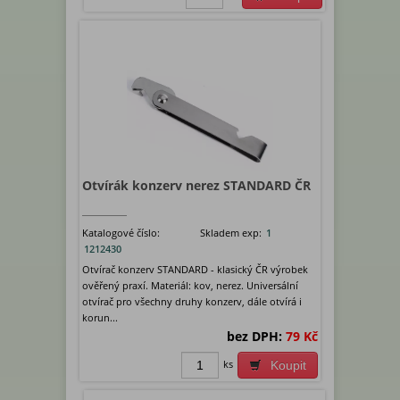
Otvírák konzerv nerez STANDARD ČR
Katalogové číslo:
Skladem exp:
1
1212430
Otvírač konzerv STANDARD - klasický ČR výrobek
ověřený praxí. Materiál: kov, nerez. Universální
otvírač pro všechny druhy konzerv, dále otvírá i
korun...
bez DPH:
79 Kč
ks
Koupit