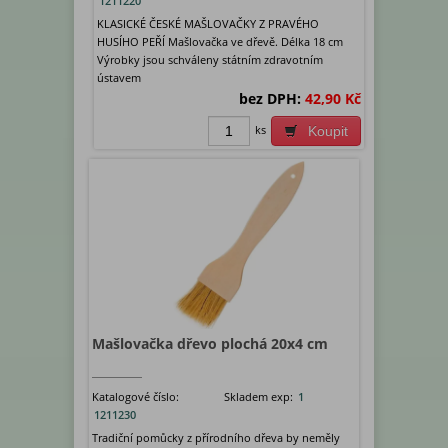
1211220
KLASICKÉ ČESKÉ MAŠLOVAČKY Z PRAVÉHO
HUSÍHO PEŘÍ Mašlovačka ve dřevě. Délka 18 cm
Výrobky jsou schváleny státním zdravotním
ústavem
bez DPH:
42,90 Kč
ks
Koupit
Mašlovačka dřevo plochá 20x4 cm
Katalogové číslo:
Skladem exp:
1
1211230
Tradiční pomůcky z přírodního dřeva by neměly