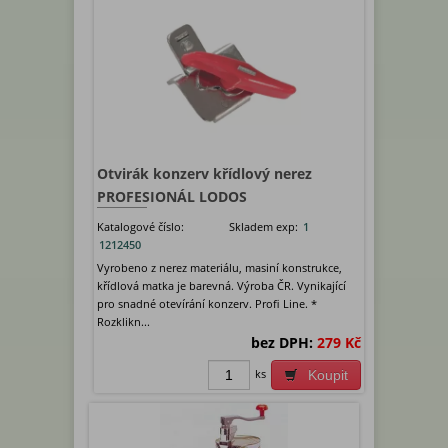
Otvirák konzerv křídlový nerez
PROFESIONÁL LODOS
Katalogové číslo:
Skladem exp:
1
1212450
Vyrobeno z nerez materiálu, masiní konstrukce,
křídlová matka je barevná. Výroba ČR. Vynikající
pro snadné otevírání konzerv. Profi Line. *
Rozklikn...
bez DPH:
279 Kč
ks
Koupit