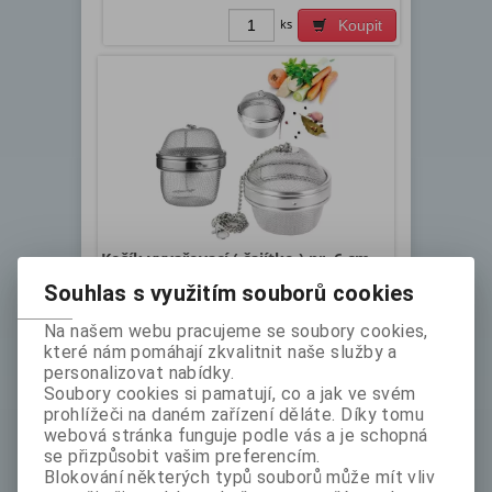
ks
Koupit
Košík vyvařovací ( čajítko ) pr. 6 cm
Souhlas s využitím souborů cookies
Katalogové číslo:
Skladem exp:
1
Na našem webu pracujeme se soubory cookies,
1207150
které nám pomáhají zkvalitnit naše služby a
Vysoce kvalitní celonerezové kuchyňské nářadí pro
personalizovat nabídky.
tradiční i moderní kuchyni. Vyvařovací košík,
Soubory cookies si pamatují, co a jak ve svém
čajítko využijete jak na klasickou přípravu
prohlížeči na daném zařízení děláte. Díky tomu
sypaného ...
webová stránka funguje podle vás a je schopná
bez DPH:
119 Kč
se přizpůsobit vašim preferencím.
Blokování některých typů souborů může mít vliv
ks
Koupit