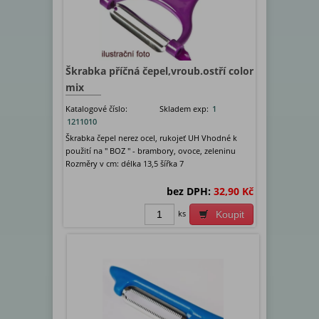
Škrabka příčná čepel,vroub.ostří color
mix
Katalogové číslo:
Skladem exp:
1
1211010
Škrabka čepel nerez ocel, rukojeť UH Vhodné k
použití na " BOZ " - brambory, ovoce, zeleninu
Rozměry v cm: délka 13,5 šířka 7
bez DPH:
32,90 Kč
ks
Koupit