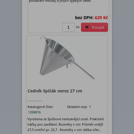
prosávání mouky a jiných sypkých látek.
bez DPH:
629 Kč
ks
Koupit
Cedník špičák nerez 27 cm
Katalogové číslo:
Skladem exp:
1
1206816
Vyrobena ze špičkové nerezavějící oceli. Praktické
háčky pro zavěšení. Rozměry v cm: Průměr vnější
27,5 vnitřní pr. 25,7 . Rozměry v cm: délka včet...