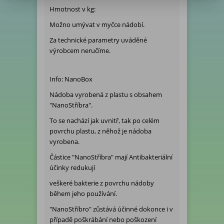
Hmotnost v kg:
Možno umývat v myčce nádobí.
Za technické parametry uváděné
výrobcem neručíme.
Info: NanoBox
Nádoba vyrobená z plastu s obsahem
"NanoStříbra".
To se nachází jak uvnitř, tak po celém
povrchu plastu, z něhož je nádoba
vyrobena.
Částice "NanoStříbra" mají Antibakteriální
účinky redukují
veškeré bakterie z povrchu nádoby
během jeho používání.
"NanoStříbro" zůstává účinné dokonce i v
případě poškrábání nebo poškození