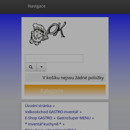
Navigace
V košíku nejsou žádné položky
Kategorie
Úvodní stránka
»
Velkoobchod GASTRO inventář
»
E-Shop GASTRO
»
GastroSuper MENU
»
* Inventář kuchyně *
»