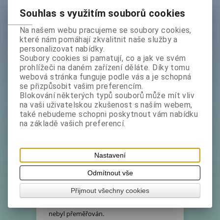
Katalogové číslo:
1502210
Souhlas s využitím souborů cookies
Ihned expedujeme - Termín dodání (dny):
1
Na našem webu pracujeme se soubory cookies,
Hmotnost:
0,2 kg
které nám pomáhají zkvalitnit naše služby a
personalizovat nabídky.
Tisk
Soubory cookies si pamatují, co a jak ve svém
prohlížeči na daném zařízení děláte. Díky tomu
webová stránka funguje podle vás a je schopná
Podrobný popis
se přizpůsobit vašim preferencím.
Blokování některých typů souborů může mít vliv
na vaši uživatelskou zkušenost s naším webem,
také nebudeme schopni poskytnout vám nabídku
Zdravá dóza - Nádoba vyrobená z plastu s
na základě vašich preferencí.
obsahem "NanoStříbra".
Barva : čirá - průhledná.
Nastavení
Odmítnout vše
Rozměry uváděné výrobcem - vnější v cm
: 15 x 9,5 výška 4,5.
Přijmout všechny cookies
Objem v litrech: 0,35 - Využitelný obsah
nebyl přeměřován.