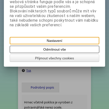
webová stránka funguje podle vás a je schopná
Základní cena bez DPH:
se přizpůsobit vašim preferencím.
1 599 Kč
Blokování některých typů souborů může mít vliv
Základní cena s DPH:
na vaši uživatelskou zkušenost s naším webem,
1 934,80 Kč
také nebudeme schopni poskytnout vám nabídku
Akční sleva
25 %
na základě vašich preferencí.
bez DPH:
1 199 Kč
s DPH:
1 450,80 Kč
Koupit
Nastavení
Odmítnout vše
Katalogové číslo:
***1000218*doprodej
Přijmout všechny cookies
Ihned expedujeme - Termín dodání (dny):
1
Hmotnost:
3,4 kg
Tisk
Podrobný popis
Hrnec včetně poklice je vyroben z
potravinářské nerez ocele.