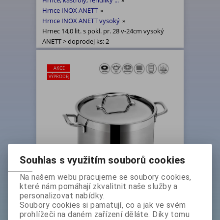
Hrnce, kastroly, rendlíky ...
»
Hrnce INOX ANETT
»
Hrnce INOX ANETT vysoký
»
Hrnec 14,0 lit. s pokl. pr. 28 v-24cm vysoký
ANETT > doprodej ks: 2
AKCE
VÝPRODEJ
Souhlas s využitím souborů cookies
Na našem webu pracujeme se soubory cookies,
které nám pomáhají zkvalitnit naše služby a
Hrnec 14,0 lit. s pokl. pr. 28 v-
personalizovat nabídky.
24cm vysoký ANETT > doprodej
Soubory cookies si pamatují, co a jak ve svém
prohlížeči na daném zařízení děláte. Díky tomu
ks: 2