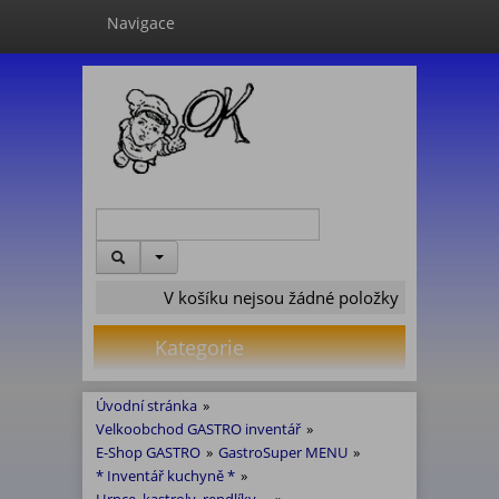
Navigace
V košíku nejsou žádné položky
Kategorie
Úvodní stránka
»
Velkoobchod GASTRO inventář
»
E-Shop GASTRO
»
GastroSuper MENU
»
* Inventář kuchyně *
»