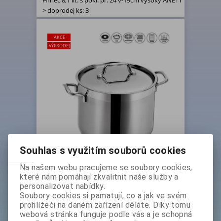
Hrnec 8,1 lit. s pokl. pr. 24 v-19cm vysoký ANETT
> doprodej ks: 3
AKCE
VÝPRODEJ
Souhlas s využitím souborů cookies
Hrnec 8,1 lit. s pokl. pr. 24 v-
Na našem webu pracujeme se soubory cookies,
19cm vysoký ANETT > doprodej
které nám pomáhají zkvalitnit naše služby a
ks: 3
personalizovat nabídky.
Soubory cookies si pamatují, co a jak ve svém
Základní cena bez DPH:
prohlížeči na daném zařízení děláte. Díky tomu
1 199 Kč
webová stránka funguje podle vás a je schopná
Základní cena s DPH: