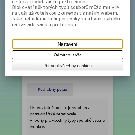
se přizpůsobit vašim preferencím.
1 450,80 Kč
Akční sleva
26 %
Blokování některých typů souborů může mít vliv
bez DPH:
889 Kč
na vaši uživatelskou zkušenost s naším webem,
s DPH:
1 075,70 Kč
také nebudeme schopni poskytnout vám nabídku
na základě vašich preferencí.
Koupit
Nastavení
Katalogové číslo:
***1000214*doprodej
Ihned expedujeme - Termín dodání (dny):
1
Odmítnout vše
Hmotnost:
2,3 kg
Přijmout všechny cookies
Tisk
Podrobný popis
Hrnec včetně poklice je vyroben z
potravinářské nerez ocele.
Vhodný pro všechny typy sporáků všetně
indukce.