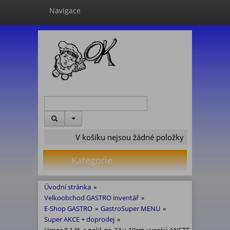
Navigace
V košíku nejsou žádné položky
Kategorie
Úvodní stránka
»
Velkoobchod GASTRO inventář
»
E-Shop GASTRO
»
GastroSuper MENU
»
Super AKCE + doprodej
»