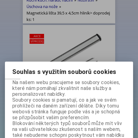
Ruční kuch. nářadí, náčiní
»
Nožířství
»
Úschova na nože
»
Magnetická lišta 39,5 x 4,5cm hliník> doprodej
ks: 1
AKCE
VÝPRODEJ
Souhlas s využitím souborů cookies
Na našem webu pracujeme se soubory cookies,
Magnetická lišta 39,5 x 4,5cm
které nám pomáhají zkvalitnit naše služby a
hliník> doprodej ks: 1
personalizovat nabídky.
Soubory cookies si pamatují, co a jak ve svém
Základní cena bez DPH:
269 Kč
prohlížeči na daném zařízení děláte. Díky tomu
Základní cena s DPH:
325,50 Kč
webová stránka funguje podle vás a je schopná
Akční sleva
30 %
se přizpůsobit vašim preferencím.
bez DPH:
189 Kč
s DPH:
228,70 Kč
Blokování některých typů souborů může mít vliv
na vaši uživatelskou zkušenost s naším webem,
také nebudeme schopni poskytnout vám nabídku
Koupit