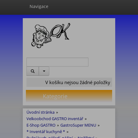
Navigace
V košíku nejsou žádné položky
Kategorie
Úvodní stránka
»
Velkoobchod GASTRO inventář
»
E-Shop GASTRO
»
GastroSuper MENU
»
* Inventář kuchyně *
»