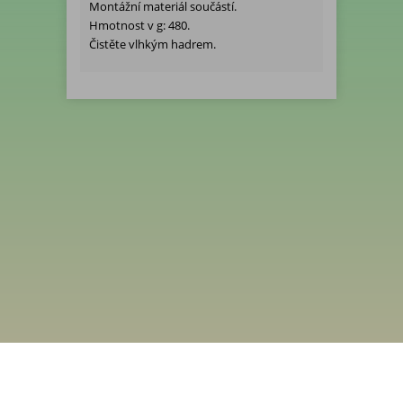
Montážní materiál součástí.
Hmotnost v g: 480.
Čistěte vlhkým hadrem.
Menu
Rychlá objednávka
Odběr novinek