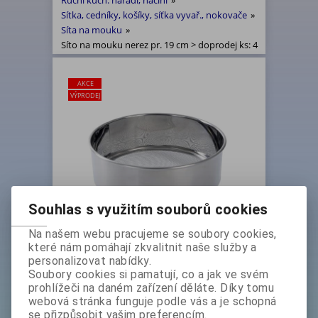
Ruční kuch. nářadí, náčiní
»
Sítka, cedníky, košíky, síťka vyvař., nokovače
»
Síta na mouku
»
Síto na mouku nerez pr. 19 cm > doprodej ks: 4
AKCE
VÝPRODEJ
Souhlas s využitím souborů cookies
Na našem webu pracujeme se soubory cookies,
které nám pomáhají zkvalitnit naše služby a
Síto na mouku nerez pr. 19 cm >
personalizovat nabídky.
Soubory cookies si pamatují, co a jak ve svém
doprodej ks: 4
prohlížeči na daném zařízení děláte. Díky tomu
Základní cena bez DPH:
129 Kč
webová stránka funguje podle vás a je schopná
Základní cena s DPH:
156,10 Kč
se přizpůsobit vašim preferencím.