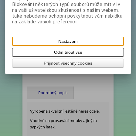
Akční sleva
23 %
Blokování některých typů souborů může mít vliv
bez DPH:
99 Kč
na vaši uživatelskou zkušenost s naším webem,
s DPH:
119,80 Kč
také nebudeme schopni poskytnout vám nabídku
na základě vašich preferencí.
Koupit
Katalogové číslo:
***1206432*doprodej
Nastavení
Ihned expedujeme - Termín dodání (dny):
1
Odmítnout vše
Hmotnost:
0,08 kg
Přijmout všechny cookies
Počet v balení:
1 ks
Tisk
Podrobný popis
Vyrobena zkvalitní leštěné nerez ocele.
Vhodné na prosávání mouky a jiných
sypkých látek.