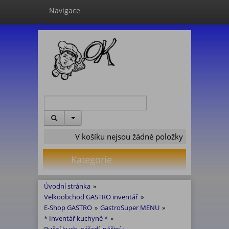
Navigace
V košíku nejsou žádné položky
Kategorie
Úvodní stránka
»
Velkoobchod GASTRO inventář
»
E-Shop GASTRO
»
GastroSuper MENU
»
* Inventář kuchyně *
»