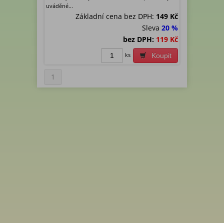
uváděné...
Základní cena bez DPH:
149 Kč
Sleva
20 %
bez DPH:
119 Kč
ks
Koupit
1