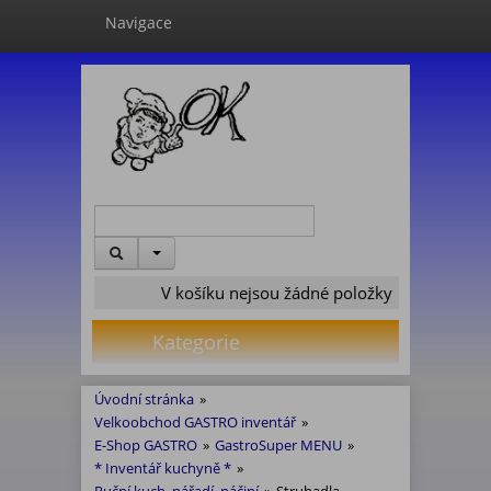
Navigace
V košíku nejsou žádné položky
Kategorie
Úvodní stránka
»
Velkoobchod GASTRO inventář
»
E-Shop GASTRO
»
GastroSuper MENU
»
* Inventář kuchyně *
»