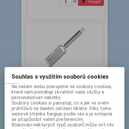
ks
Koupit
Souhlas s využitím souborů cookies
Struhadlo nerez ploché 24 cm AZORA
Na našem webu pracujeme se soubory cookies,
Katalogové číslo:
Skladem exp:
1
které nám pomáhají zkvalitnit naše služby a
1204062
personalizovat nabídky.
Soubory cookies si pamatují, co a jak ve svém
Prvotřídní kuchyňské nářadí pro každodenní
prohlížeči na daném zařízení děláte. Díky tomu
využití. Vyrobeno z prvotřídní nerezavějící oceli.
webová stránka funguje podle vás a je schopná
Rozměry v cm: výška 24 šířka 5,5. Za technické
paramet...
se přizpůsobit vašim preferencím.
bez DPH:
79 Kč
Blokování některých typů souborů může mít vliv