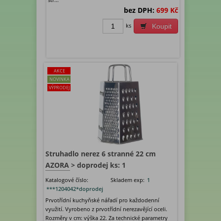
bez DPH:
699 Kč
ks
Koupit
AKCE
NOVINKA
VÝPRODEJ
Struhadlo nerez 6 stranné 22 cm
AZORA > doprodej ks: 1
Katalogové číslo:
Skladem exp:
1
***1204042*doprodej
Prvotřídní kuchyňské nářadí pro každodenní
využití. Vyrobeno z prvotřídní nerezavějící oceli.
Rozměry v cm: výška 22. Za technické parametry