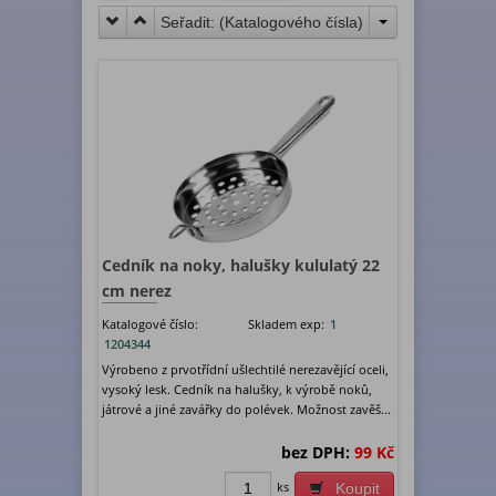
Seřadit: (
Katalogového čísla
)
Cedník na noky, halušky kululatý 22
cm nerez
Katalogové číslo:
Skladem exp:
1
1204344
Výrobeno z prvotřídní ušlechtilé nerezavějící oceli,
vysoký lesk. Cedník na halušky, k výrobě noků,
játrové a jiné zavářky do polévek. Možnost zavěš...
bez DPH:
99 Kč
ks
Koupit