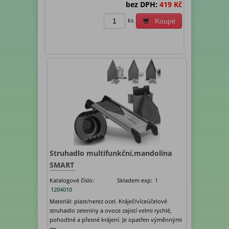
bez DPH:
419 Kč
ks
Koupit
Struhadlo multifunkční,mandolína
SMART
Katalogové číslo:
Skladem exp:
1
1204010
Materiál: plast/nerez ocel. Kráječ/víceúčelové
struhadlo zeleniny a ovoce zajistí velmi rychlé,
pohodlné a přesné krájení. Je opatřen výměnnými
str...