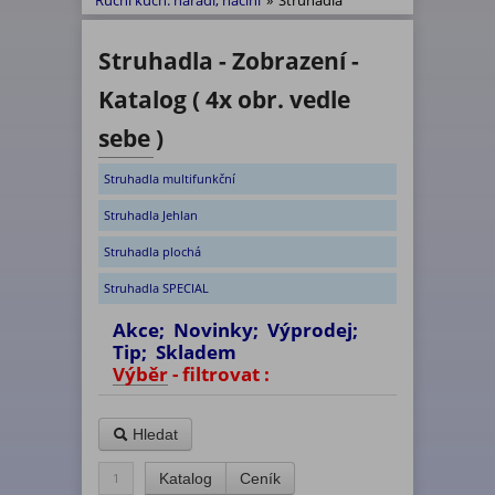
Ruční kuch. nářadí, náčiní
»
Struhadla
Struhadla - Zobrazení -
Katalog ( 4x obr. vedle
sebe )
Struhadla multifunkční
Struhadla Jehlan
Struhadla plochá
Struhadla SPECIAL
Akce; Novinky; Výprodej;
Tip; Skladem
Výběr - filtrovat :
Hledat
1
Katalog
Ceník