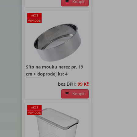
Koupit
AKCE
VÝPRODEJ
Síto na mouku nerez pr. 19
cm > doprodej ks: 4
bez DPH:
99 Kč
Koupit
AKCE
VÝPRODEJ