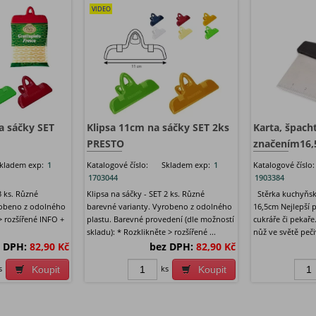
VIDEO
a sáčky SET
Klipsa 11cm na sáčky SET 2ks
Karta, špacht
PRESTO
značením16
kladem exp:
1
Katalogové číslo:
Skladem exp:
1
Katalogové číslo:
1703044
1903384
3 ks. Různé
Klipsa na sáčky - SET 2 ks. Různé
Stěrka kuchyňsk
robeno z odolného
barevné varianty. Vyrobeno z odolného
16,5cm Nejlepší
> rozšířené INFO +
plastu. Barevné provedení (dle možností
cukráře či pekař
skladu): * Rozklikněte > rozšířené ...
nůž ve světě peči
 DPH:
82,90 Kč
bez DPH:
82,90 Kč
s
ks
Koupit
Koupit