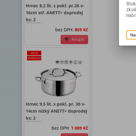
Blok
Hrnec 8,2 lit. s pokl. pr.26 v-
zku
16cm stř. ANETT> doprodej
nabí
ks: 2
bez DPH:
869 Kč
Na
Koupit
AKCE
VÝPRODEJ
Hrnec 9,5 lit. s pokl. pr. 30 v-
14cm nízký ANETT> doprodej
ks: 2
bez DPH:
1 089 Kč