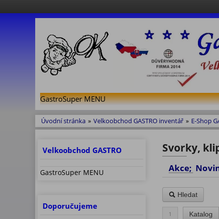
GastroSuper MENU
Úvodní stránka
»
Velkoobchod GASTRO inventář
»
E-Shop 
Svorky, kli
Velkoobchod GASTRO
Akce; No
GastroSuper MENU
Hledat
Doporučujeme
1
Katalog