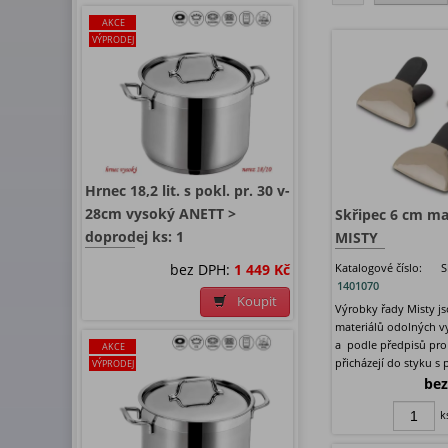
AKCE
VÝPRODEJ
Hrnec 18,2 lit. s pokl. pr. 30 v-
28cm vysoký ANETT >
Skřipec 6 cm ma
doprodej ks: 1
MISTY
bez DPH:
1 449 Kč
Katalogové číslo:
S
1401070
Koupit
Výrobky řady Misty j
materiálů odolných 
a podle předpisů pro
AKCE
přicházejí do styku s 
VÝPRODEJ
bez
k