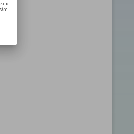
skou
 vám