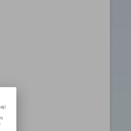
ají
ém
e