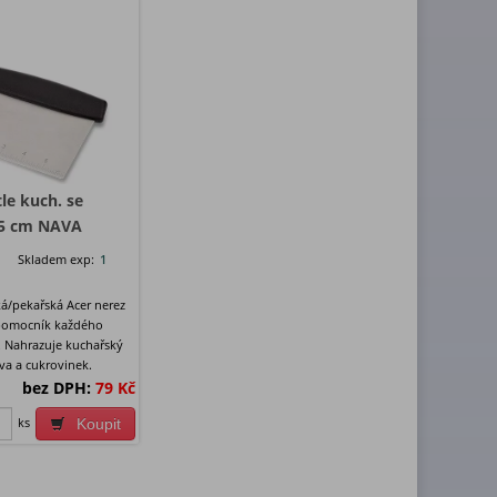
le kuch. se
,5 cm NAVA
Skladem exp:
1
á/pekařská Acer nerez
 pomocník každého
e. Nahrazuje kuchařský
va a cukrovinek.
bez DPH:
79 Kč
ks
Koupit