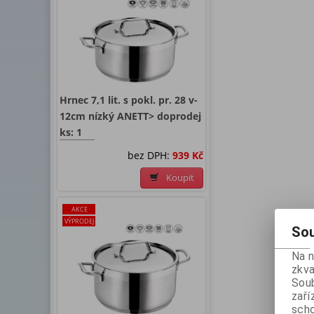
Hrnec 7,1 lit. s pokl. pr. 28 v-
12cm nízký ANETT> doprodej
ks: 1
bez DPH:
939 Kč
Koupit
AKCE
VÝPRODEJ
Sou
Na 
zkva
Soub
zaří
scho