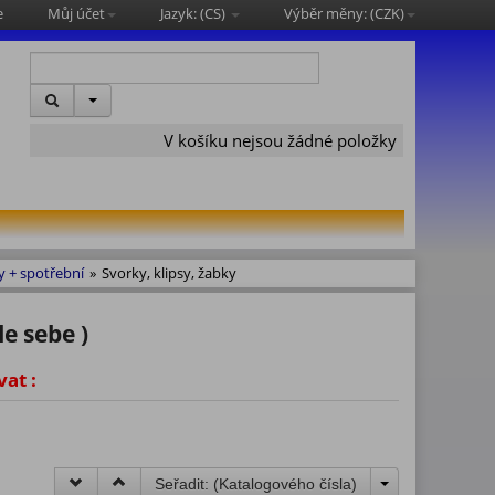
e
Můj účet
Jazyk: (
CS
)
Výběr měny: (
CZK
)
V košíku nejsou žádné položky
y + spotřební
»
Svorky, klipsy, žabky
le sebe )
vat :
Seřadit: (
Katalogového čísla
)