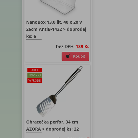
NanoBox 13,0 lit. 40 x 20 v
26cm AntiB-1432 > doprodej
ks: 6
bez DPH:
189 Kč
Koupit
AKCE
NOVINKA
VÝPRODEJ
Obracečka perfor. 34 cm
AZORA > doprodej ks: 22