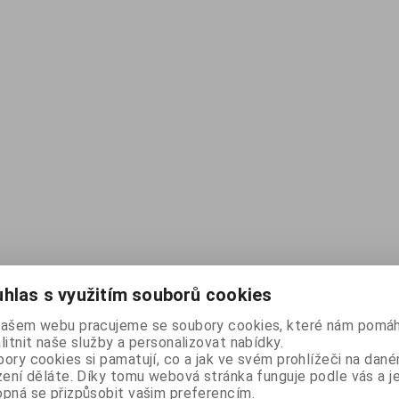
hlas s využitím souborů cookies
našem webu pracujeme se soubory cookies, které nám pomáh
litnit naše služby a personalizovat nabídky.
ory cookies si pamatují, co a jak ve svém prohlížeči na dan
zení děláte. Díky tomu webová stránka funguje podle vás a j
pná se přizpůsobit vašim preferencím.