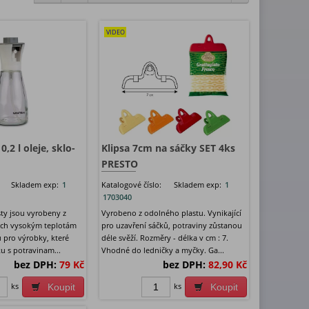
VIDEO
,2 l oleje, sklo-
Klipsa 7cm na sáčky SET 4ks
PRESTO
Skladem exp:
1
Katalogové číslo:
Skladem exp:
1
1703040
ty jsou vyrobeny z
Vyrobeno z odolného plastu. Vynikající
ých vysokým teplotám
pro uzavření sáčků, potraviny zůstanou
 pro výrobky, které
déle svěží. Rozměry - délka v cm : 7.
ku s potravinam...
Vhodné do ledničky a myčky. Ga...
bez DPH:
79 Kč
bez DPH:
82,90 Kč
ks
ks
Koupit
Koupit