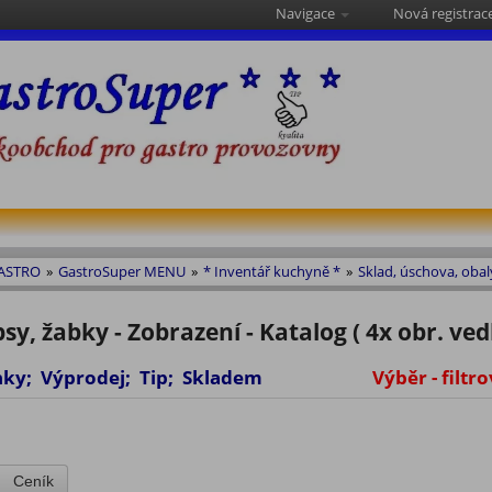
Navigace
Nová registrac
GASTRO
»
GastroSuper MENU
»
* Inventář kuchyně *
»
Sklad, úschova, obal
psy, žabky - Zobrazení - Katalog ( 4x obr. ved
vinky; Výprodej; Tip; Skladem
Výběr - filtro
Ceník