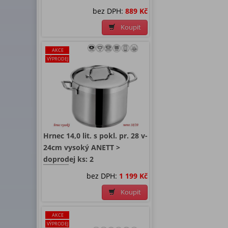
bez DPH:
889 Kč
Koupit
AKCE
VÝPRODEJ
Hrnec 14,0 lit. s pokl. pr. 28 v-
24cm vysoký ANETT >
doprodej ks: 2
bez DPH:
1 199 Kč
Koupit
AKCE
VÝPRODEJ