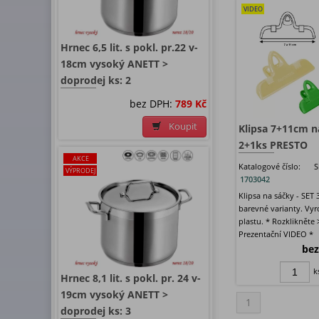
VIDEO
Hrnec 6,5 lit. s pokl. pr.22 v-
18cm vysoký ANETT >
doprodej ks: 2
bez DPH:
789 Kč
Koupit
Klipsa 7+11cm n
2+1ks PRESTO
AKCE
Katalogové číslo:
S
VÝPRODEJ
1703042
Klipsa na sáčky - SET 
barevné varianty. Vy
plastu. * Rozklikněte 
Prezentační VIDEO *
bez
k
Hrnec 8,1 lit. s pokl. pr. 24 v-
19cm vysoký ANETT >
1
doprodej ks: 3