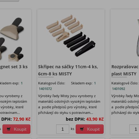
gnet set 3 ks
Skřipec na sáčky 11cm-4 ks,
Rozprašovac 0
6cm-8 ks MISTY
plast MISTY
kladem exp:
1
Katalogové číslo:
Skladem exp:
1
Katalogové číslo:
1401072
1401092
sou vyrobeny z
Výrobky řady Misty jsou vyrobeny z
Výrobky řady Mis
vysokým teplotám
materiálů odolných vysokým teplotám
materiálů odoln
 výrobky, které
a podle předpisů pro výrobky, které
a podle předpisů
potravinam...
přicházejí do styku s potravinam...
přicházejí do sty
 DPH:
72,90 Kč
bez DPH:
43,90 Kč
s
ks
Koupit
Koupit