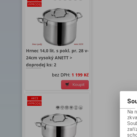
VÝPRODEJ
Hrnec 14,0 lit. s pokl. pr. 28 v-
24cm vysoký ANETT >
doprodej ks: 2
bez DPH:
1 199 Kč
Koupit
AKCE
Sou
VÝPRODEJ
Na 
zkva
Soub
zaří
scho