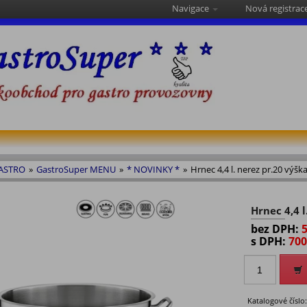
Navigace
Nová registrac
GASTRO
»
GastroSuper MENU
»
* NOVINKY *
»
Hrnec 4,4 l. nerez pr.20 výšk
Hrnec 4,4 l
bez DPH:
s DPH:
700
Katalogové číslo