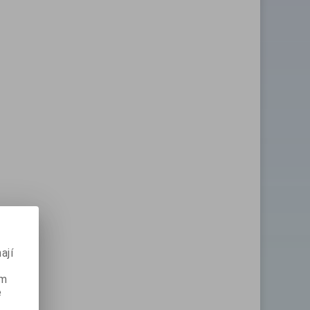
ají
ém
e