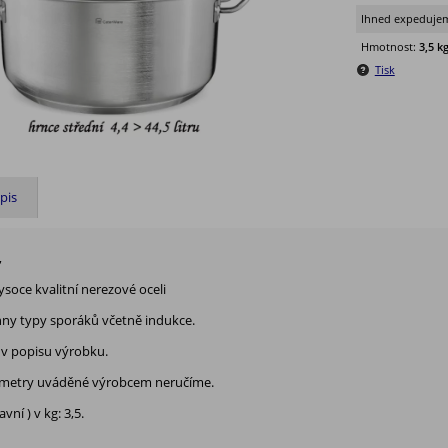
Ihned expedujem
Hmotnost:
3,5 k
Tisk
pis
,
ysoce kvalitní nerezové oceli
ny typy sporáků včetně indukce.
v popisu výrobku.
ametry uváděné výrobcem neručíme.
ní ) v kg: 3,5.