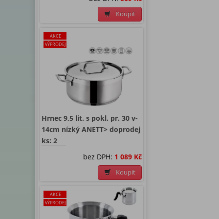
Koupit
AKCE
VÝPRODEJ
Hrnec 9,5 lit. s pokl. pr. 30 v-
14cm nízký ANETT> doprodej
ks: 2
bez DPH:
1 089 Kč
Koupit
AKCE
VÝPRODEJ