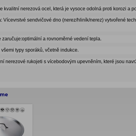
 kvalitní nerezová ocel, která je vysoce odolná proti korozi a 
:
Vícevrstvé
sendvičové dno
(nerez/hliník/nerez) vytvořené tec
e zaručuje:optimální a rovnoměrné vedení tepla.
e
všemi typy sporáků
, včetně
indukce
.
í nerezové rukojeti s vícebodovým upevněním, které jsou navrže
eme