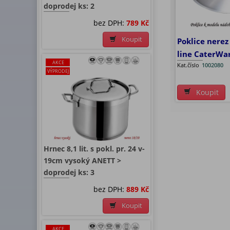
doprodej ks: 2
bez DPH:
789 Kč
Koupit
Poklice nerez 
line CaterWa
AKCE
Kat.číslo
1002080
VÝPRODEJ
Koupit
Hrnec 8,1 lit. s pokl. pr. 24 v-
19cm vysoký ANETT >
doprodej ks: 3
bez DPH:
889 Kč
Koupit
AKCE