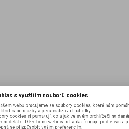
hlas s využitím souborů cookies
našem webu pracujeme se soubory cookies, které nám pomáh
litnit naše služby a personalizovat nabídky.
ory cookies si pamatují, co a jak ve svém prohlížeči na dan
zení děláte. Díky tomu webová stránka funguje podle vás a j
pná se přizpůsobit vašim preferencím.