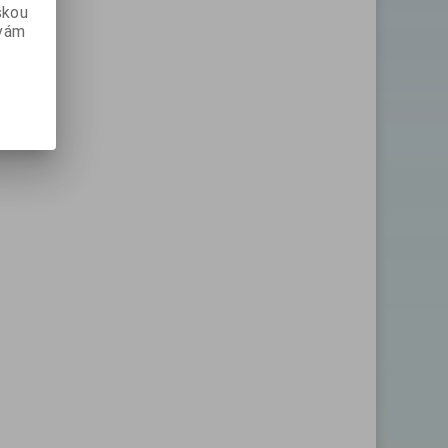
skou
 vám