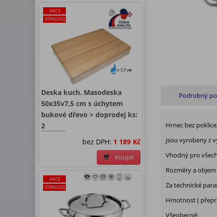
AKCE
VÝPRODEJ
Deska kuch. Masodeska
Podrobný po
50x35v7,5 cm s úchytem
bukové dřevo > doprodej ks:
2
Hrnec bez poklice
jsou vyrobeny z v
bez DPH:
1 189 Kč
Vhodný pro všech
Koupit
Rozměry a objem 
AKCE
Za technické par
VÝPRODEJ
Hmotnost ( přeprav
Všeobecně: