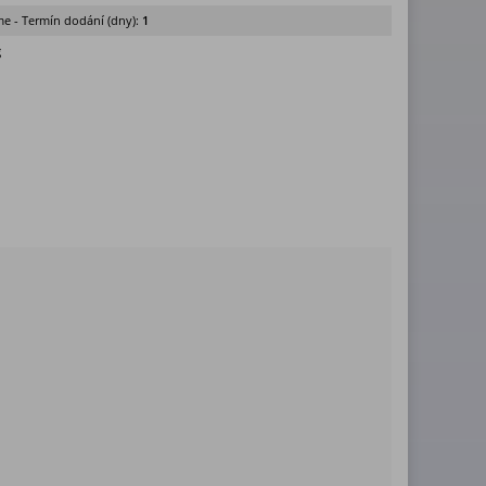
e - Termín dodání (dny):
1
g