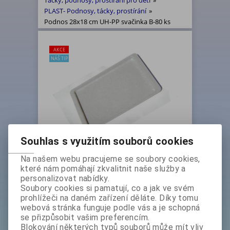
Tácky, podnosy, prostírání pro děti
»
PLAST- Podnosy, tácky, prostírání
»
Podnos 28x18 cm UH-PP svačinka B-80 ks
AKCE
NÁŠ TIP
Souhlas s využitím souborů cookies
Na našem webu pracujeme se soubory cookies,
Podnos 28x18 cm UH-PP svačinka
které nám pomáhají zkvalitnit naše služby a
B-80 ks
personalizovat nabídky.
Základní cena bez DPH:
Soubory cookies si pamatují, co a jak ve svém
4 479 Kč
prohlížeči na daném zařízení děláte. Díky tomu
Základní cena s DPH:
webová stránka funguje podle vás a je schopná
5 419,60 Kč
se přizpůsobit vašim preferencím.
Akční sleva
14 %
Blokování některých typů souborů může mít vliv