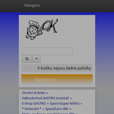
Navigace
V košíku nejsou žádné položky
Kategorie
Úvodní stránka
»
Velkoobchod GASTRO inventář
»
E-Shop GASTRO
»
GastroSuper MENU
»
* Stolování *
»
Speciál pro děti
»