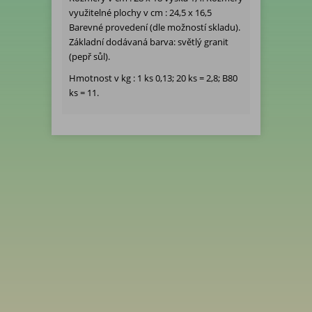
využitelné plochy v cm : 24,5 x 16,5
Barevné provedení (dle možností skladu).
Základní dodávaná barva: světlý granit
(pepř sůl).
Hmotnost v kg : 1 ks 0,13; 20 ks = 2,8; B80
ks = 11.