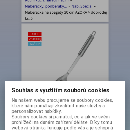
Ruční kuch. nářadí, náčiní
»
Naběračky, podběráky...
»
Nab. Speciál
»
Naběračka na špagety 30 cm AZORA > doprodej
ks: 5
AKCE
VÝPRODEJ
NÁŠ TIP
Souhlas s využitím souborů cookies
Na našem webu pracujeme se soubory cookies,
které nám pomáhají zkvalitnit naše služby a
Naběračka na špagety 30 cm
personalizovat nabídky.
AZORA > doprodej ks: 5
Soubory cookies si pamatují, co a jak ve svém
Základní cena bez DPH:
129 Kč
prohlížeči na daném zařízení děláte. Díky tomu
Základní cena s DPH:
156,10 Kč
webová stránka funguje podle vás a je schopná