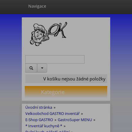
Navigace
V košíku nejsou žádné položky
Kategorie
Úvodní stránka
»
Velkoobchod GASTRO inventář
»
E-Shop GASTRO
»
GastroSuper MENU
»
* Inventář kuchyně *
»