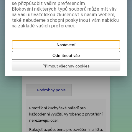
Akční sleva
23 %
se přizpůsobit vašim preferencím.
bez DPH:
99 Kč
Blokování některých typů souborů může mít vliv
s DPH:
119,80 Kč
na vaši uživatelskou zkušenost s naším webem,
také nebudeme schopni poskytnout vám nabídku
Koupit
na základě vašich preferencí.
Katalogové číslo:
***1407024*doprodej
Nastavení
Ihned expedujeme - Termín dodání (dny):
1
Hmotnost:
0,2 kg
Odmítnout vše
Počet v balení:
1 ks
Přijmout všechny cookies
Tisk
Podrobný popis
Prvotřídní kuchyňské nářadí pro
každodenní využití. Vyrobeno z prvotřídní
nerezavějící oceli.
Rukojeť uzpůsobena pro zavěšení na lištu.