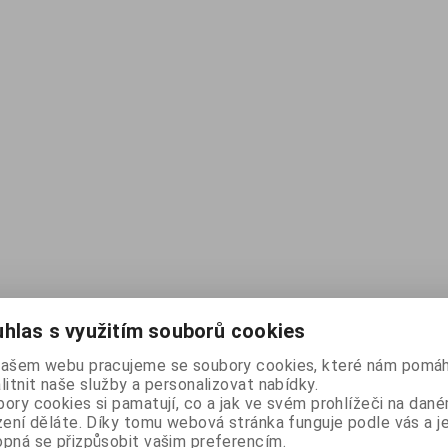
hlas s využitím souborů cookies
našem webu pracujeme se soubory cookies, které nám pomáh
litnit naše služby a personalizovat nabídky.
ory cookies si pamatují, co a jak ve svém prohlížeči na dan
zení děláte. Díky tomu webová stránka funguje podle vás a j
pná se přizpůsobit vašim preferencím.