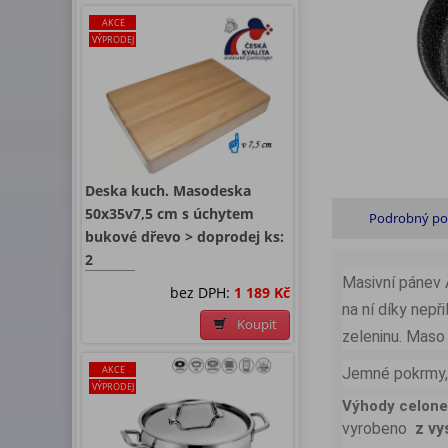
AKCE
VÝPRODEJ
Deska kuch. Masodeska
50x35v7,5 cm s úchytem
Podrobný po
bukové dřevo > doprodej ks:
2
Masivní pánev 
bez DPH:
1 189 Kč
na ní díky nep
Koupit
zeleninu. Maso 
AKCE
Jemné pokrmy, k
VÝPRODEJ
Výhody celone
vyrobeno
z vy