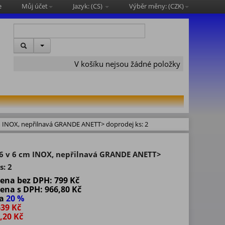
e
Můj účet
Jazyk: (
CS
)
Výběr měny: (
CZK
)
V košíku nejsou žádné položky
m INOX, nepřilnavá GRANDE ANETT> doprodej ks: 2
6 v 6 cm INOX, nepřilnavá GRANDE ANETT>
s: 2
cena bez DPH:
799 Kč
cena s DPH:
966,80 Kč
va
20 %
639 Kč
,20 Kč