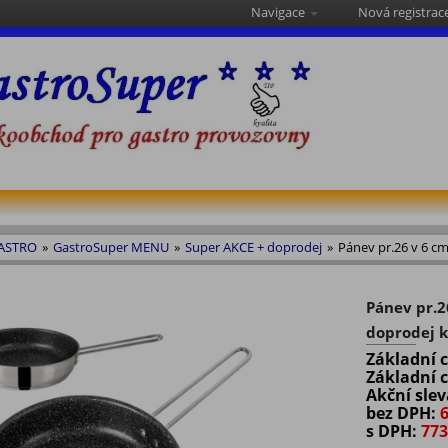
Navigace
Nová registrac
GASTRO
»
GastroSuper MENU
»
Super AKCE + doprodej
»
Pánev pr.26 v 6 c
Pánev pr.2
doprodej k
Základní 
Základní 
Akční sle
bez DPH:
s DPH:
773