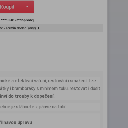
Koupit
:
***1050122*doprodej
e - Termín dodání (dny):
1
cké a efektivní vaření, restování i smažení. Lze
átky i bramboráky s minimem tuku, restovat i dusit
nví do trouby k dopečení.
ehce je stáhnete z pánve na talíř.
přilnavou úpravu