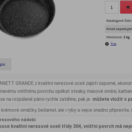
Katalogové číslo
Ihned expedujem
Hmotnost:
2 kg
Tisk
pis
ANETT GRANDE z kvalitní nerezové oceli zajistí úsporné, ekonomi
řilnavému vnitřnímu povrchu opékat steaky, masové směsi, karban
se na rozpálené pánvi rychle zatáhne, pak je
můžete vložit s pá
rémové omáčky, bešamel, ale i ryby a vejce snadno připravíte, l
rezového nádobí:
soce kvalitní nerezové oceli třídy 304, vnitřní povrch má ne