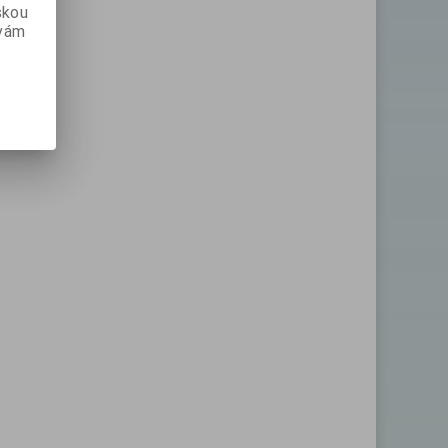
skou
 vám