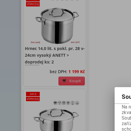
VÝPRODEJ
Hrnec 14,0 lit. s pokl. pr. 28 v-
24cm vysoký ANETT >
doprodej ks: 2
bez DPH:
1 199 Kč
Koupit
AKCE
Sou
VÝPRODEJ
Na 
zkva
Soub
zaří
scho