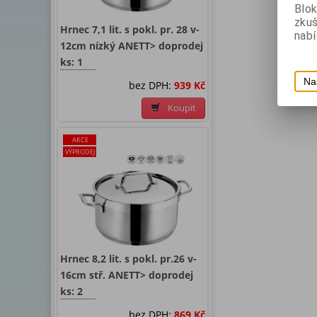
Blok
zku
Hrnec 7,1 lit. s pokl. pr. 28 v-
nabí
12cm nízký ANETT> doprodej
ks: 1
Na
bez DPH:
939 Kč
Koupit
AKCE
VÝPRODEJ
Hrnec 8,2 lit. s pokl. pr.26 v-
16cm stř. ANETT> doprodej
ks: 2
bez DPH:
869 Kč