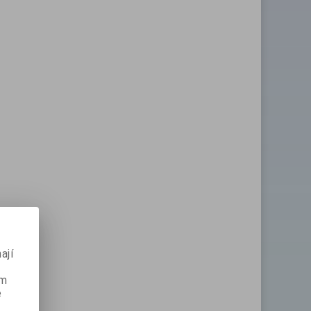
ají
ém
e