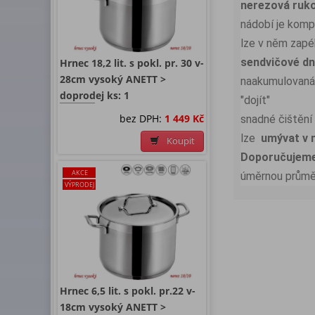
nerezová ruko
nádobí je komp
lze v něm zapé
sendvičové dno
Hrnec 18,2 lit. s pokl. pr. 30 v-
28cm vysoký ANETT >
naakumulovaná 
doprodej ks: 1
"dojít"
bez DPH:
1 449 Kč
snadné čištění
lze
umývat v
Koupit
Doporučujeme
AKCE
úměrnou průmě
VÝPRODEJ
Hrnec 6,5 lit. s pokl. pr.22 v-
18cm vysoký ANETT >