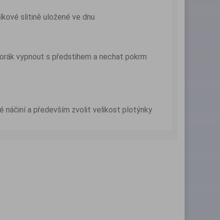
níkové slitině uložené ve dnu
porák vypnout s předstihem a nechat pokrm
 náčiní a především zvolit velikost plotýnky