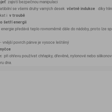
jeť
zajistí bezpečnou manipulaci
atibilní se všemi druhy varných desek
včetně indukce
díky hli
kat i
v troubě
 šetří energii
energie předává teplo rovnoměrně dále do nádoby, proto lze s
 - vnější povrch pánve je vysoce leštěný
 myčce
:
při ohřevu používat chňapky, dřevěné, nylonové nebo silikonové
ru dna.