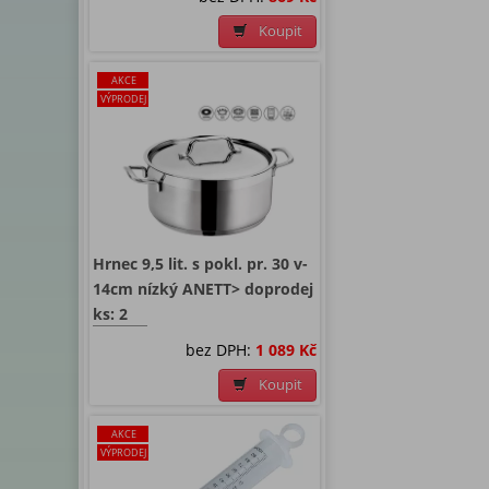
Koupit
AKCE
VÝPRODEJ
Hrnec 9,5 lit. s pokl. pr. 30 v-
14cm nízký ANETT> doprodej
ks: 2
bez DPH:
1 089 Kč
Koupit
AKCE
VÝPRODEJ