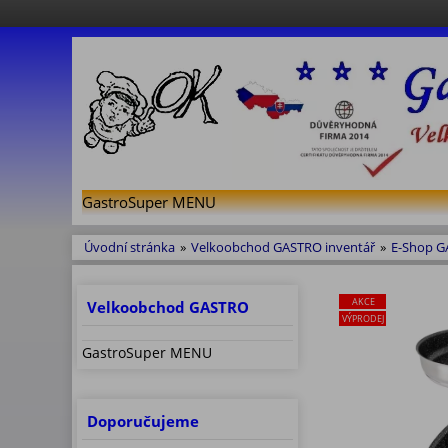
GastroSuper MENU
Úvodní stránka
»
Velkoobchod GASTRO inventář
»
E-Shop 
AKCE
Velkoobchod GASTRO
VÝPRODEJ
GastroSuper MENU
Doporučujeme