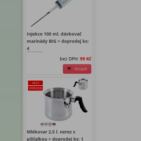
Injekce 100 ml. dávkovač
marinády BIG > doprodej ks:
4
bez DPH:
99 Kč
Koupit
AKCE
VÝPRODEJ
Mlékovar 2,5 l. nerez s
píšťalkou > doprodej ks: 1