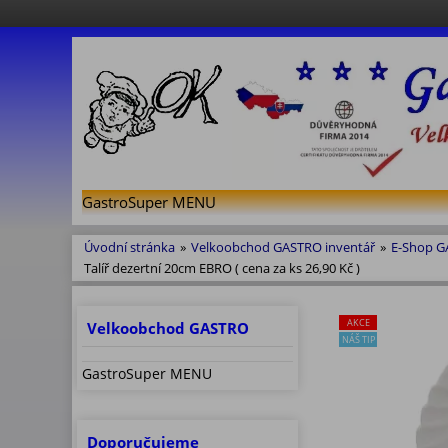
GastroSuper MENU
Úvodní stránka
»
Velkoobchod GASTRO inventář
»
E-Shop 
Talíř dezertní 20cm EBRO ( cena za ks 26,90 Kč )
AKCE
Velkoobchod GASTRO
NÁŠ TIP
GastroSuper MENU
Doporučujeme