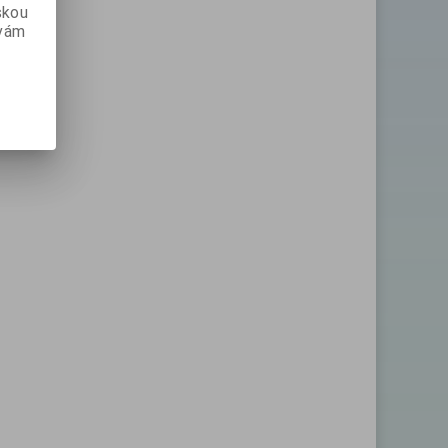
skou
 vám