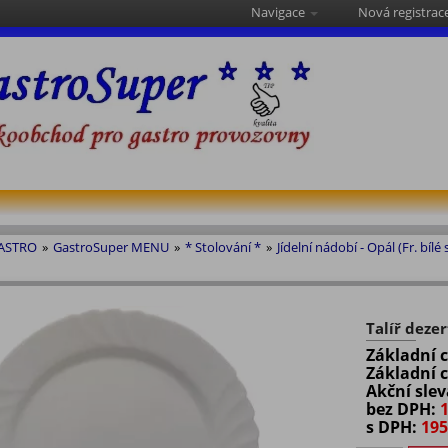
Navigace
Nová registrac
GASTRO
»
GastroSuper MENU
»
* Stolování *
»
Jídelní nádobí - Opál (Fr. bílé 
Talíř dezer
Základní 
Základní 
Akční sle
bez DPH:
1
s DPH:
195