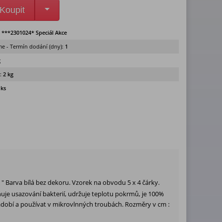
Koupit
:
***2301024* Speciál Akce
e - Termín dodání (dny):
1
g
:
2 kg
 ks
 " Barva bílá bez dekoru. Vzorek na obvodu 5 x 4 čárky.
uje usazování bakterií, udržuje teplotu pokrmů, je 100%
ádobí a používat v mikrovlnných troubách. Rozměry v cm :