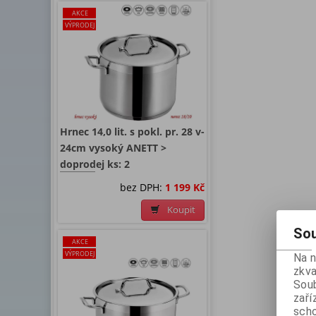
AKCE
VÝPRODEJ
Hrnec 14,0 lit. s pokl. pr. 28 v-
24cm vysoký ANETT >
doprodej ks: 2
bez DPH:
1 199 Kč
Koupit
Sou
AKCE
VÝPRODEJ
Na 
zkva
Soub
zaří
scho