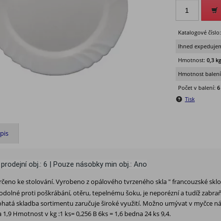
Katalogové číslo
Ihned expedujem
Hmotnost:
0,3 k
Hmotnost balení
Počet v balení:
6
Tisk
pis
 prodejní obj.: 6 | Pouze násobky min obj.: Ano
 určeno ke stolování. Vyrobeno z opálového tvrzeného skla " francouzské sklo
odolné proti poškrábání, otěru, tepelnému šoku, je neporézní a tudíž zabraň
ohatá skladba sortimentu zaručuje široké využití. Možno umývat v myčce n
1,9 Hmotnost v kg :1 ks= 0,256 B 6ks = 1,6 bedna 24 ks 9,4.