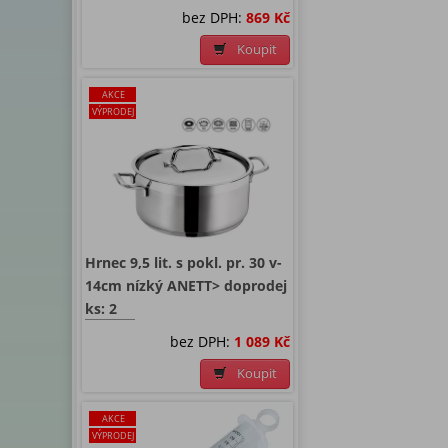
bez DPH:
869 Kč
Koupit
AKCE
VÝPRODEJ
Hrnec 9,5 lit. s pokl. pr. 30 v-
14cm nízký ANETT> doprodej
ks: 2
bez DPH:
1 089 Kč
Koupit
AKCE
VÝPRODEJ