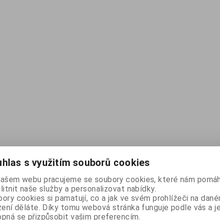
hlas s využitím souborů cookies
našem webu pracujeme se soubory cookies, které nám pomáh
litnit naše služby a personalizovat nabídky.
ory cookies si pamatují, co a jak ve svém prohlížeči na dan
zení děláte. Díky tomu webová stránka funguje podle vás a j
pná se přizpůsobit vašim preferencím.