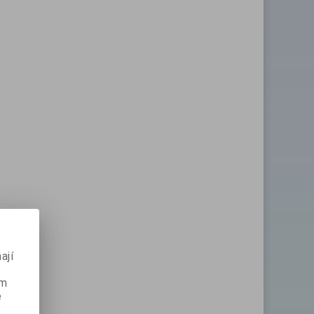
ají
ém
e