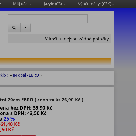
e
Můj účet
Jazyk: (
CS
)
Výběr měny: (
CZK
)
V košíku nejsou žádné položky
sklo )
»
JN opál - EBRO
»
tní 20cm EBRO ( cena za ks 26,90 Kč )
cena bez DPH:
35,90 Kč
cena s DPH:
43,50 Kč
va
25 %
61,40 Kč
,60 Kč