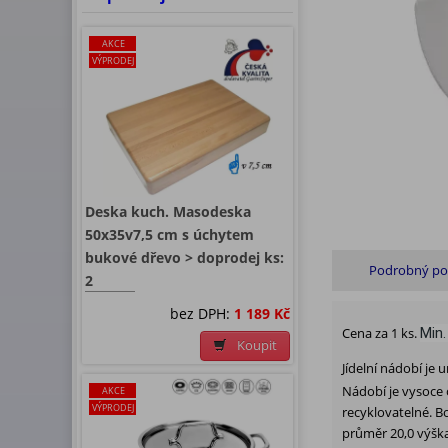
AKCE
VÝPRODEJ
Deska kuch. Masodeska
50x35v7,5 cm s úchytem
bukové dřevo > doprodej ks:
Podrobný po
2
bez DPH:
1 189 Kč
Min.
Cena za 1 ks.
Koupit
Jídelní nádobí je
Nádobí je vysoce 
AKCE
VÝPRODEJ
recyklovatelné. B
průměr 20,0 výška 