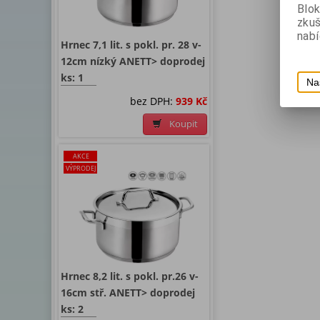
Blok
zku
nabí
Hrnec 7,1 lit. s pokl. pr. 28 v-
12cm nízký ANETT> doprodej
ks: 1
Na
bez DPH:
939 Kč
Koupit
AKCE
VÝPRODEJ
Hrnec 8,2 lit. s pokl. pr.26 v-
16cm stř. ANETT> doprodej
ks: 2