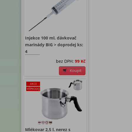
Injekce 100 ml. dávkovač
marinády BIG > doprodej ks:
4
bez DPH:
99 Kč
Koupit
AKCE
VÝPRODEJ
Mlékovar 2,5 l. nerez s